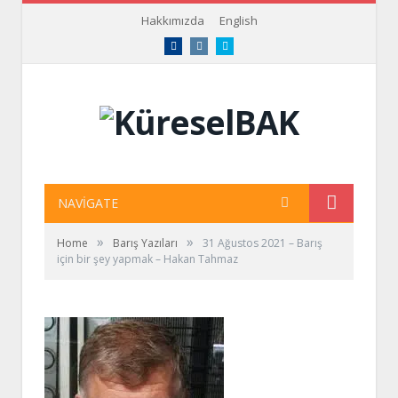
Hakkımızda
English
Facebook
Instagram
Twitter
NAVIGATE
»
»
Home
Barış Yazıları
31 Ağustos 2021 – Barış
için bir şey yapmak – Hakan Tahmaz