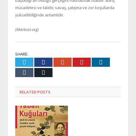
başladığı an olduğu gerçeğini hatırlatmak olabilir. Barış
mücadelesi ve talebi; savaş, çatışma ve zor koşullarda
yükseltildiğinde anlamlıdır.
(Marksist.org)
SHARE.
Twitter
Facebook
Google+
Pinterest
LinkedIn
Tumblr
Email
RELATED
POSTS