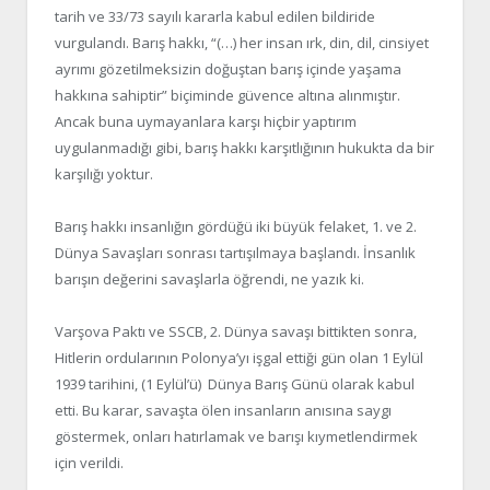
tarih ve 33/73 sayılı kararla kabul edilen bildiride
vurgulandı. Barış hakkı, “(…) her insan ırk, din, dil, cinsiyet
ayrımı gözetilmeksizin doğuştan barış içinde yaşama
hakkına sahiptir” biçiminde güvence altına alınmıştır.
Ancak buna uymayanlara karşı hiçbir yaptırım
uygulanmadığı gibi, barış hakkı karşıtlığının hukukta da bir
karşılığı yoktur.
Barış hakkı insanlığın gördüğü iki büyük felaket, 1. ve 2.
Dünya Savaşları sonrası tartışılmaya başlandı. İnsanlık
barışın değerini savaşlarla öğrendi, ne yazık ki.
Varşova Paktı ve SSCB, 2. Dünya savaşı bittikten sonra,
Hitlerin ordularının Polonya’yı işgal ettiği gün olan 1 Eylül
1939 tarihini, (1 Eylül’ü) Dünya Barış Günü olarak kabul
etti. Bu karar, savaşta ölen insanların anısına saygı
göstermek, onları hatırlamak ve barışı kıymetlendirmek
için verildi.