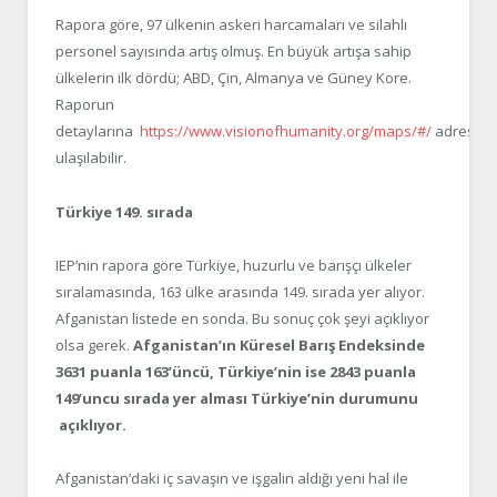
Rapora göre, 97 ülkenin askeri harcamaları ve silahlı
personel sayısında artış olmuş. En büyük artışa sahip
ülkelerin ilk dördü; ABD, Çin, Almanya ve Güney Kore.
Raporun
detaylarına
https://www.visionofhumanity.org/maps/#/
adresin
ulaşılabilir.
Türkiye 149. sırada
IEP’nin rapora göre Türkiye, huzurlu ve barışçı ülkeler
sıralamasında, 163 ülke arasında 149. sırada yer alıyor.
Afganistan listede en sonda. Bu sonuç çok şeyi açıklıyor
olsa gerek.
Afganistan’ın Küresel Barış Endeksinde
3631 puanla 163’üncü, Türkiye’nin ise 2843 puanla
149’uncu sırada yer alması Türkiye’nin durumunu
açıklıyor.
Afganistan’daki iç savaşın ve işgalin aldığı yeni hal ile