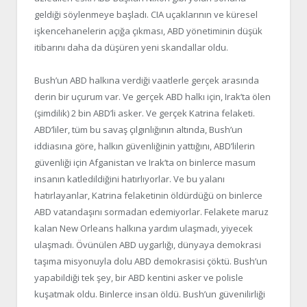
geldiği söylenmeye başladı. CIA uçaklarının ve küresel
işkencehanelerin açığa çıkması, ABD yönetiminin düşük
itibarını daha da düşüren yeni skandallar oldu.
Bush’un ABD halkına verdiği vaatlerle gerçek arasında
derin bir uçurum var. Ve gerçek ABD halkı için, Irak’ta ölen
(şimdilik) 2 bin ABD’li asker. Ve gerçek Katrina felaketi.
ABD’liler, tüm bu savaş çılgınlığının altında, Bush’un
iddiasına göre, halkın güvenliğinin yattığını, ABD’lilerin
güvenliği için Afganistan ve Irak’ta on binlerce masum
insanın katledildiğini hatırlıyorlar. Ve bu yalanı
hatırlayanlar, Katrina felaketinin öldürdüğü on binlerce
ABD vatandaşını sormadan edemiyorlar. Felakete maruz
kalan New Orleans halkına yardım ulaşmadı, yiyecek
ulaşmadı. Övünülen ABD uygarlığı, dünyaya demokrasi
taşıma misyonuyla dolu ABD demokrasisi çöktü. Bush’un
yapabildiği tek şey, bir ABD kentini asker ve polisle
kuşatmak oldu. Binlerce insan öldü. Bush’un güvenilirliği