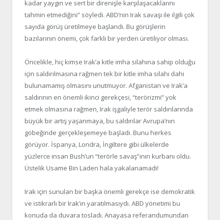
kadar yaygın ve sert bir direnişle karşılaşacaklarını
tahmin etmediğini” söyledi. ABD’nin Irak savaşı ile ilgili çok
sayıda görüş üretilmeye başlandı. Bu görüşlerin
bazılarının önemi, çok farklı bir yerden üretiliyor olması.
Öncelikle, hiç kimse Irak’a kitle imha silahına sahip olduğu
için saldırılmasına rağmen tek bir kitle imha silahı dahi
bulunamamış olmasını unutmuyor. Afganistan ve Irak’a
saldırının en önemli ikinci gerekçesi, “terörizmi” yok
etmek olmasına rağmen, Irak işgaliyle terör saldırılarında
büyük bir artış yaşanmaya, bu saldırılar Avrupa’nın
göbeğinde gerçekleşemeye başladı. Bunu herkes
görüyor. İspanya, Londra, İngiltere gibi ülkelerde
yüzlerce insan Bush’un “terörle savaş”ının kurbanı oldu.
Üstelik Usame Bin Laden hala yakalanamadı!
Irak için sunulan bir başka önemli gerekçe ise demokratik
ve istikrarlı bir Irak’ın yaratılmasıydı. ABD yönetimi bu
konuda da duvara tosladı. Anayasa referandumundan