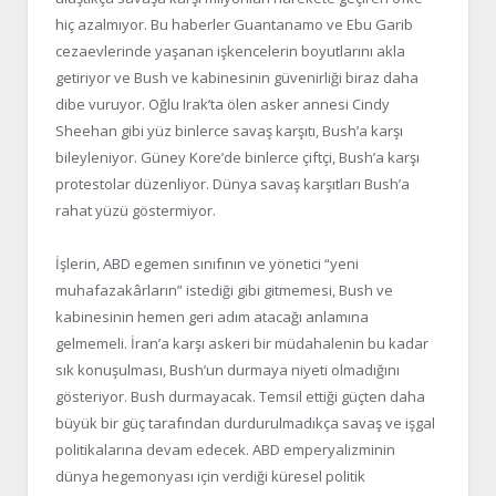
hiç azalmıyor. Bu haberler Guantanamo ve Ebu Garib
cezaevlerinde yaşanan işkencelerin boyutlarını akla
getiriyor ve Bush ve kabinesinin güvenirliği biraz daha
dibe vuruyor. Oğlu Irak’ta ölen asker annesi Cindy
Sheehan gibi yüz binlerce savaş karşıtı, Bush’a karşı
bileyleniyor. Güney Kore’de binlerce çiftçi, Bush’a karşı
protestolar düzenliyor. Dünya savaş karşıtları Bush’a
rahat yüzü göstermiyor.
İşlerin, ABD egemen sınıfının ve yönetici “yeni
muhafazakârların” istediği gibi gitmemesi, Bush ve
kabinesinin hemen geri adım atacağı anlamına
gelmemeli. İran’a karşı askeri bir müdahalenin bu kadar
sık konuşulması, Bush’un durmaya niyeti olmadığını
gösteriyor. Bush durmayacak. Temsil ettiği güçten daha
büyük bir güç tarafından durdurulmadıkça savaş ve işgal
politikalarına devam edecek. ABD emperyalizminin
dünya hegemonyası için verdiği küresel politik