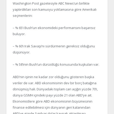
Washington Post gazetesiyle ABC News’un birlikte
yaptırdıkları son kamuoyu yoklamasına göre Amerikalı
seçmenlerin:
– % 65’i Bush’un ekonomideki performansını başarısız
buluyor.
– % 60’ı Irak Savaşı’nı sürdürmenin gereksiz olduğunu
düşünüyor.
– % 58’inin Bush’un dürüstlüğü konusunda kuşkuları var.
ABD’nin işinin ne kadar zor olduğunu gösteren başka
veriler de var. ABD ekonomisinin dev bir borç batağına
dönüşmüş hali. Dünyadaki toplam cari açığın yüzde 70’i,
dünya GSMH içindeki payı yüzde 21 olan ABD’ye ait.
Ekonomistlere göre ABD ekonomisinin büyümesinin
finanse edilebilmesi için dünyanın geri kalanından
ABD’ye günde 3 milyar dolar kaynak aktarılması