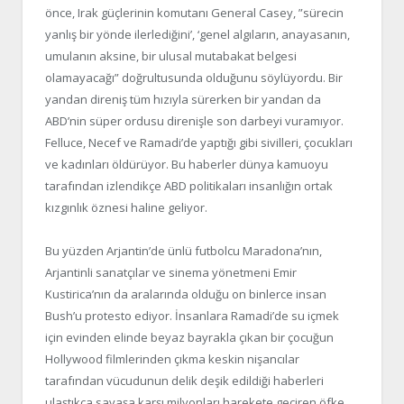
önce, Irak güçlerinin komutanı General Casey, ”sürecin
yanlış bir yönde ilerlediğini’, ‘genel algıların, anayasanın,
umulanın aksine, bir ulusal mutabakat belgesi
olamayacağı” doğrultusunda olduğunu söylüyordu. Bir
yandan direniş tüm hızıyla sürerken bir yandan da
ABD’nin süper ordusu direnişle son darbeyi vuramıyor.
Felluce, Necef ve Ramadi’de yaptığı gibi sivilleri, çocukları
ve kadınları öldürüyor. Bu haberler dünya kamuoyu
tarafından izlendikçe ABD politikaları insanlığın ortak
kızgınlık öznesi haline geliyor.
Bu yüzden Arjantin’de ünlü futbolcu Maradona’nın,
Arjantinli sanatçılar ve sinema yönetmeni Emir
Kustirica’nın da aralarında olduğu on binlerce insan
Bush’u protesto ediyor. İnsanlara Ramadi’de su içmek
için evinden elinde beyaz bayrakla çıkan bir çocuğun
Hollywood filmlerinden çıkma keskin nişancılar
tarafından vücudunun delik deşik edildiği haberleri
ulaştıkça savaşa karşı milyonları harekete geçiren öfke