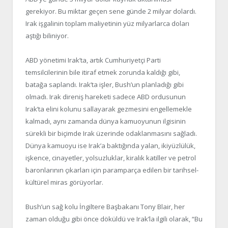
gerekiyor. Bu miktar geçen sene günde 2 milyar dolardı.
Irak işgalinin toplam maliyetinin yüz milyarlarca doları
aştığı biliniyor.
ABD yönetimi Irak’ta, artık Cumhuriyetçi Parti
temsilcilerinin bile itiraf etmek zorunda kaldığı gibi,
batağa saplandı. Irak’ta işler, Bush’un planladığı gibi
olmadı. Irak direniş hareketi sadece ABD ordusunun
Irak’ta elini kolunu sallayarak gezmesini engellemekle
kalmadı, aynı zamanda dünya kamuoyunun ilgisinin
sürekli bir biçimde Irak üzerinde odaklanmasını sağladı.
Dünya kamuoyu ise Irak’a baktığında yalan, ikiyüzlülük,
işkence, cinayetler, yolsuzluklar, kiralık katiller ve petrol
baronlarının çıkarları için paramparça edilen bir tarihsel-
kültürel miras görüyorlar.
Bush’un sağ kolu İngiltere Başbakanı Tony Blair, her
zaman olduğu gibi önce döküldü ve Irak’la ilgili olarak, “Bu