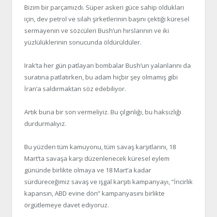
Bizim bir parçamızdı. Süper askeri güce sahip oldukları
için, dev petrol ve silah şirketlerinin başını çektiği küresel
sermayenin ve sözcüleri Bush’un hırslarının ve iki
yüzlülüklerinin sonucunda öldürüldüler.
Irak’ta her gün patlayan bombalar Bush’un yalanlarını da
suratına patlatırken, bu adam hiçbir şey olmamış gibi
İran’a saldırmaktan söz edebiliyor.
Artık buna bir son vermeliyiz. Bu çılgınlığı, bu haksızlığı
durdurmalıyız.
Bu yüzden tüm kamuyonu, tüm savaş karşıtlarını, 18
Mart’ta savaşa karşı düzenlenecek küresel eylem
gününde birlikte olmaya ve 18 Mart’a kadar
sürdüreceğimiz savaş ve işgal karşıtı kampanyayı, “İncirlik
kapansın, ABD evine dön” kampanyasını birlikte
örgütlemeye davet ediyoruz.