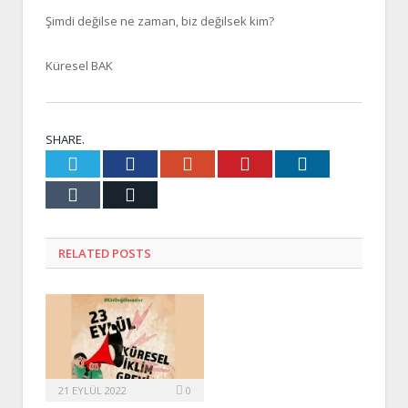
Şimdi değilse ne zaman, biz değilsek kim?
Küresel BAK
SHARE.
Twitter
Facebook
Google+
Pinterest
LinkedIn
Tumblr
Email
RELATED
POSTS
21 EYLÜL 2022
0