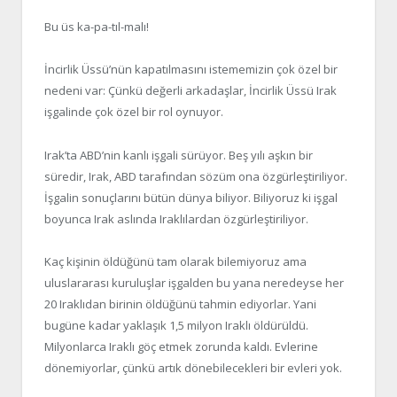
Bu üs ka-pa-tıl-malı!
İncirlik Üssü’nün kapatılmasını istememizin çok özel bir
nedeni var: Çünkü değerli arkadaşlar, İncirlik Üssü Irak
işgalinde çok özel bir rol oynuyor.
Irak’ta ABD’nin kanlı işgali sürüyor. Beş yılı aşkın bir
süredir, Irak, ABD tarafından sözüm ona özgürleştiriliyor.
İşgalin sonuçlarını bütün dünya biliyor. Biliyoruz ki işgal
boyunca Irak aslında Iraklılardan özgürleştiriliyor.
Kaç kişinin öldüğünü tam olarak bilemiyoruz ama
uluslararası kuruluşlar işgalden bu yana neredeyse her
20 Iraklıdan birinin öldüğünü tahmin ediyorlar. Yani
bugüne kadar yaklaşık 1,5 milyon Iraklı öldürüldü.
Milyonlarca Iraklı göç etmek zorunda kaldı. Evlerine
dönemiyorlar, çünkü artık dönebilecekleri bir evleri yok.