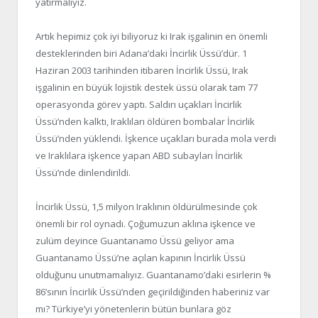
yatırmalıyız.
Artık hepimiz çok iyi biliyoruz ki Irak işgalinin en önemli
desteklerinden biri Adana’daki İncirlik Üssü’dür. 1
Haziran 2003 tarihinden itibaren İncirlik Üssü, Irak
işgalinin en büyük lojistik destek üssü olarak tam 77
operasyonda görev yaptı. Saldırı uçakları İncirlik
Üssü’nden kalktı, Iraklıları öldüren bombalar İncirlik
Üssü’nden yüklendi. İşkence uçakları burada mola verdi
ve Iraklılara işkence yapan ABD subayları İncirlik
Üssü’nde dinlendirildi.
İncirlik Üssü, 1,5 milyon Iraklının öldürülmesinde çok
önemli bir rol oynadı. Çoğumuzun aklına işkence ve
zulüm deyince Guantanamo Üssü geliyor ama
Guantanamo Üssü’ne açılan kapının İncirlik Üssü
olduğunu unutmamalıyız. Guantanamo’daki esirlerin %
86’sının İncirlik Üssü’nden geçirildiğinden haberiniz var
mı? Türkiye’yi yönetenlerin bütün bunlara göz