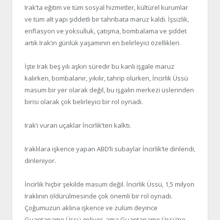
Irak’ta eğitim ve tüm sosyal hizmetler, kültürel kurumlar
ve tüm alt yapı şiddetli bir tahribata maruz kaldı. İşsizlik,
enflasyon ve yoksulluk, çatışma, bombalama ve şiddet
artık Irak’ın günlük yaşamının en belirleyici özellikleri.
İşte Irak beş yılı aşkın süredir bu kanlı işgale maruz
kalırken, bombalanır, yıkılır, tahrip olurken, İncirlik Üssü
masum bir yer olarak değil, bu işgalin merkezi üslerinden
birisi olarak çok belirleyici bir rol oynadı.
Irak’ı vuran uçaklar İncirlik’ten kalktı.
Iraklılara işkence yapan ABD’li subaylar İncirlik’te dinlendi,
dinleniyor.
İncirlik hiçbir şekilde masum değil. İncirlik Üssü, 1,5 milyon
Iraklının öldürülmesinde çok önemli bir rol oynadı.
Çoğumuzun aklına işkence ve zulüm deyince
Guantanamo Üssü geliyor, ama Guantanamo Üssü’ne