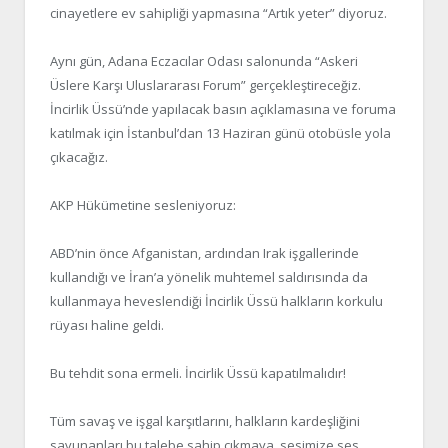
cinayetlere ev sahipliği yapmasına “Artık yeter” diyoruz.
Aynı gün, Adana Eczacılar Odası salonunda “Askeri
Üslere Karşı Uluslararası Forum” gerçekleştireceğiz.
İncirlik Üssü’nde yapılacak basın açıklamasına ve foruma
katılmak için İstanbul’dan 13 Haziran günü otobüsle yola
çıkacağız.
AKP Hükümetine sesleniyoruz:
ABD’nin önce Afganistan, ardından Irak işgallerinde
kullandığı ve İran’a yönelik muhtemel saldırısında da
kullanmaya heveslendiği İncirlik Üssü halkların korkulu
rüyası haline geldi.
Bu tehdit sona ermeli. İncirlik Üssü kapatılmalıdır!
Tüm savaş ve işgal karşıtlarını, halkların kardeşliğini
savunanları bu talebe sahip çıkmaya, sesimize ses