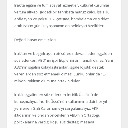
Irak’ta eğitim ve tüm sosyal hizmetler, kültürel kurumlar
ve tüm altyapı şiddetli bir tahribata maruz kaldı. İşsizlik,
enflasyon ve yoksulluk, çatışma, bombalama ve şiddet
artık Irak’ın günlük yaşamının en belirleyici özellikleri.
Değerli basın emekçileri,
Irak’tan ve beş yılı aşkın bir süredir devam eden işgalden
söz ederken, ABD’nin işbirlikçilerini anmamak olmaz. Yani
ABD’nin işgalini kolaylaştıranlar, işgale lojistik destek
verenlerden söz etmemek olmaz. Çünkü onlar da 1,5
milyon Iraklının ölümüne ortak oldular.
Irak’ın işgalinden söz ederken İncirlik Üssü’nü de
konuşmalıyız. İncirlik Üssü’nün kullanımına dair her yıl
yenilenen Gizli Kararname’yi sorgulamalıyız. AKP
iktidarının ve ondan öncekilerin ABD’nin Ortadoğu
politikalarına verdiği koşulsuz desteği masaya