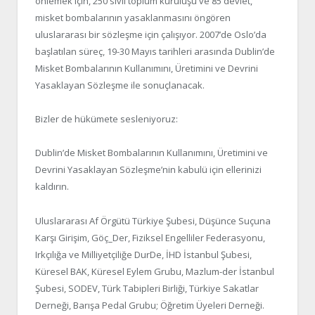
önlemek için, 250 sivil toplum kuruluşu ve 85 devlet,
misket bombalarının yasaklanmasını öngören
uluslararası bir sözleşme için çalışıyor. 2007’de Oslo’da
başlatılan süreç, 19-30 Mayıs tarihleri arasında Dublin’de
Misket Bombalarının Kullanımını, Üretimini ve Devrini
Yasaklayan Sözleşme ile sonuçlanacak.
Bizler de hükümete sesleniyoruz:
Dublin’de Misket Bombalarının Kullanımını, Üretimini ve
Devrini Yasaklayan Sözleşme’nin kabulü için ellerinizi
kaldırın.
Uluslararası Af Örgütü Türkiye Şubesi, Düşünce Suçuna
Karşı Girişim, Göç_Der, Fiziksel Engelliler Federasyonu,
Irkçılığa ve Milliyetçiliğe DurDe, İHD İstanbul Şubesi,
Küresel BAK, Küresel Eylem Grubu, Mazlum-der İstanbul
Şubesi, SODEV, Türk Tabipleri Birliği, Türkiye Sakatlar
Derneği, Barışa Pedal Grubu; Öğretim Üyeleri Derneği.