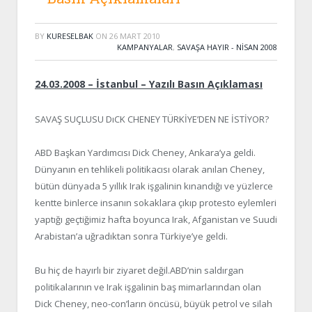
BY
KURESELBAK
ON
26 MART 2010
KAMPANYALAR
,
SAVAŞA HAYIR - NISAN 2008
24.03.2008 – İstanbul – Yazılı Basın Açıklaması
SAVAŞ SUÇLUSU DıCK CHENEY TÜRKİYE’DEN NE İSTİYOR?
ABD Başkan Yardımcısı Dick Cheney, Ankara’ya geldi.
Dünyanın en tehlikeli politikacısı olarak anılan Cheney,
bütün dünyada 5 yıllık Irak işgalinin kınandığı ve yüzlerce
kentte binlerce insanın sokaklara çıkıp protesto eylemleri
yaptığı geçtiğimiz hafta boyunca Irak, Afganistan ve Suudi
Arabistan’a uğradıktan sonra Türkiye’ye geldi.
Bu hiç de hayırlı bir ziyaret değil.
ABD’nin saldırgan
politikalarının ve Irak işgalinin baş mimarlarından olan
Dick Cheney, neo-con’ların öncüsü, büyük petrol ve silah