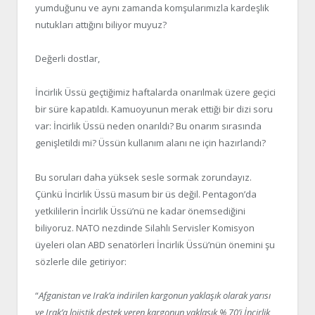
yumduğunu ve aynı zamanda komşularımızla kardeşlik
nutukları attığını biliyor muyuz?
Değerli dostlar,
İncirlik Üssü geçtiğimiz haftalarda onarılmak üzere geçici
bir süre kapatıldı. Kamuoyunun merak ettiği bir dizi soru
var: İncirlik Üssü neden onarıldı? Bu onarım sırasında
genişletildi mi? Üssün kullanım alanı ne için hazırlandı?
Bu soruları daha yüksek sesle sormak zorundayız.
Çünkü İncirlik Üssü masum bir üs değil. Pentagon’da
yetkililerin İncirlik Üssü’nü ne kadar önemsediğini
biliyoruz. NATO nezdinde Silahlı Servisler Komisyon
üyeleri olan ABD senatörleri İncirlik Üssü’nün önemini şu
sözlerle dile getiriyor:
“
Afganistan ve Irak’a indirilen kargonun yaklaşık olarak yarısı
ve Irak’a lojistik destek veren kargonun yaklaşık % 70’i İncirlik