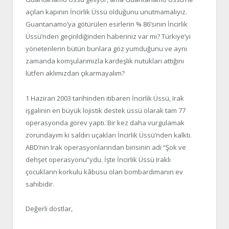
açılan kapının İncirlik Üssü olduğunu unutmamalıyız.
Guantanamo’ya götürülen esirlerin % 86’sının İncirlik
Üssü’nden geçirildiğinden haberiniz var mı? Türkiye’yi
yönetenlerin bütün bunlara göz yumduğunu ve aynı
zamanda komşularımızla kardeşlik nutukları attığını
lütfen aklımızdan çıkarmayalım?
1 Haziran 2003 tarihinden itibaren İncirlik Üssü, Irak
işgalinin en büyük lojistik destek üssü olarak tam 77
operasyonda görev yaptı. Bir kez daha vurgulamak
zorundayım ki saldırı uçakları İncirlik Üssü’nden kalktı.
ABD’nin Irak operasyonlarından birisinin adı “Şok ve
dehşet operasyonu”ydu. İşte İncirlik Üssü Iraklı
çocukların korkulu kâbusu olan bombardımanın ev
sahibidir.
Değerli dostlar,