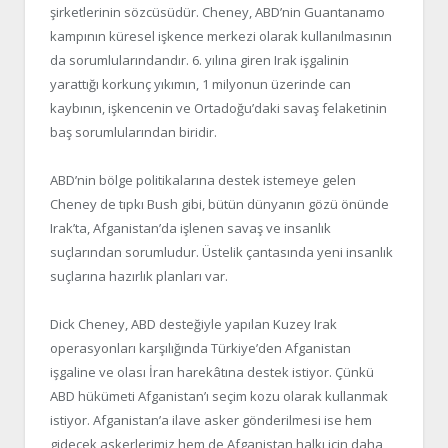
şirketlerinin sözcüsüdür. Cheney, ABD’nin Guantanamo
kampının küresel işkence merkezi olarak kullanılmasının
da sorumlularındandır. 6. yılına giren Irak işgalinin
yarattığı korkunç yıkımın, 1 milyonun üzerinde can
kaybının, işkencenin ve Ortadoğu’daki savaş felaketinin
baş sorumlularından biridir.
ABD’nin bölge politikalarına destek istemeye gelen
Cheney de tıpkı Bush gibi, bütün dünyanın gözü önünde
Irak’ta, Afganistan’da işlenen savaş ve insanlık
suçlarından sorumludur. Üstelik çantasında yeni insanlık
suçlarına hazırlık planları var.
Dick Cheney, ABD desteğiyle yapılan Kuzey Irak
operasyonları karşılığında Türkiye’den Afganistan
işgaline ve olası İran harekâtına destek istiyor. Çünkü
ABD hükümeti Afganistan’ı seçim kozu olarak kullanmak
istiyor. Afganistan’a ilave asker gönderilmesi ise hem
gidecek askerlerimiz hem de Afganistan halkı için daha