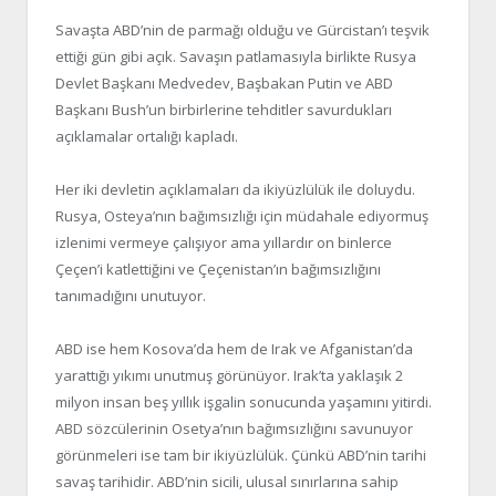
Savaşta ABD’nin de parmağı olduğu ve Gürcistan’ı teşvik
ettiği gün gibi açık. Savaşın patlamasıyla birlikte Rusya
Devlet Başkanı Medvedev, Başbakan Putin ve ABD
Başkanı Bush’un birbirlerine tehditler savurdukları
açıklamalar ortalığı kapladı.
Her iki devletin açıklamaları da ikiyüzlülük ile doluydu.
Rusya, Osteya’nın bağımsızlığı için müdahale ediyormuş
izlenimi vermeye çalışıyor ama yıllardır on binlerce
Çeçen’i katlettiğini ve Çeçenistan’ın bağımsızlığını
tanımadığını unutuyor.
ABD ise hem Kosova’da hem de Irak ve Afganistan’da
yarattığı yıkımı unutmuş görünüyor. Irak’ta yaklaşık 2
milyon insan beş yıllık işgalin sonucunda yaşamını yitirdi.
ABD sözcülerinin Osetya’nın bağımsızlığını savunuyor
görünmeleri ise tam bir ikiyüzlülük. Çünkü ABD’nin tarihi
savaş tarihidir. ABD’nin sicili, ulusal sınırlarına sahip