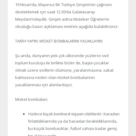
19 Nisan’da, Mayınsız Bir Türkiye Girişimi’nin çağrısını
desteklemek için saat 12.30’da Galatasaray
Meydanı’ndaydık. Girişim adına Muteber Öğreten’in
okuduğu basın açıklaması metnini aşağıda bulabilirsiniz:
TARİH YAPIN: MİSKET BOMBALARINI YASAKLAYIN!
Şu anda, dünyanın pek çok ülkesinde yüzlerce sivil
toplum kuruluşu ile birlikte bizler de, başta çocuklar
olmak üzere sivillerin ölümüne, yaralanmasına, sakat
kalmasına neden olan misket bombalarının
yasaklanması için alanlardayız.
Misket bombaları;
Yüzlerce küçük bombacık taşıyan silahlardır.
Karadan
fırlatıldıklarında ya da havadan bırakıldıklarında,
bu küçük bombacıklar, futbol sahası kadar geniş
bir alana yayılır.