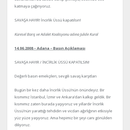
katmaya çağırıyoruz.
SAVAŞA HAYIR! İncirlik Üssü kapatılsın!
Küresel Barış ve Adalet Koalisyonu adına Julide Kural
14.06.2008 – Adana – Basın Açıklaması
SAVAŞA HAYIR / İNCİRLİK ÜSSÜ KAPATILSIN!
Değerli basın emekçileri, sevgili savaş karşıtları
Bugün bir kez daha İncirlik Üssü’nün önündeyiz. Bir
kısmımız İstanbul, İzmir ve Ankara’dan kalkıp geldik. Bir
kısmımız zaten burada yaşıyoruz ve yıllardır İncirlik
Üssü’nün yarattığı tehdidin ve vicdan ağırlığının etkisiyle
yüz yüze yaşıyoruz. Ama hepimiz bir şeyi canı gönülden
diliyoruz.