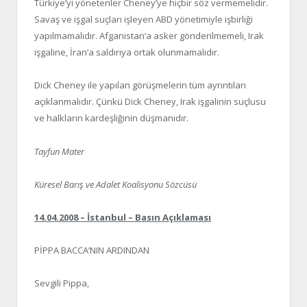
Türkiye’yi yönetenler Cheney’ye hiçbir söz vermemelidir.
Savaş ve işgal suçları işleyen ABD yönetimiyle işbirliği
yapılmamalıdır. Afganistan’a asker gönderilmemeli, Irak
işgaline, İran’a saldırıya ortak olunmamalıdır.
Dick Cheney ile yapılan görüşmelerin tüm ayrıntıları
açıklanmalıdır. Çünkü Dick Cheney, Irak işgalinin suçlusu
ve halkların kardeşliğinin düşmanıdır.
Tayfun Mater
Küresel Barış ve Adalet Koalisyonu Sözcüsü
14.04.2008 – İstanbul – Basın Açıklaması
PİPPA BACCA’NIN ARDINDAN
Sevgili Pippa,