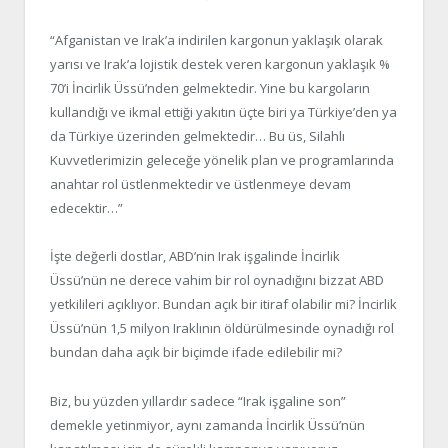
“Afganistan ve Irak’a indirilen kargonun yaklaşık olarak
yarısı ve Irak’a lojistik destek veren kargonun yaklaşık %
70’i İncirlik Üssü’nden gelmektedir. Yine bu kargoların
kullandığı ve ikmal ettiği yakıtın üçte biri ya Türkiye’den ya
da Türkiye üzerinden gelmektedir… Bu üs, Silahlı
Kuvvetlerimizin geleceğe yönelik plan ve programlarında
anahtar rol üstlenmektedir ve üstlenmeye devam
edecektir…”
İşte değerli dostlar, ABD’nin Irak işgalinde İncirlik
Üssü’nün ne derece vahim bir rol oynadığını bizzat ABD
yetkilileri açıklıyor. Bundan açık bir itiraf olabilir mi? İncirlik
Üssü’nün 1,5 milyon Iraklının öldürülmesinde oynadığı rol
bundan daha açık bir biçimde ifade edilebilir mi?
Biz, bu yüzden yıllardır sadece “Irak işgaline son”
demekle yetinmiyor, aynı zamanda İncirlik Üssü’nün