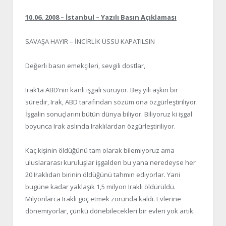
10.06. 2008 – İstanbul – Yazılı Basın Açıklaması
SAVAŞA HAYIR – İNCİRLİK ÜSSÜ KAPATILSIN
Değerli basın emekçileri, sevgili dostlar,
Irak’ta ABD’nin kanlı işgali sürüyor. Beş yılı aşkın bir
süredir, Irak, ABD tarafından sözüm ona özgürleştiriliyor.
İşgalin sonuçlarını bütün dünya biliyor. Biliyoruz ki işgal
boyunca Irak aslında Iraklılardan özgürleştiriliyor.
Kaç kişinin öldüğünü tam olarak bilemiyoruz ama
uluslararası kuruluşlar işgalden bu yana neredeyse her
20 Iraklıdan birinin öldüğünü tahmin ediyorlar. Yani
bugüne kadar yaklaşık 1,5 milyon Iraklı öldürüldü.
Milyonlarca Iraklı göç etmek zorunda kaldı. Evlerine
dönemiyorlar, çünkü dönebilecekleri bir evleri yok artık.