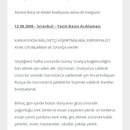
Küresel Barış ve Adalet Koalisyonu adına Ali Dinigüzel
13.08.2008 – İstanbul – Yazılı Basın Açıklaması
KAFKASYA’DA MİLLİYETÇİ KIŞKIRTMALARA, EMPERYALİST
AYAK OYUNLARINA VE SAVAŞA HAYIR!
Geçtiğimiz hafta sonunda Güney Osetya bağımsızlığını
ilan etmek için adım attı. Gürcistan, Osetya’ya saldırdı.
Uzun bir süredir Gürcistan’a saldırmak için fırsat kollayan
Rusya da Gürcistan’a şiddetli bir biçimde saldırdı. Kentler
bombalandı.
Birkaç gün içinde bütün dünyanın gözü önünde
çoğunluğu sivil, binlerce insan yaşamını yitirdi; on binlerce
insan yerini yurdunu terk edip göç etmek zorunda kaldı;
şehirler, evler, hastaneler, okullar yakılıp yıkıldı.