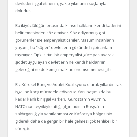
devletleri işgal etmenin, yakıp yıkmanın suçlarıyla
doludur.
Bu ikiyüzlülüğün ortasında kimse halkların kendi kaderini
belirlemesinden söz etmiyor. Söz ediyormuş gibi
görünenler ise emperyalist caniler. Masum insanların
yaşamı, bu “süper” devletlerin gözünde hiçbir anlam
taşımıyor. Tıpkı sırtını bir emperyalist güce yaslayarak
şiddet uygulayan devletlerin ne kendi halklarının
geleceğini ne de komşu halkları önemsememesi gibi.
Biz Küresel Barış ve Adalet Koalisyonu olarak yıllardır Irak
işgaline karşı mücadele ediyoruz. Yanı başımızda bu
kadar kanlı bir işgal varken, Gürcistan’ın ABD’nin,
NATO’nun teşvikiyle attığı çılgın adımın Rusya’nın
saldırganlığıyla yanıtlanması ve Kafkasya bölgesinin
giderek daha da gergin bir hale gelmesi çok tehlikeli bir
süreçtir.