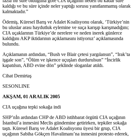
fazla bir süre olduğuna göre CIA uçağının neden bu kadar süre
kaldığı ve bu süre içinde neler yaptığı sorusu yanıtlanmamış olarak
kalmaktadır.”
Ödemiş, Küresel Barış ve Adalet Koalisyonu olarak, ‘Türkiye’nin
bu uluslar arası haydutluk eylemine ve suça karışıp karışmadığını;
CIA uçaklarının Türkiye’de nerelere ve neden inerek günlerce
kaldığını AKP iktidarının açıklamasını istiyoruz’ açıklamasında
bulundu.
Açıklamanın ardından, “Bush ve Blair çetesi yargılansın”, “Irak’ta
işgale son”, “Ölüm ve işkence uçuşları durdurulsun” “İncirlik
kapatılsın, ABD evine dön” şeklinde sloganlar atıldı.
Cihat Demirtaş
SESONLINE
AKŞAM, 01 ARALIK 2005
CIA uçağına tepki sokağa indi
SHP’nİn ardından CHP de ABD istihbarat örgütü CIA uçağının
İstanbul’a inmesini Meclis gündemine getirirken, tepkiler sokağa
taştı. Küresel Barış ve Adalet Koalisyonu üyesi bir grup, CIA
uçağının Sabiha Gökçen Havalimanı’na inmesini protesto ederek,