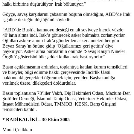
halkı birbirine düşürülüyor, Irak bölünüyor.”
Göyçe, savaş karşıtlarını çabasının boşuna olmadığını, ABD’de Irak
işgaline desteğin düştüğünü söyledi:
“ABD’de Bush’a kamuoyu desteği en alt seviyeye inerek yüzde
40’ların altına indi. Irak’a götürecek asker bulmakta zorlanıyorlar.
Oğulları askere alınıp Irak’a gönderilen asker anneleri her gün
Beyaz Saray’ın önüne gidip ‘Oğullarımızı geri getirin’ diye
haykırıyor. Asker alma bürolarının önünde ‘Savaş Karşıtı Nineler
Örgütü’ gösterisini bile şiddet kullanarak bastırıyorlar.”
Basın açıklamasının ardından, toplantıya katılan kurum temsilcileri
ve bireyler, bilgi edinme hakkı çerçevesinde İncirlik Üssü
hakkındaki gerçekleri öğrenmek için, yeniden Başbakanlığa
verilmek üzere, dilekçeleri doldurdular.
Basın toplantısına 78’liler Vakfı, Diş Hekimleri Odası, Mazlum-Der,
Şoförler Derneği, İstanbul Tabip Odası, Veteriner Hekimler Odası,
İnşaat Mühendisleri Odası, TMMOB, KESK, Barış Girişimi
temsilcileri katıldı.
* RADİKAL İKİ – 30 Ekim 2005
Murat Çelikkan