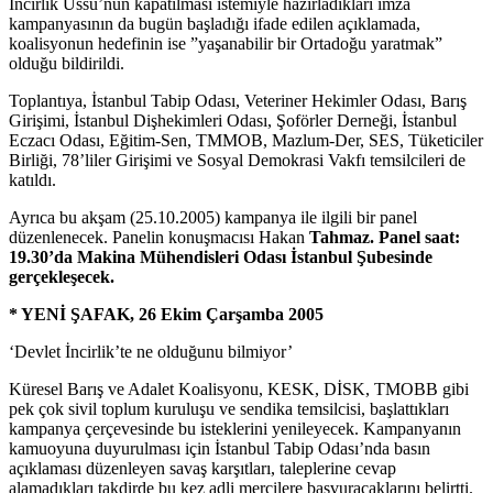
İncirlik Üssü’nün kapatılması istemiyle hazırladıkları imza
kampanyasının da bugün başladığı ifade edilen açıklamada,
koalisyonun hedefinin ise ”yaşanabilir bir Ortadoğu yaratmak”
olduğu bildirildi.
Toplantıya, İstanbul Tabip Odası, Veteriner Hekimler Odası, Barış
Girişimi, İstanbul Dişhekimleri Odası, Şoförler Derneği, İstanbul
Eczacı Odası, Eğitim-Sen, TMMOB, Mazlum-Der, SES, Tüketiciler
Birliği, 78’liler Girişimi ve Sosyal Demokrasi Vakfı temsilcileri de
katıldı.
Ayrıca bu akşam (25.10.2005) kampanya ile ilgili bir panel
düzenlenecek. Panelin konuşmacısı Hakan
Tahmaz. Panel saat:
19.30’da Makina Mühendisleri Odası İstanbul Şubesinde
gerçekleşecek.
* YENİ ŞAFAK, 26 Ekim Çarşamba 2005
‘Devlet İncirlik’te ne olduğunu bilmiyor’
Küresel Barış ve Adalet Koalisyonu, KESK, DİSK, TMOBB gibi
pek çok sivil toplum kuruluşu ve sendika temsilcisi, başlattıkları
kampanya çerçevesinde bu isteklerini yenileyecek. Kampanyanın
kamuoyuna duyurulması için İstanbul Tabip Odası’nda basın
açıklaması düzenleyen savaş karşıtları, taleplerine cevap
alamadıkları takdirde bu kez adli mercilere başvuracaklarını belirtti.