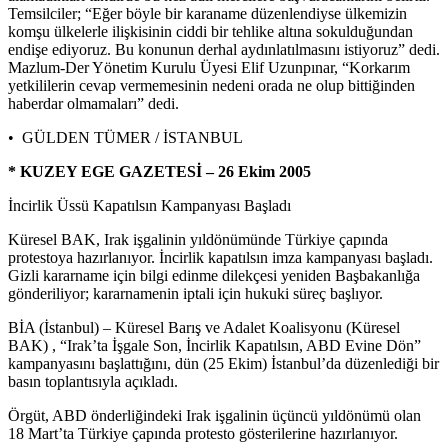
Temsilciler; “Eğer böyle bir karaname düzenlendiyse ülkemizin
komşu ülkelerle ilişkisinin ciddi bir tehlike altına sokulduğundan
endişe ediyoruz. Bu konunun derhal aydınlatılmasını istiyoruz” dedi.
Mazlum-Der Yönetim Kurulu Üyesi Elif Uzunpınar, “Korkarım
yetkililerin cevap vermemesinin nedeni orada ne olup bittiğinden
haberdar olmamaları” dedi.
• GÜLDEN TÜMER / İSTANBUL
* KUZEY EGE GAZETESİ – 26 Ekim 2005
İncirlik Üssü Kapatılsın Kampanyası Başladı
Küresel BAK, Irak işgalinin yıldönümünde Türkiye çapında
protestoya hazırlanıyor. İncirlik kapatılsın imza kampanyası başladı.
Gizli kararname için bilgi edinme dilekçesi yeniden Başbakanlığa
gönderiliyor; kararnamenin iptali için hukuki süreç başlıyor.
BİA (İstanbul) – Küresel Barış ve Adalet Koalisyonu (Küresel
BAK) , “Irak’ta İşgale Son, İncirlik Kapatılsın, ABD Evine Dön”
kampanyasını başlattığını, dün (25 Ekim) İstanbul’da düzenlediği bir
basın toplantısıyla açıkladı.
Örgüt, ABD önderliğindeki Irak işgalinin üçüncü yıldönümü olan
18 Mart’ta Türkiye çapında protesto gösterilerine hazırlanıyor.