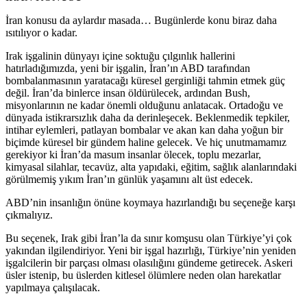
İran konusu da aylardır masada… Bugünlerde konu biraz daha
ısıtılıyor o kadar.
Irak işgalinin dünyayı içine soktuğu çılgınlık hallerini
hatırladığımızda, yeni bir işgalin, İran’ın ABD tarafından
bombalanmasının yaratacağı küresel gerginliği tahmin etmek güç
değil. İran’da binlerce insan öldürülecek, ardından Bush,
misyonlarının ne kadar önemli olduğunu anlatacak. Ortadoğu ve
dünyada istikrarsızlık daha da derinleşecek. Beklenmedik tepkiler,
intihar eylemleri, patlayan bombalar ve akan kan daha yoğun bir
biçimde küresel bir gündem haline gelecek. Ve hiç unutmamamız
gerekiyor ki İran’da masum insanlar ölecek, toplu mezarlar,
kimyasal silahlar, tecavüz, alta yapıdaki, eğitim, sağlık alanlarındaki
görülmemiş yıkım İran’ın günlük yaşamını alt üst edecek.
ABD’nin insanlığın önüne koymaya hazırlandığı bu seçeneğe karşı
çıkmalıyız.
Bu seçenek, Irak gibi İran’la da sınır komşusu olan Türkiye’yi çok
yakından ilgilendiriyor. Yeni bir işgal hazırlığı, Türkiye’nin yeniden
işgalcilerin bir parçası olması olasılığını gündeme getirecek. Askeri
üsler istenip, bu üslerden kitlesel ölümlere neden olan harekatlar
yapılmaya çalışılacak.