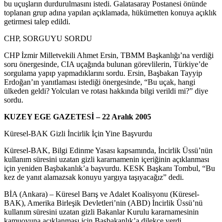
bu uçuşların durdurulmasını istedi. Galatasaray Postanesi önünde
toplanan grup adına yapılan açıklamada, hükümetten konuya açıklık
getirmesi talep edildi.
CHP, SORGUYU SORDU
CHP İzmir Milletvekili Ahmet Ersin, TBMM Başkanlığı’na verdiği
soru önergesinde, CIA uçağında bulunan görevlilerin, Türkiye’de
sorgulama yapıp yapmadıklarını sordu. Ersin, Başbakan Tayyip
Erdoğan’ın yanıtlaması istediği önergesinde, “Bu uçak, hangi
ülkeden geldi? Yolcuları ve rotası hakkında bilgi verildi mi?” diye
sordu.
KUZEY EGE GAZETESİ – 22 Aralık 2005
Küresel-BAK Gizli İncirlik İçin Yine Başvurdu
Küresel-BAK, Bilgi Edinme Yasası kapsamında, İncirlik Üssü’nün
kullanım süresini uzatan gizli kararnamenin içeriğinin açıklanması
için yeniden Başbakanlık’a başvurdu. KESK Başkanı Tombul, “Bu
kez de yanıt alamazsak konuyu yargıya taşıyacağız” dedi.
BİA (Ankara) – Küresel Barış ve Adalet Koalisyonu (Küresel-
BAK), Amerika Birleşik Devletleri’nin (ABD) İncirlik Üssü’nü
kullanım süresini uzatan gizli Bakanlar Kurulu kararnamesinin
kamuoyuna açıklanması için Başbakanlık’a dilekçe verdi.