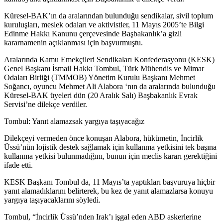
Küresel-BAK’ın da aralarından bulunduğu sendikalar, sivil toplum
kuruluşları, meslek odaları ve aktivistler, 11 Mayıs 2005’te Bilgi
Edinme Hakkı Kanunu çerçevesinde Başbakanlık’a gizli
kararnamenin açıklanması için başvurmuştu.
Aralarında Kamu Emekçileri Sendikaları Konfederasyonu (KESK)
Genel Başkanı İsmail Hakkı Tombul, Türk Mühendis ve Mimar
Odaları Birliği (TMMOB) Yönetim Kurulu Başkanı Mehmet
Soğancı, oyuncu Mehmet Ali Alabora ‘nın da aralarında bulunduğu
Küresel-BAK üyeleri dün (20 Aralık Salı) Başbakanlık Evrak
Servisi’ne dilekçe verdiler.
Tombul: Yanıt alamazsak yargıya taşıyacağız
Dilekçeyi vermeden önce konuşan Alabora, hükümetin, İncirlik
Üssü’nün lojistik destek sağlamak için kullanma yetkisini tek başına
kullanma yetkisi bulunmadığını, bunun için meclis kararı gerektiğini
ifade etti.
KESK Başkanı Tombul da, 11 Mayıs’ta yaptıkları başvuruya hiçbir
yanıt alamadıklarını belirterek, bu kez de yanıt alamazlarsa konuyu
yargıya taşıyacaklarını söyledi.
Tombul, “İncirlik Üssü’nden Irak’ı işgal eden ABD askerlerine