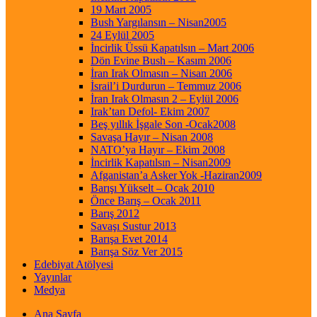
19 Mart 2005
Bush Yargılansın – Nisan2005
24 Eylül 2005
İncirlik Üssü Kapatılsın – Mart 2006
Dön Evine Bush – Kasım 2006
İran Irak Olmasın – Nisan 2006
İsrail’i Durdurun – Temmuz 2006
İran Irak Olmasın 2 – Eylül 2006
Irak’tan Defol- Ekim 2007
Beş yıllık İşgale Son -Ocak2008
Savaşa Hayır – Nisan 2008
NATO’ya Hayır – Ekim 2008
İncirlik Kapatılsın – Nisan2009
Afganistan’a Asker Yok -Haziran2009
Barışı Yükselt – Ocak 2010
Önce Barış – Ocak 2011
Barış 2012
Savaşı Sustur 2013
Barışa Evet 2014
Barışa Söz Ver 2015
Edebiyat Atölyesi
Yayınlar
Medya
Ana Sayfa