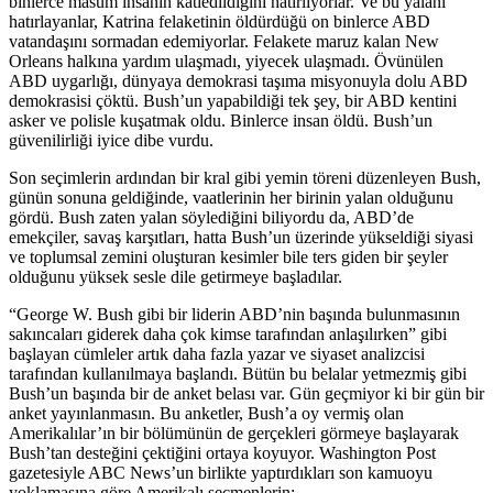
binlerce masum insanın katledildiğini hatırlıyorlar. Ve bu yalanı
hatırlayanlar, Katrina felaketinin öldürdüğü on binlerce ABD
vatandaşını sormadan edemiyorlar. Felakete maruz kalan New
Orleans halkına yardım ulaşmadı, yiyecek ulaşmadı. Övünülen
ABD uygarlığı, dünyaya demokrasi taşıma misyonuyla dolu ABD
demokrasisi çöktü. Bush’un yapabildiği tek şey, bir ABD kentini
asker ve polisle kuşatmak oldu. Binlerce insan öldü. Bush’un
güvenilirliği iyice dibe vurdu.
Son seçimlerin ardından bir kral gibi yemin töreni düzenleyen Bush,
günün sonuna geldiğinde, vaatlerinin her birinin yalan olduğunu
gördü. Bush zaten yalan söylediğini biliyordu da, ABD’de
emekçiler, savaş karşıtları, hatta Bush’un üzerinde yükseldiği siyasi
ve toplumsal zemini oluşturan kesimler bile ters giden bir şeyler
olduğunu yüksek sesle dile getirmeye başladılar.
“George W. Bush gibi bir liderin ABD’nin başında bulunmasının
sakıncaları giderek daha çok kimse tarafından anlaşılırken” gibi
başlayan cümleler artık daha fazla yazar ve siyaset analizcisi
tarafından kullanılmaya başlandı. Bütün bu belalar yetmezmiş gibi
Bush’un başında bir de anket belası var. Gün geçmiyor ki bir gün bir
anket yayınlanmasın. Bu anketler, Bush’a oy vermiş olan
Amerikalılar’ın bir bölümünün de gerçekleri görmeye başlayarak
Bush’tan desteğini çektiğini ortaya koyuyor. Washington Post
gazetesiyle ABC News’un birlikte yaptırdıkları son kamuoyu
yoklamasına göre Amerikalı seçmenlerin: