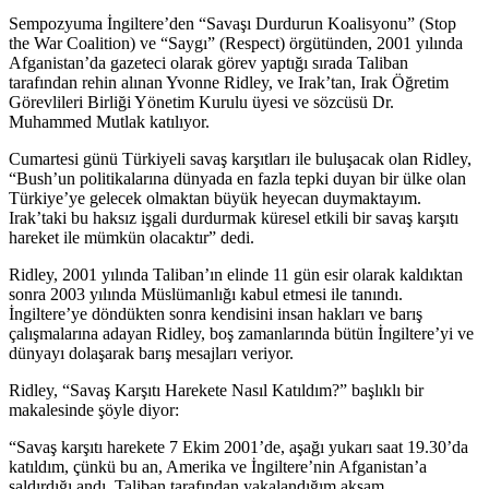
Sempozyuma İngiltere’den “Savaşı Durdurun Koalisyonu” (Stop
the War Coalition) ve “Saygı” (Respect) örgütünden, 2001 yılında
Afganistan’da gazeteci olarak görev yaptığı sırada Taliban
tarafından rehin alınan Yvonne Ridley, ve Irak’tan, Irak Öğretim
Görevlileri Birliği Yönetim Kurulu üyesi ve sözcüsü Dr.
Muhammed Mutlak katılıyor.
Cumartesi günü Türkiyeli savaş karşıtları ile buluşacak olan Ridley,
“Bush’un politikalarına dünyada en fazla tepki duyan bir ülke olan
Türkiye’ye gelecek olmaktan büyük heyecan duymaktayım.
Irak’taki bu haksız işgali durdurmak küresel etkili bir savaş karşıtı
hareket ile mümkün olacaktır” dedi.
Ridley, 2001 yılında Taliban’ın elinde 11 gün esir olarak kaldıktan
sonra 2003 yılında Müslümanlığı kabul etmesi ile tanındı.
İngiltere’ye döndükten sonra kendisini insan hakları ve barış
çalışmalarına adayan Ridley, boş zamanlarında bütün İngiltere’yi ve
dünyayı dolaşarak barış mesajları veriyor.
Ridley, “Savaş Karşıtı Harekete Nasıl Katıldım?” başlıklı bir
makalesinde şöyle diyor:
“Savaş karşıtı harekete 7 Ekim 2001’de, aşağı yukarı saat 19.30’da
katıldım, çünkü bu an, Amerika ve İngiltere’nin Afganistan’a
saldırdığı andı. Taliban tarafından yakalandığım akşam,