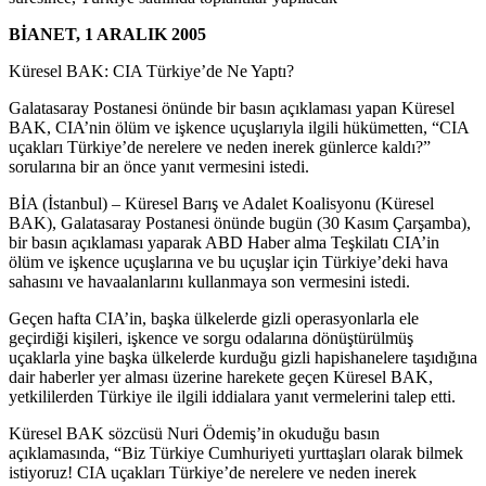
BİANET, 1 ARALIK 2005
Küresel BAK: CIA Türkiye’de Ne Yaptı?
Galatasaray Postanesi önünde bir basın açıklaması yapan Küresel
BAK, CIA’nin ölüm ve işkence uçuşlarıyla ilgili hükümetten, “CIA
uçakları Türkiye’de nerelere ve neden inerek günlerce kaldı?”
sorularına bir an önce yanıt vermesini istedi.
BİA (İstanbul) – Küresel Barış ve Adalet Koalisyonu (Küresel
BAK), Galatasaray Postanesi önünde bugün (30 Kasım Çarşamba),
bir basın açıklaması yaparak ABD Haber alma Teşkilatı CIA’in
ölüm ve işkence uçuşlarına ve bu uçuşlar için Türkiye’deki hava
sahasını ve havaalanlarını kullanmaya son vermesini istedi.
Geçen hafta CIA’in, başka ülkelerde gizli operasyonlarla ele
geçirdiği kişileri, işkence ve sorgu odalarına dönüştürülmüş
uçaklarla yine başka ülkelerde kurduğu gizli hapishanelere taşıdığına
dair haberler yer alması üzerine harekete geçen Küresel BAK,
yetkililerden Türkiye ile ilgili iddialara yanıt vermelerini talep etti.
Küresel BAK sözcüsü Nuri Ödemiş’in okuduğu basın
açıklamasında, “Biz Türkiye Cumhuriyeti yurttaşları olarak bilmek
istiyoruz! CIA uçakları Türkiye’de nerelere ve neden inerek