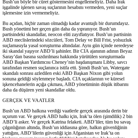
Bush’un böyle bir cüret göstermesini engellemeliyiz. Daha Irak
işgalinde işlenen savaş suçlarının hesabını vermeden, yeni suçlar
işlemesine izin vermemeliyiz.
Bu açıdan, hiçbir zaman olmadığı kadar avantajlı bir durumdayız.
Bush yönetimi her geçen gün daha da yıpranıyor. Bush’un
partisindeki skandallar, neocon eliti zayıflatıyor. Bush’un partisinin
ABD meclislerindeki sözcüleri, Tom Delay ve Bill Frist, yolsuzluk
suçlamasıyla yasal soruşturma altındalar. Aynı gün içinde neredeyse
iki skandal yaşıyor ABD’li şahinler. Bir CIA ajanının adının Beyaz
Saray’dan basına sızdırılması hakkında yürütülen soruşturmada
ABD Başkan Yardımcısı Cheney’nin başdanışmanı Libby, savcı
tarafından resmen suçlanınca istifa etti. Şimdi Bush’un, Watergate
skandalı sonrası azledilen eski ABD Başkan Nixon gibi yolun
sonuna geldiği söylenmeye başladı. CIA uçaklarının ve küresel
işkencehanelerin açığa çıkması, ABD yönetiminin düşük itibarını
daha da düşüren yeni skandallar oldu.
GERÇEK VE VAATLER
Bush’un ABD halkına verdiği vaatlerle gerçek arasında derin bir
uçurum var. Ve gerçek ABD halkı için, Irak’ta ölen (şimdilik) 2 bin
ABD’li asker. Ve gerçek Katrina felaketi. ABD’liler, tüm bu savaş
çılgınlığının altında, Bush’un iddiasına göre, halkın güvenliğinin
yattığını, ABD’lilerin güvenliği için Afganistan ve Irak’ta on