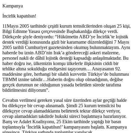
Kampanya
İncirlik kapatılsın!
11Mayıs 2005 tarihinde çeşitli kurum temsilcilerinden oluşan 25 kişi,
Bilgi Edinme Yasası çerçevesinde Başbakanlığa dilekçe verdi.
Dilekçede şöyle deniyordu: “Hükümetin ABD’ye İncirlik’te lojistik
destek verdiği konusunda gizli bir kararname düzenlediğini 7 Mayıs
2005 tarihli Cumhuriyet gazetesinden okumuş bulunmaktayım. Aynı
haberde bu iznin ABD’nin Irak’a göndereceği askeri malzeme,
personel nakli de dâhil lojistik desteği kapsadığı anlaşılmaktadır. Bu
haber doğru ise, ülkemizin komşu ülkelerle ilişkisinin ciddi bir
tehlike altına sokulduğu endişesini taşıyorum… Anayasanın 92.
maddesine göre, herhangi bir silahlı kuvvetin Türkiye’de bulunması
TBMM iznine tabidir…Haberin doğru olup olmadığının, değilse
gerçek durumun ne olduğunun yasada belirtilen sürede tarafıma
bildirilmesini diliyorum”.
Cevabın verilmesi gereken yasal süre üzerinden aylar geçtiği halde
bu dilekçeye bir cevap alınamadı. Şimdi 25 kurum temsilcisi bu
dilekçeye cevap alamadıklarını belirterek tekrar dilekçe veriyor,
cevap alamadıkları takdirde hukuki süreci başlatmaya hazırlanıyor.
Barış ve Adalet Koalisyonu, 25 Ekim tarihinde yaptığı bir basın
toplantısıyla ‘İncirlik kapatılsın!’ kampanyasını başlattı. Kampanya
süresince, Türkiye sathında toplantılar yapılacak