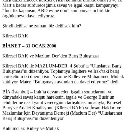
Mart’a kadar sürdüreceğimiz savaş ve işgal karşıtı kampanyayı,
“İncirlik kapansın, ABD evine dön” kampanyasını birlikte
örgütlemeye davet ediyoruz.
Şimdi değilse ne zaman, biz değilsek kim?
Küresel BAK
BİANET – 31 OCAK 2006
Küresel BAK ve Mazlum Der’den Barış Buluşması
Küresel BAK ile MAZLUM-DER, 4 Şubat’ta “Uluslarası Barış
Buluşması”nı düzenliyor. Toplantıya İngiltere ve Irak’taki barış
hareketinin iki önemli ismi Yvonne Ridley ve Muhammed Mutlak
katılıyor. Mater, “Buluşmaya aydınları da davet ediyoruz” dedi.
BİA (İstanbul) – Irak’ta devam eden işgalin sonuçlarının ve
dünyadaki savaş karşıtı hareketin, işgale ve George Bush’un
tehditlerine nasıl yanıt vereceğinin tartışılması amacıyla, Küresel
Barış ve Adalet Koalisyonu (Küresel BAK) ve İnsan Hakları ve
Mazlumlar İçin Dayanışma Derneği (Mazlum Der) “Uluslararası
Barış Buluşması”nı düzenleniyor.
Katılımcılar: Ridley ve Mutlak