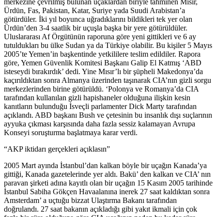
merkezine çevrilmiş bulunan uçaklardan biriyle tahminen Mısır,
Ürdün, Fas, Pakistan, Katar, Suriye yada Suudi Arabistan’a
götürdüler. İki yıl boyunca uğradıklarını bildikleri tek yer olan
Ürdün’den 3-4 saatlik bir uçuşla başka bir yere götürüldüler.
Uluslararası Af Örgütünün raporuna göre yeni gittikleri ve 6 ay
tutuldukları bu ülke Sudan ya da Türkiye olabilir. Bu kişiler 5 Mayıs
2005’te Yemen’in başkentinde yetkililere teslim edildiler. Rapora
göre, Yemen Güvenlik Komitesi Başkanı Galip El Katmış ‘ABD
isteseydi bırakırdık’ dedi. Yine Mısır’lı bir şüpheli Makedonya’da
kaçırıldıktan sonra Almanya üzerinden taşınarak CIA’nın gizli sorgu
merkezlerinden birine götürüldü. ‘Polonya ve Romanya’da CIA
tarafından kullanılan gizli hapishaneler olduğuna ilişkin kesin
kanıtların bulunduğu İsveçli parlamenter Dick Marty tarafından
açıklandı. ABD başkanı Bush ve çetesinin bu insanlık dışı suçlarının
ayyuka çıkması karşısında daha fazla sessiz kalamayan Avrupa
Konseyi soruşturma başlatmaya karar verdi.
“AKP iktidarı gerçekleri açıklasın”
2005 Mart ayında İstanbul’dan kalkan böyle bir uçağın Kanada’ya
gittiği, Kanada gazetelerinde yer aldı. Bakü’ den kalkan ve CIA’ nın
paravan şirketi adına kayıtlı olan bir uçağın 15 Kasım 2005 tarihinde
İstanbul Sabiha Gökçen Havaalanına inerek 27 saat kaldıktan sonra
Amsterdam’ a uçtuğu bizzat Ulaştırma Bakanı tarafından
doğrulandı. 27 saat bakanın açıkladığı gibi yakıt ikmali için çok