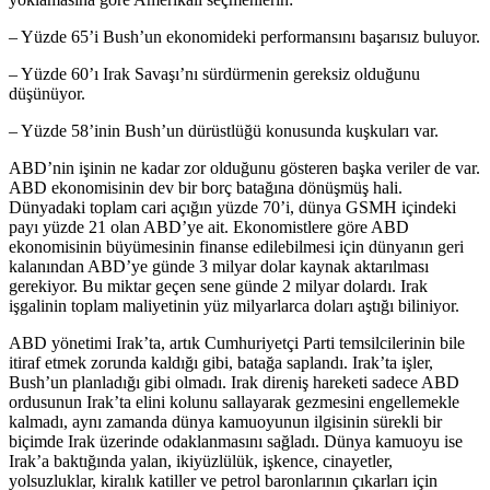
– Yüzde 65’i Bush’un ekonomideki performansını başarısız buluyor.
– Yüzde 60’ı Irak Savaşı’nı sürdürmenin gereksiz olduğunu
düşünüyor.
– Yüzde 58’inin Bush’un dürüstlüğü konusunda kuşkuları var.
ABD’nin işinin ne kadar zor olduğunu gösteren başka veriler de var.
ABD ekonomisinin dev bir borç batağına dönüşmüş hali.
Dünyadaki toplam cari açığın yüzde 70’i, dünya GSMH içindeki
payı yüzde 21 olan ABD’ye ait. Ekonomistlere göre ABD
ekonomisinin büyümesinin finanse edilebilmesi için dünyanın geri
kalanından ABD’ye günde 3 milyar dolar kaynak aktarılması
gerekiyor. Bu miktar geçen sene günde 2 milyar dolardı. Irak
işgalinin toplam maliyetinin yüz milyarlarca doları aştığı biliniyor.
ABD yönetimi Irak’ta, artık Cumhuriyetçi Parti temsilcilerinin bile
itiraf etmek zorunda kaldığı gibi, batağa saplandı. Irak’ta işler,
Bush’un planladığı gibi olmadı. Irak direniş hareketi sadece ABD
ordusunun Irak’ta elini kolunu sallayarak gezmesini engellemekle
kalmadı, aynı zamanda dünya kamuoyunun ilgisinin sürekli bir
biçimde Irak üzerinde odaklanmasını sağladı. Dünya kamuoyu ise
Irak’a baktığında yalan, ikiyüzlülük, işkence, cinayetler,
yolsuzluklar, kiralık katiller ve petrol baronlarının çıkarları için