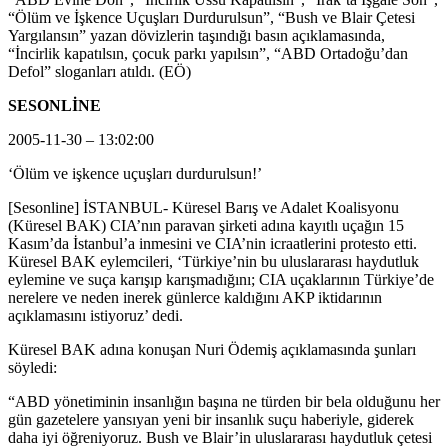
“Ölüm ve İşkence Uçuşları Durdurulsun”, “Bush ve Blair Çetesi
Yargılansın” yazan dövizlerin taşındığı basın açıklamasında,
“İncirlik kapatılsın, çocuk parkı yapılsın”, “ABD Ortadoğu’dan
Defol” sloganları atıldı. (EÖ)
SESONLİNE
2005-11-30 – 13:02:00
‘Ölüm ve işkence uçuşları durdurulsun!’
[Sesonline] İSTANBUL- Küresel Barış ve Adalet Koalisyonu
(Küresel BAK) CIA’nın paravan şirketi adına kayıtlı uçağın 15
Kasım’da İstanbul’a inmesini ve CIA’nin icraatlerini protesto etti.
Küresel BAK eylemcileri, ‘Türkiye’nin bu uluslararası haydutluk
eylemine ve suça karışıp karışmadığını; CIA uçaklarının Türkiye’de
nerelere ve neden inerek günlerce kaldığını AKP iktidarının
açıklamasını istiyoruz’ dedi.
Küresel BAK adına konuşan Nuri Ödemiş açıklamasında şunları
söyledi:
“ABD yönetiminin insanlığın başına ne türden bir bela olduğunu her
gün gazetelere yansıyan yeni bir insanlık suçu haberiyle, giderek
daha iyi öğreniyoruz. Bush ve Blair’in uluslararası haydutluk çetesi