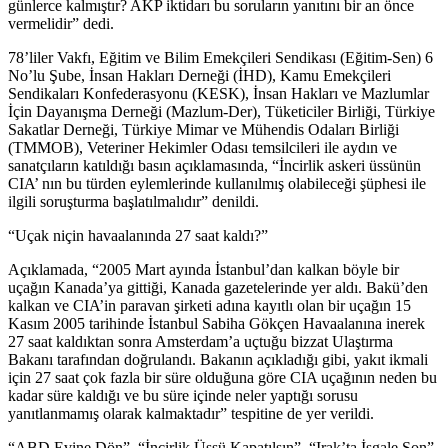
günlerce kalmıştır? AKP iktidarı bu soruların yanıtını bir an önce
vermelidir” dedi.
78’liler Vakfı, Eğitim ve Bilim Emekçileri Sendikası (Eğitim-Sen) 6
No’lu Şube, İnsan Hakları Derneği (İHD), Kamu Emekçileri
Sendikaları Konfederasyonu (KESK), İnsan Hakları ve Mazlumlar
İçin Dayanışma Derneği (Mazlum-Der), Tüketiciler Birliği, Türkiye
Sakatlar Derneği, Türkiye Mimar ve Mühendis Odaları Birliği
(TMMOB), Veteriner Hekimler Odası temsilcileri ile aydın ve
sanatçıların katıldığı basın açıklamasında, “İncirlik askeri üssünün
CIA’ nın bu türden eylemlerinde kullanılmış olabileceği şüphesi ile
ilgili soruşturma başlatılmalıdır” denildi.
“Uçak niçin havaalanında 27 saat kaldı?”
Açıklamada, “2005 Mart ayında İstanbul’dan kalkan böyle bir
uçağın Kanada’ya gittiği, Kanada gazetelerinde yer aldı. Bakü’den
kalkan ve CIA’in paravan şirketi adına kayıtlı olan bir uçağın 15
Kasım 2005 tarihinde İstanbul Sabiha Gökçen Havaalanına inerek
27 saat kaldıktan sonra Amsterdam’a uçtuğu bizzat Ulaştırma
Bakanı tarafından doğrulandı. Bakanın açıkladığı gibi, yakıt ikmali
için 27 saat çok fazla bir süre olduğuna göre CIA uçağının neden bu
kadar süre kaldığı ve bu süre içinde neler yaptığı sorusu
yanıtlanmamış olarak kalmaktadır” tespitine de yer verildi.
“ABD Evine Dön”, “İncirlik Üssü Kapatılsın”, “Irak’ta İşgale Son”,