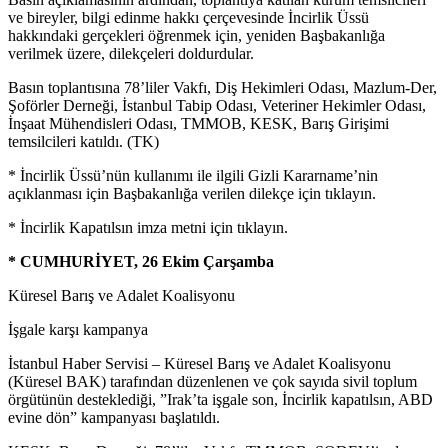
ve bireyler, bilgi edinme hakkı çerçevesinde İncirlik Üssü
hakkındaki gerçekleri öğrenmek için, yeniden Başbakanlığa
verilmek üzere, dilekçeleri doldurdular.
Basın toplantısına 78’liler Vakfı, Diş Hekimleri Odası, Mazlum-Der,
Şoförler Derneği, İstanbul Tabip Odası, Veteriner Hekimler Odası,
İnşaat Mühendisleri Odası, TMMOB, KESK, Barış Girişimi
temsilcileri katıldı. (TK)
* İncirlik Üssü’nün kullanımı ile ilgili Gizli Kararname’nin
açıklanması için Başbakanlığa verilen dilekçe için tıklayın.
* İncirlik Kapatılsın imza metni için tıklayın.
* CUMHURİYET, 26 Ekim Çarşamba
Küresel Barış ve Adalet Koalisyonu
İşgale karşı kampanya
İstanbul Haber Servisi – Küresel Barış ve Adalet Koalisyonu
(Küresel BAK) tarafından düzenlenen ve çok sayıda sivil toplum
örgütünün desteklediği, ”Irak’ta işgale son, İncirlik kapatılsın, ABD
evine dön” kampanyası başlatıldı.