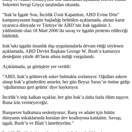
Sekreteri Sevgi Göyçe tarafından okundu.
”Irak’ta İşgale Son, İncirlik Üssü Kapatılsın, ABD Evine Dön”
kampanyasının bugün başladığı belirtilen açıklamada, alınan karar
uyarınca dünyada ve Türkiye’de ABD’nin Irak işgalinin 3.
yıldönümü olan 18 Mart 2006’da savaş ve işgalin protesto edileceği
bildirildi.
Irak’taki işgalin insanlık dışı uygulamalarla devam ettiği söylenen
açıklamada, ABD Devlet Başkanı George W. Bush’a kamuoyu
desteğinin yüzde 40’ların altına indiği vurgulandı.
Açıklamada, şu görüşlere yer verildi:
”ABD, Irak’a götürecek asker bulmakta zorlanıyor. Oğulları askere
alınıp Irak’a gönderilen anneler, her gün Beyaz Saray’ın önüne gidip
‘oğullarımızı geri getirin’ diye haykırıyor.
İncirlik’e inip kalkan uçaklar, her gün Irak’a daha fazla ölüm taşıyor.
Buna izin vermeyeceğiz.
Barışsever halkımıza sesleniyoruz; Barış ve adalet için bütün
dünyanın sokaklarında kurulan dev koalisyona katılalım. Savaşı,
işgali, Bush’u ve Blair’i lanetleyelim.”