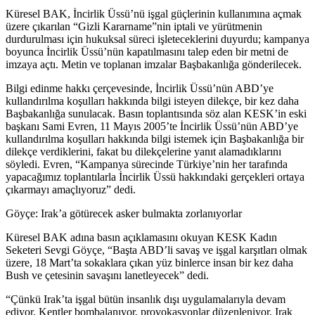
Küresel BAK, İncirlik Üssü’nü işgal güçlerinin kullanımına açmak
üzere çıkarılan “Gizli Kararname”nin iptali ve yürütmenin
durdurulması için hukuksal süreci işleteceklerini duyurdu; kampanya
boyunca İncirlik Üssü’nün kapatılmasını talep eden bir metni de
imzaya açtı. Metin ve toplanan imzalar Başbakanlığa gönderilecek.
Bilgi edinme hakkı çerçevesinde, İncirlik Üssü’nün ABD’ye
kullandırılma koşulları hakkında bilgi isteyen dilekçe, bir kez daha
Başbakanlığa sunulacak. Basın toplantısında söz alan KESK’in eski
başkanı Sami Evren, 11 Mayıs 2005’te İncirlik Üssü’nün ABD’ye
kullandırılma koşulları hakkında bilgi istemek için Başbakanlığa bir
dilekçe verdiklerini, fakat bu dilekçelerine yanıt alamadıklarını
söyledi. Evren, “Kampanya sürecinde Türkiye’nin her tarafında
yapacağımız toplantılarla İncirlik Üssü hakkındaki gerçekleri ortaya
çıkarmayı amaçlıyoruz” dedi.
Göyçe: Irak’a götürecek asker bulmakta zorlanıyorlar
Küresel BAK adına basın açıklamasını okuyan KESK Kadın
Seketeri Sevgi Göyçe, “Başta ABD’li savaş ve işgal karşıtları olmak
üzere, 18 Mart’ta sokaklara çıkan yüz binlerce insan bir kez daha
Bush ve çetesinin savaşını lanetleyecek” dedi.
“Çünkü Irak’ta işgal bütün insanlık dışı uygulamalarıyla devam
ediyor. Kentler bombalanıyor, provokasyonlar düzenleniyor, Irak