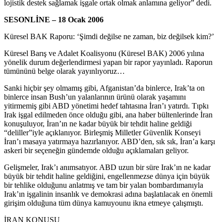
lojistik destek sağlamak işgale ortak olmak anlamına geliyor” dedi.
SESONLİNE – 18 Ocak 2006
Küresel BAK Raporu: ‘Şimdi değilse ne zaman, biz değilsek kim?’
Küresel Barış ve Adalet Koalisyonu (Küresel BAK) 2006 yılına
yönelik durum değerlendirmesi yapan bir rapor yayınladı. Raporun
tümününü belge olarak yayınlıyoruz…
Sanki hiçbir şey olmamış gibi, Afganistan’da binlerce, Irak’ta on
binlerce insan Bush’un yalanlarının ürünü olarak yaşamını
yitirmemiş gibi ABD yönetimi hedef tahtasına İran’ı yatırdı. Tıpkı
Irak işgal edilmeden önce olduğu gibi, ana haber bültenlerinde İran
konuşuluyor, İran’ın ne kadar büyük bir tehdit haline geldiği
“deliller”iyle açıklanıyor. Birleşmiş Milletler Güvenlik Konseyi
İran’ı masaya yatırmaya hazırlanıyor. ABD’den, sık sık, İran’a karşı
askeri bir seçeneğin gündemde olduğu açıklamaları geliyor.
Gelişmeler, Irak’ı anımsatıyor. ABD uzun bir süre Irak’ın ne kadar
büyük bir tehdit haline geldiğini, engellenmezse dünya için büyük
bir tehlike olduğunu anlatmış ve tam bir yalan bombardımanıyla
Irak’ın işgalinin insanlık ve demokrasi adına başlatılacak en önemli
girişim olduğuna tüm dünya kamuyounu ikna etmeye çalışmıştı.
İRAN KONUSU