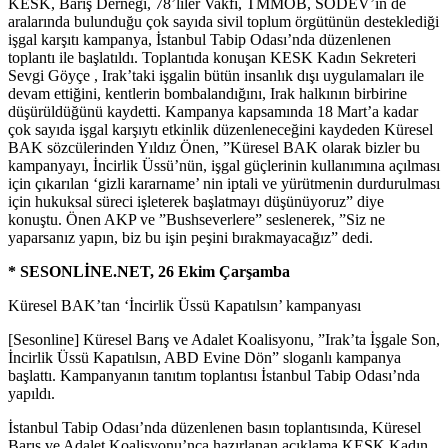
KESK, Barış Derneği, 78’liler Vakfı, TMMOB, SODEV’in de
aralarında bulunduğu çok sayıda sivil toplum örgütünün desteklediği
işgal karşıtı kampanya, İstanbul Tabip Odası’nda düzenlenen
toplantı ile başlatıldı. Toplantıda konuşan KESK Kadın Sekreteri
Sevgi Göyçe , Irak’taki işgalin bütün insanlık dışı uygulamaları ile
devam ettiğini, kentlerin bombalandığını, Irak halkının birbirine
düşürüldüğünü kaydetti. Kampanya kapsamında 18 Mart’a kadar
çok sayıda işgal karşıytı etkinlik düzenleneceğini kaydeden Küresel
BAK sözcülerinden Yıldız Önen, ”Küresel BAK olarak bizler bu
kampanyayı, İncirlik Üssü’nün, işgal güçlerinin kullanımına açılması
için çıkarılan ‘gizli kararname’ nin iptali ve yürütmenin durdurulması
için hukuksal süreci işleterek başlatmayı düşünüyoruz” diye
konuştu. Önen AKP ve ”Bushseverlere” seslenerek, ”Siz ne
yaparsanız yapın, biz bu işin peşini bırakmayacağız” dedi.
* SESONLİNE.NET, 26 Ekim Çarşamba
Küresel BAK’tan ‘İncirlik Üssü Kapatılsın’ kampanyası
[Sesonline] Küresel Barış ve Adalet Koalisyonu, ”Irak’ta İşgale Son,
İncirlik Üssü Kapatılsın, ABD Evine Dön” sloganlı kampanya
başlattı. Kampanyanın tanıtım toplantısı İstanbul Tabip Odası’nda
yapıldı.
İstanbul Tabip Odası’nda düzenlenen basın toplantısında, Küresel
Barış ve Adalet Koalisyonu’nca hazırlanan açıklama KESK Kadın