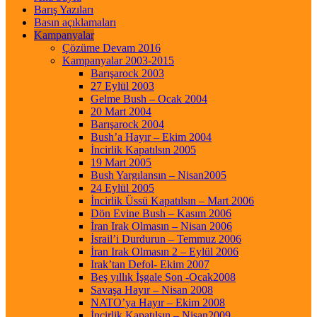
Barış Yazıları
Basın açıklamaları
Kampanyalar
Çözüme Devam 2016
Kampanyalar 2003-2015
Barışarock 2003
27 Eylül 2003
Gelme Bush – Ocak 2004
20 Mart 2004
Barışarock 2004
Bush’a Hayır – Ekim 2004
İncirlik Kapatılsın 2005
19 Mart 2005
Bush Yargılansın – Nisan2005
24 Eylül 2005
İncirlik Üssü Kapatılsın – Mart 2006
Dön Evine Bush – Kasım 2006
İran Irak Olmasın – Nisan 2006
İsrail’i Durdurun – Temmuz 2006
İran Irak Olmasın 2 – Eylül 2006
Irak’tan Defol- Ekim 2007
Beş yıllık İşgale Son -Ocak2008
Savaşa Hayır – Nisan 2008
NATO’ya Hayır – Ekim 2008
İncirlik Kapatılsın – Nisan2009