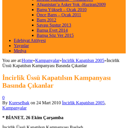
Afganistan’a Asker Yok -Haziran2009
Barışı Yükselt – Ocak 2010
Önce Barış – Ocak 2011
Barış 2012
Savaşı Sustur 2013
Barışa Evet 2014
Barışa Söz Ver 2015
Edebiyat Atölyesi
Yayınlar
Medya
You are at:
Home
»
Kampanyalar
»
İncirlik Kapatılsın 2005
»
İncirlik
Üssü Kapatılsın Kampanyası Basında Çıkanlar
İncirlik Üssü Kapatılsın Kampanyası
Basında Çıkanlar
0
By
Kureselbak
on
24 Mart 2010
İncirlik Kapatılsın 2005
,
Kampanyalar
* BİANET, 26 Ekim Çarşamba
İncirlik Üssü Kapatılsın Kampanyası Başladı