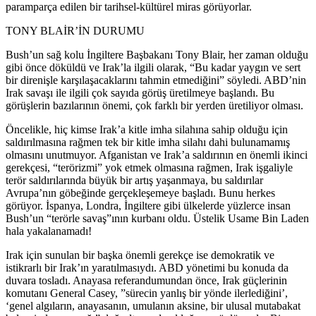
paramparça edilen bir tarihsel-kültürel miras görüyorlar.
TONY BLAİR’İN DURUMU
Bush’un sağ kolu İngiltere Başbakanı Tony Blair, her zaman olduğu
gibi önce döküldü ve Irak’la ilgili olarak, “Bu kadar yaygın ve sert
bir direnişle karşılaşacaklarını tahmin etmediğini” söyledi. ABD’nin
Irak savaşı ile ilgili çok sayıda görüş üretilmeye başlandı. Bu
görüşlerin bazılarının önemi, çok farklı bir yerden üretiliyor olması.
Öncelikle, hiç kimse Irak’a kitle imha silahına sahip olduğu için
saldırılmasına rağmen tek bir kitle imha silahı dahi bulunamamış
olmasını unutmuyor. Afganistan ve Irak’a saldırının en önemli ikinci
gerekçesi, “terörizmi” yok etmek olmasına rağmen, Irak işgaliyle
terör saldırılarında büyük bir artış yaşanmaya, bu saldırılar
Avrupa’nın göbeğinde gerçekleşemeye başladı. Bunu herkes
görüyor. İspanya, Londra, İngiltere gibi ülkelerde yüzlerce insan
Bush’un “terörle savaş”ının kurbanı oldu. Üstelik Usame Bin Laden
hala yakalanamadı!
Irak için sunulan bir başka önemli gerekçe ise demokratik ve
istikrarlı bir Irak’ın yaratılmasıydı. ABD yönetimi bu konuda da
duvara tosladı. Anayasa referandumundan önce, Irak güçlerinin
komutanı General Casey, ”sürecin yanlış bir yönde ilerlediğini’,
‘genel algıların, anayasanın, umulanın aksine, bir ulusal mutabakat