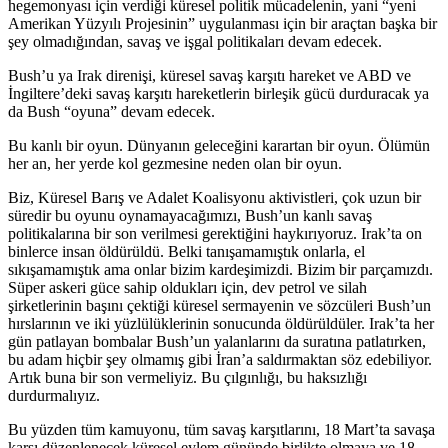
hegemonyası için verdiği küresel politik mücadelenin, yani “yeni
Amerikan Yüzyılı Projesinin” uygulanması için bir araçtan başka bir
şey olmadığından, savaş ve işgal politikaları devam edecek.
Bush’u ya Irak direnişi, küresel savaş karşıtı hareket ve ABD ve
İngiltere’deki savaş karşıtı hareketlerin birleşik gücü durduracak ya
da Bush “oyuna” devam edecek.
Bu kanlı bir oyun. Dünyanın geleceğini karartan bir oyun. Ölümün
her an, her yerde kol gezmesine neden olan bir oyun.
Biz, Küresel Barış ve Adalet Koalisyonu aktivistleri, çok uzun bir
süredir bu oyunu oynamayacağımızı, Bush’un kanlı savaş
politikalarına bir son verilmesi gerektiğini haykırıyoruz. Irak’ta on
binlerce insan öldürüldü. Belki tanışamamıştık onlarla, el
sıkışamamıştık ama onlar bizim kardeşimizdi. Bizim bir parçamızdı.
Süper askeri güce sahip oldukları için, dev petrol ve silah
şirketlerinin başını çektiği küresel sermayenin ve sözcüleri Bush’un
hırslarının ve iki yüzlülüklerinin sonucunda öldürüldüler. Irak’ta her
gün patlayan bombalar Bush’un yalanlarını da suratına patlatırken,
bu adam hiçbir şey olmamış gibi İran’a saldırmaktan söz edebiliyor.
Artık buna bir son vermeliyiz. Bu çılgınlığı, bu haksızlığı
durdurmalıyız.
Bu yüzden tüm kamuyonu, tüm savaş karşıtlarını, 18 Mart’ta savaşa
karşı düzenlenecek küresel eylem gününde birlikte olmaya ve 18