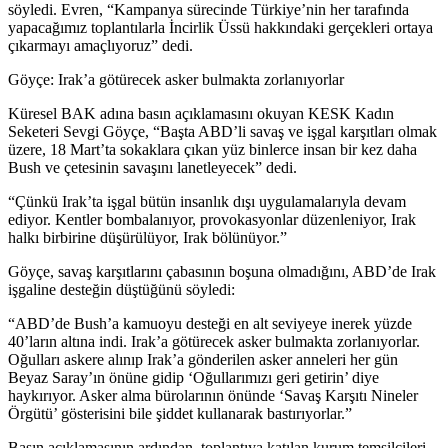
söyledi. Evren, “Kampanya sürecinde Türkiye’nin her tarafında
yapacağımız toplantılarla İncirlik Üssü hakkındaki gerçekleri ortaya
çıkarmayı amaçlıyoruz” dedi.
Göyçe: Irak’a götürecek asker bulmakta zorlanıyorlar
Küresel BAK adına basın açıklamasını okuyan KESK Kadın
Seketeri Sevgi Göyçe, “Başta ABD’li savaş ve işgal karşıtları olmak
üzere, 18 Mart’ta sokaklara çıkan yüz binlerce insan bir kez daha
Bush ve çetesinin savaşını lanetleyecek” dedi.
“Çünkü Irak’ta işgal bütün insanlık dışı uygulamalarıyla devam
ediyor. Kentler bombalanıyor, provokasyonlar düzenleniyor, Irak
halkı birbirine düşürülüyor, Irak bölünüyor.”
Göyçe, savaş karşıtlarını çabasının boşuna olmadığını, ABD’de Irak
işgaline desteğin düştüğünü söyledi:
“ABD’de Bush’a kamuoyu desteği en alt seviyeye inerek yüzde
40’ların altına indi. Irak’a götürecek asker bulmakta zorlanıyorlar.
Oğulları askere alınıp Irak’a gönderilen asker anneleri her gün
Beyaz Saray’ın önüne gidip ‘Oğullarımızı geri getirin’ diye
haykırıyor. Asker alma bürolarının önünde ‘Savaş Karşıtı Nineler
Örgütü’ gösterisini bile şiddet kullanarak bastırıyorlar.”
Basın açıklamasının ardından, toplantıya katılan kurum temsilcileri