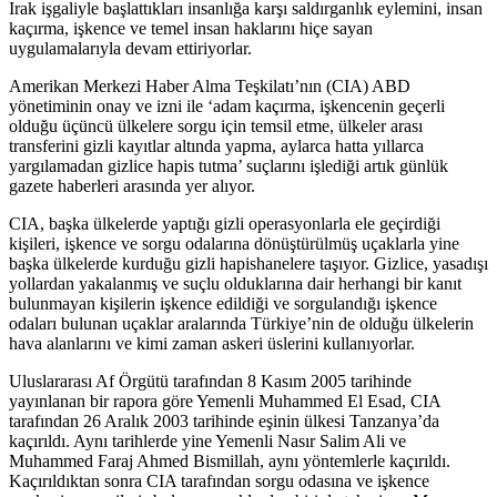
Irak işgaliyle başlattıkları insanlığa karşı saldırganlık eylemini, insan
kaçırma, işkence ve temel insan haklarını hiçe sayan
uygulamalarıyla devam ettiriyorlar.
Amerikan Merkezi Haber Alma Teşkilatı’nın (CIA) ABD
yönetiminin onay ve izni ile ‘adam kaçırma, işkencenin geçerli
olduğu üçüncü ülkelere sorgu için temsil etme, ülkeler arası
transferini gizli kayıtlar altında yapma, aylarca hatta yıllarca
yargılamadan gizlice hapis tutma’ suçlarını işlediği artık günlük
gazete haberleri arasında yer alıyor.
CIA, başka ülkelerde yaptığı gizli operasyonlarla ele geçirdiği
kişileri, işkence ve sorgu odalarına dönüştürülmüş uçaklarla yine
başka ülkelerde kurduğu gizli hapishanelere taşıyor. Gizlice, yasadışı
yollardan yakalanmış ve suçlu olduklarına dair herhangi bir kanıt
bulunmayan kişilerin işkence edildiği ve sorgulandığı işkence
odaları bulunan uçaklar aralarında Türkiye’nin de olduğu ülkelerin
hava alanlarını ve kimi zaman askeri üslerini kullanıyorlar.
Uluslararası Af Örgütü tarafından 8 Kasım 2005 tarihinde
yayınlanan bir rapora göre Yemenli Muhammed El Esad, CIA
tarafından 26 Aralık 2003 tarihinde eşinin ülkesi Tanzanya’da
kaçırıldı. Aynı tarihlerde yine Yemenli Nasır Salim Ali ve
Muhammed Faraj Ahmed Bismillah, aynı yöntemlerle kaçırıldı.
Kaçırıldıktan sonra CIA tarafından sorgu odasına ve işkence