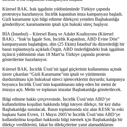
Küresel BAK, Irak işgalinin yıldönümünde Türkiye çapında
protestoya hazırlanıyor. İncirlik kapatılsın imza kampanyası başladı.
Gizli kararname için bilgi edinme dilekçesi yeniden Başbakanlığa
gönderiliyor; kararnamenin iptali için hukuki süreç başlıyor.
BİA (İstanbul) – Küresel Barış ve Adalet Koalisyonu (Küresel
BAK) , “Irak’ta İşgale Son, İncirlik Kapatılsın, ABD Evine Dön”
kampanyasını başlattığını, dün (25 Ekim) İstanbul’da düzenlediği bir
basın toplantısıyla açıkladı.
Örgüt, ABD önderliğindeki Irak işgalinin
üçüncü yıldönümü olan 18 Mart’ta Türkiye çapında protesto
gösterilerine hazırlanıyor.
Küresel BAK, İncirlik Üssü’nü işgal güçlerinin kullanımına açmak
üzere çıkarılan “Gizli Kararname”nin iptali ve yürütmenin
durdurulması için hukuksal süreci işleteceklerini duyurdu; kampanya
boyunca İncirlik Üssü’nün kapatılmasını talep eden bir metni de
imzaya açtı. Metin ve toplanan imzalar Başbakanlığa gönderilecek.
Bilgi edinme hakkı çerçevesinde, İncirlik Üssü’nün ABD’ye
kullandırılma koşulları hakkında bilgi isteyen dilekçe, bir kez daha
Başbakanlığa sunulacak. Basın toplantısında söz alan KESK’in eski
başkanı Sami Evren, 11 Mayıs 2005’te İncirlik Üssü’nün ABD’ye
kullandırılma koşulları hakkında bilgi istemek için Başbakanlığa bir
dilekçe verdiklerini, fakat bu dilekçelerine yanıt alamadıklarını