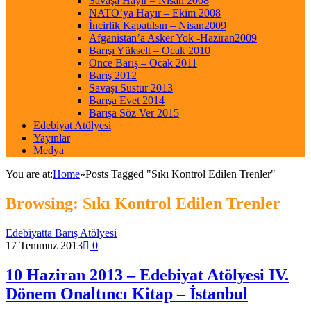
Savaşa Hayır – Nisan 2008
NATO’ya Hayır – Ekim 2008
İncirlik Kapatılsın – Nisan2009
Afganistan’a Asker Yok -Haziran2009
Barışı Yükselt – Ocak 2010
Önce Barış – Ocak 2011
Barış 2012
Savaşı Sustur 2013
Barışa Evet 2014
Barışa Söz Ver 2015
Edebiyat Atölyesi
Yayınlar
Medya
You are at:
Home
»
Posts Tagged "Sıkı Kontrol Edilen Trenler"
Browsing:
Sıkı Kontrol Edilen Trenler
Edebiyatta Barış Atölyesi
17 Temmuz 2013
0
10 Haziran 2013 – Edebiyat Atölyesi IV.
Dönem Onaltıncı Kitap – İstanbul