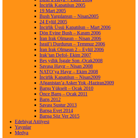
İncirlik Kapatılsın 2005
19 Mart 2005
Bush Yargılansın – Nisan2005
24 Eylül 2005
İncirlik Üssü Kapatılsın – Mart 2006
Dön Evine Bush – Kasım 2006
İran Irak Olmasın – Nisan 2006
İsrail’i Durdurun – Temmuz 2006
İran Irak Olmasın 2 – Eylül 2006
Irak’tan Defol- Ekim 2007
Beş yıllık İşgale Son -Ocak2008
Savaşa Hayır – Nisan 2008
NATO’ya Hayır – Ekim 2008
İncirlik Kapatılsın – Nisan2009
Afganistan’a Asker Yok -Haziran2009
Barışı Yükselt – Ocak 2010
Önce Barış – Ocak 2011
Barış 2012
Savaşı Sustur 2013
Barışa Evet 2014
Barışa Söz Ver 2015
Edebiyat Atölyesi
Yayınlar
Medya