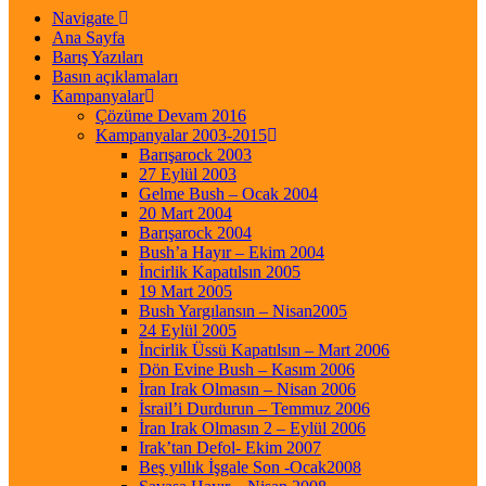
Navigate
Ana Sayfa
Barış Yazıları
Basın açıklamaları
Kampanyalar
Çözüme Devam 2016
Kampanyalar 2003-2015
Barışarock 2003
27 Eylül 2003
Gelme Bush – Ocak 2004
20 Mart 2004
Barışarock 2004
Bush’a Hayır – Ekim 2004
İncirlik Kapatılsın 2005
19 Mart 2005
Bush Yargılansın – Nisan2005
24 Eylül 2005
İncirlik Üssü Kapatılsın – Mart 2006
Dön Evine Bush – Kasım 2006
İran Irak Olmasın – Nisan 2006
İsrail’i Durdurun – Temmuz 2006
İran Irak Olmasın 2 – Eylül 2006
Irak’tan Defol- Ekim 2007
Beş yıllık İşgale Son -Ocak2008