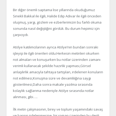
Bir diğer önemli saptama lise yıllarında okuduğumuz
Sinekli Bakkal ile ilgili, Halide Edip Adıvar ile ilgili önceden
oluşmuş, yargı, gözlem ve ezberlerimizin bu farklı okuma
sonunda nasıl değiştiğini gördük. Bu durum hepimiz için
çarpıcıydı.
Atölye katılımcılarının ayrıca Atölye’nin bundan sonraki
işleyişi ile ilgili önerileri oldu:Herkesin metinleri okurken
not almaları ve konuşurken bu notlar üzerinden zamanı
verimli kullanacak şekilde hazırlık yapması,Görsel
anlaşılırlık amacıyla tahtaya tartışılan, irdelenen konuların
not edilmesi,Konuşma süre ve devamlılığına saygı
gösterilmesi,Daha sonra makale yazılma sırasında
kolaylık sağlanma nedeniyle Atölye sırasında notlar
alınması, gibi…..
İlk metin çalışmasının, birey ve toplum yaşamındaki savaş
ve barışın irdelenmesine, bir roman üzerinden bu denli