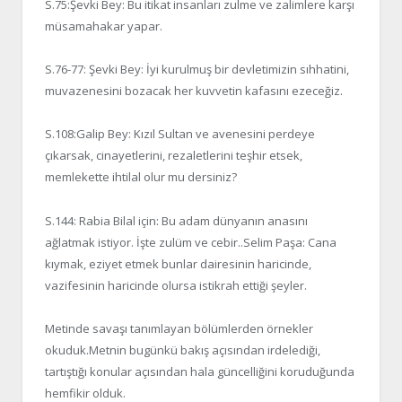
S.75:Şevki Bey: Bu itikat insanları zulme ve zalimlere karşı
müsamahakar yapar.
S.76-77: Şevki Bey: İyi kurulmuş bir devletimizin sıhhatini,
muvazenesini bozacak her kuvvetin kafasını ezeceğiz.
S.108:Galip Bey: Kızıl Sultan ve avenesini perdeye
çıkarsak, cinayetlerini, rezaletlerini teşhir etsek,
memlekette ihtilal olur mu dersiniz?
S.144: Rabia Bilal için: Bu adam dünyanın anasını
ağlatmak istiyor. İşte zulüm ve cebir..Selim Paşa: Cana
kıymak, eziyet etmek bunlar dairesinin haricinde,
vazifesinin haricinde olursa istikrah ettiği şeyler.
Metinde savaşı tanımlayan bölümlerden örnekler
okuduk.Metnin bugünkü bakış açısından irdelediği,
tartıştığı konular açısından hala güncelliğini koruduğunda
hemfikir olduk.