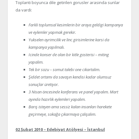
Toplanti boyunca dile getirilen gorusler arasinda sunlar
da vardi:
Farkli toplumsal kesimlerin bir araya geldigi kampanya
ve eylemler yapmak gerekir.
Yukselen ayrimcilik ve linc girisimlerine karsi da
kampanya yapilmalı.
Icinde konser de olan bir kitle gosterisi – miting
yapalim.
Tek bir sozu – somut talebi one cikartalim.
Şiddet ortamı da savaşın kendisi kadar olumsuz
sonuçlar üretiyor.
3 Nisan öncesinde konferans ve panel yapalım. Mart
ayında hazırlık eylemleri yapalım.
Barış isteyen ama sessiz kalan insanları harekete
geçirmeye, sokağa çıkarmaya çalışalım.
02 Şubat 2010 – Edebiyat Atölyesi – İstanbul