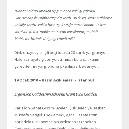
“Babam öldürülmeden üç gün önce Valiliği çağrıldı.
Görüşmede iki istihbaratçı da vardı. Bu iki kişi kim? Mahkeme
Valiliğe sordu, Valilik bir buçuk sayfa masal anlattı. Tekrar
sorulsun dedik, mahkeme ‘cevap karşılanmıştır’ dedi.
Mahkeme bizimle dalga geçmedi mi?
”
Dink cinayetiyle ilgili beşi tutuklu 20 sanık yargılanıyor.
Halen cinayete giden yolda ihmali bulunan kamu
görevlilerinin yargı önüne çıkarılması bekleniyor.
19 Ocak 2010 – Basın Açıklaması – İstanbul
Ergenekon Caddesi’nin Adı Artık Hrant Dink Caddesi
Barış İçin Sanat Girişimi üyeleri, Şişli Belediye Başkanı
Mustafa Sarıgül’ü beklemedi, Agos Gazetesi’nin
önündeki Dink anmasının ardından Ergenekon
Caddesi’nin adını “Hrant Dink” olarak değiştirdiler.