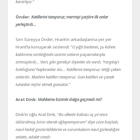
kararlıyız.”
Önder:
Katillerini tanıyoruz; mermiyi şarjöre ilk onlar
yerleştirdi…
Sırrı Süreyya Önder, Hrant’ın arkadaşlarına yer yer
Hrant’la konuşarak seslendi: “
O yiğit bedenin, şu köhne
kaldırıma serildiğinde üzerini onların paçavralarıyla
örtmüşlerdi… ‘ders gibi gerekçe’ diyenler de vardı. ‘Yargıtay’ı
böldüğünü’ haykıranlar da…. Katillerini tanıyoruz: tetiği çeken
onlardır. Madem katilleri tanıyoruz. Gün katilleri ve çanak
tutanları teşhir etmek günüdür.
”
Arat Dink:
Mahkeme bizimle dalga geçmedi mi?
Dink’in oğlu Arat Dink, “
Bu ülkede babası üç yıl önce
öldürülmüş birisi olarak ağlayamıyorum” diye söze başladı,
nasıl hedef gösterildiklerini ve sorumluların nasıl gizlendiğini
anlattı, adalet istedi: