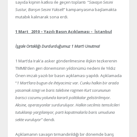
sayıda kişinin katkısı ile geçen toplantı “
Savaşın Sesini
Sustur, Barışın Sesini Yükselt
” kampanyasına başlamakta
mutabık kalınarak sona erdi.
1 Mart 2010 – Yazılı Basın Açıklaması – İstanbul
İşgale Ortaklığı Durdurduğumuz 1 Mart’ı Unutma!
1 Mart’da Irak’a asker gönderilmesine ilişkin tezkerenin
TMMB’den geri dönemsinin yıldönümü nedeni ile Yıldız
Önen imzalı yazılı bir basın açıklaması yapıldı. Açıklamada
“
1 Mart’lara bugun de ihtiyacimiz var. Cunku halkin bir arada
yasamak istegi ve baris talebine ragmen Kurt sorununun
barisci cozumu yolunda kararli politikalar gelistirilmiyor.
Aksine, operasyonlar surduruluyor. Halkin secilmis temsilcileri
tutuklanip yargilaniyor, parti kapatmalarla baris umuduna
sekte vuruluyor”
dendi.
Açıklamanın savaşın tırmandırıldığı bir dönemde barış