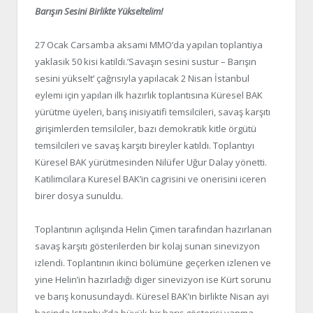
Barışın Sesini Birlikte Yükseltelim!
27 Ocak Carsamba aksami MMO’da yapılan toplantiya
yaklasik 50 kisi katildi.’Savaşın sesini sustur – Barışın
sesini yükselt’ çağrısıyla yapılacak 2 Nisan İstanbul
eylemi için yapılan ilk hazırlık toplantısına Küresel BAK
yürütme üyeleri, barış inisiyatifi temsilcileri, savaş karşıtı
girişimlerden temsilciler, bazı demokratik kitle örgütü
temsilcileri ve savaş karşıtı bireyler katıldı. Toplantıyı
Küresel BAK yürütmesinden Nilüfer Uğur Dalay yönetti.
Katilimcilara Kuresel BAK’in cagrisini ve onerisini iceren
birer dosya sunuldu.
Toplantının açılışında Helin Çimen tarafından hazırlanan
savaş karşıtı gösterilerden bir kolaj sunan sinevizyon
izlendi. Toplantının ikinci bölümüne geçerken izlenen ve
yine Helin’in hazırladığı diger sinevizyon ise Kürt sorunu
ve barış konusundaydı. Küresel BAK’ın birlikte Nisan ayi