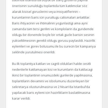
basinda Istanbul’da büyük bir barış gösterisi yapma
önerisinin sunulduğu toplantıda tüm katılımcılar söz
alarak kisisel goruslerini veya inisiyatiflerinin –
kurumlarinin baris icin yuruttugu calismalari anlattilar.
Baris ihtiyacinin ve ihtimalinin yogunlastigi ama ayni
zamanda tam tersi gerilim ve komplolarin da gundemde
oldugu bir donemde boyle bir ortak gucle barisin sesinin
yukseltilmesinin gerekli oldugu gorusu paylasildi. Hazirlik
eylemleri ve gorev bolusumu ile bu surecin bir kampanya
seklinde yurutulmesi onerildi.
Bu ilk toplantiya katilan ve cagrili olduklari halde cesitli
nedenlerle katilamayan kisi ve kurumlarin da katilacagi
ikinci bir toplantinin onumuzdeki gunlerde yapilmasina,
toplantilarin devamini ve isbolumunu duzenleyen bir
sekretarya olusturulmasina ve 2 Nisan’da Istanbul’da
yapilacak baris eylemi icin hazirliklarin baslatilmasina
karar verildi.