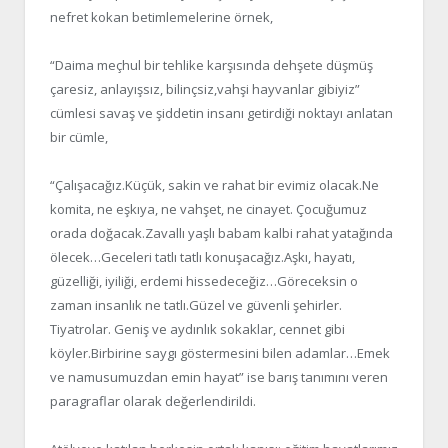
nefret kokan betimlemelerine örnek,
“Daima meçhul bir tehlike karşısında dehşete düşmüş
çaresiz, anlayışsız, bilinçsiz,vahşi hayvanlar gibiyiz”
cümlesi savaş ve şiddetin insanı getirdiği noktayı anlatan
bir cümle,
“Çalışacağız.Küçük, sakin ve rahat bir evimiz olacak.Ne
komita, ne eşkıya, ne vahşet, ne cinayet. Çocuğumuz
orada doğacak.Zavallı yaşlı babam kalbi rahat yatağında
ölecek…Geceleri tatlı tatlı konuşacağız.Aşkı, hayatı,
güzelliği, iyiliği, erdemi hissedeceğiz…Göreceksin o
zaman insanlık ne tatlı.Güzel ve güvenli şehirler.
Tiyatrolar. Geniş ve aydınlık sokaklar, cennet gibi
köyler.Birbirine saygı göstermesini bilen adamlar…Emek
ve namusumuzdan emin hayat” ise barış tanımını veren
paragraflar olarak değerlendirildi.