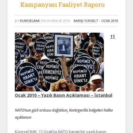
Kampanyası Faaliyet Raporu
BY
KURESELBAK
ON
24 ARALIK 2010
BARIŞI YÜKSELT - OCAK 2010
11
Ocak 2010 – Yazılı Basın Açıklaması – İstanbul
NATO’nun gizli ordusu dağıtılsın, Kontrgerilla belgeleri halka
açıklansın
Küresel BAK, 11 Ocak’ta NATO karşıtı bir yazılı basın