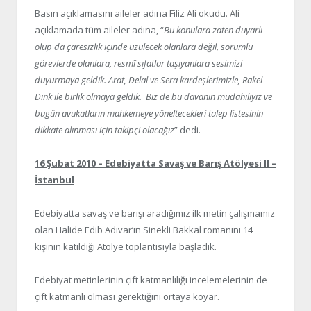
Basın açıklamasını aileler adına Filiz Ali okudu. Ali
açıklamada tüm aileler adına, “
Bu konulara zaten duyarlı
olup da çaresizlik içinde üzülecek olanlara değil, sorumlu
görevlerde olanlara, resmî sıfatlar taşıyanlara sesimizi
duyurmaya geldik. Arat, Delal ve Sera kardeşlerimizle, Rakel
Dink ile birlik olmaya geldik. Biz de bu davanın müdahiliyiz ve
bugün avukatların mahkemeye yöneltecekleri talep listesinin
dikkate alınması için takipçi olacağız
” dedi.
16 Şubat 2010 – Edebiyatta Savaş ve Barış Atölyesi II –
İstanbul
Edebiyatta savaş ve barışı aradığımız ilk metin çalışmamız
olan Halide Edib Adıvar’ın Sinekli Bakkal romanını 14
kişinin katıldığı Atölye toplantısıyla başladık.
Edebiyat metinlerinin çift katmanlılığı incelemelerinin de
çift katmanlı olması gerektiğini ortaya koyar.