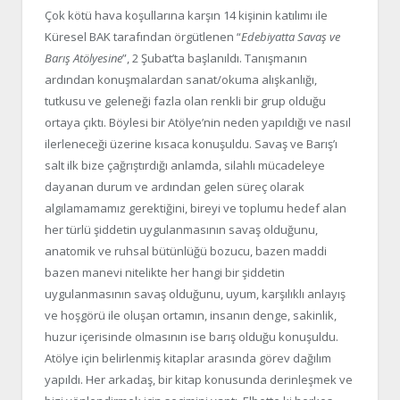
Çok kötü hava koşullarına karşın 14 kişinin katılımı ile
Küresel BAK tarafından örgütlenen “
Edebiyatta Savaş ve
Barış Atölyesine
”, 2 Şubat’ta başlanıldı. Tanışmanın
ardından konuşmalardan sanat/okuma alışkanlığı,
tutkusu ve geleneği fazla olan renkli bir grup olduğu
ortaya çıktı. Böylesi bir Atölye’nin neden yapıldığı ve nasıl
ilerleneceği üzerine kısaca konuşuldu. Savaş ve Barış’ı
salt ilk bize çağrıştırdığı anlamda, silahlı mücadeleye
dayanan durum ve ardından gelen süreç olarak
algılamamamız gerektiğini, bireyi ve toplumu hedef alan
her türlü şiddetin uygulanmasının savaş olduğunu,
anatomik ve ruhsal bütünlüğü bozucu, bazen maddi
bazen manevi nitelikte her hangi bir şiddetin
uygulanmasının savaş olduğunu, uyum, karşılıklı anlayış
ve hoşgörü ile oluşan ortamın, insanın denge, sakinlik,
huzur içerisinde olmasının ise barış olduğu konuşuldu.
Atölye için belirlenmiş kitaplar arasında görev dağılım
yapıldı. Her arkadaş, bir kitap konusunda derinleşmek ve