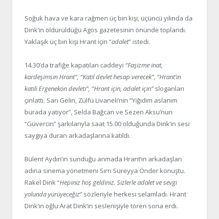
Soğuk hava ve kara rağmen üç bin kişi, üçüncü yılında da
Dink’in öldürüldüğü Agos gazetesinin önünde toplandı.
Yaklaşık üç bin kişi Hrant için “
adalet
” istedi.
14.30’da trafiğe kapatılan caddeyi
“Faşizme inat,
kardeşimsin Hrant”, “Katil devlet hesap verecek”, “Hrant’ın
katili Ergenekon devleti”, “Hrant için, adalet için”
sloganları
çınlattı. Sarı Gelin, Zülfü Livaneli’nin “Yiğidim aslanım
burada yatıyor”, Selda Bağcan ve Sezen Aksu’nun
“Güvercin” şarkılarıyla saat 15.00 olduğunda Dink’in sesi
saygıya duran arkadaşlarına katıldı.
Bülent Aydın’ın sunduğu anmada Hrant’ın arkadaşları
adına sinema yönetmeni Sırrı Süreyya Önder konuştu.
Rakel Dink “
Hepiniz hoş geldiniz. Sizlerle adalet ve sevgi
yolunda yürüyeceğiz
” sözleriyle herkesi selamladı. Hrant
Dink’in oğlu Arat Dink’in seslenişiyle tören sona erdi.