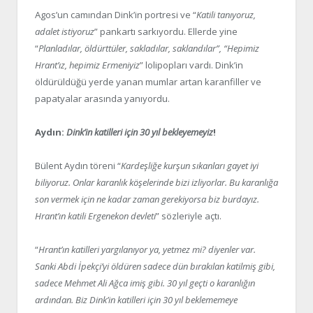
Agos’un camından Dink’in portresi ve “
Katili tanıyoruz,
adalet istiyoruz
” pankartı sarkıyordu. Ellerde yine
“
Planladılar, öldürttüler, sakladılar, saklandılar”, “Hepimiz
Hrant’ız, hepimiz Ermeniyiz
” lolipopları vardı. Dink’in
öldürüldüğü yerde yanan mumlar artan karanfiller ve
papatyalar arasında yanıyordu.
Aydın:
Dink’in katilleri için 30 yıl bekleyemeyiz
!
Bülent Aydın töreni “
Kardeşliğe kurşun sıkanları gayet iyi
biliyoruz. Onlar karanlık köşelerinde bizi izliyorlar. Bu karanlığa
son vermek için ne kadar zaman gerekiyorsa biz burdayız.
Hrant’ın katili Ergenekon devleti
” sözleriyle açtı.
“
Hrant’ın katilleri yargılanıyor ya, yetmez mi? diyenler var.
Sanki Abdi İpekçi’yi öldüren sadece dün bırakılan katilmiş gibi,
sadece Mehmet Ali Ağca imiş gibi. 30 yıl geçti o karanlığın
ardından. Biz Dink’in katilleri için 30 yıl beklememeye