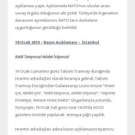
açıklaması yaptı. Açıklamada NATO’nun uluslar arası
savaş örgütü olduğunun altı çizildi. Türkiye’de Ergenekon
davasının ayrıntılarının, NATO tarzı darbelere
uygunluğunun görüldüğü belirtildi.
16 Ocak 2010 – Basın Açıklaması – İstanbul
Katili Tanıyoruz! Adalet İstiyoruz!
16 Ocak Cumartesi günü Taksim Tramvay durağında
Hrant’ın arkadaşları olarak biraraya gelindi. Taksim
Tramvay Durağı’ndan Galatasaray Lisesi önüne “
Hrant
için, Adalet için
“, “
Katili tanıyoruz, adalet istiyoruz
“, “
Hepimiz
Ermeniyiz, hemizin Hrant Dink’iz
” sloganlarıyla yüründü.
Yürüyüşte, 19 Ocak Salı günü saat 14.30’da AGOS
gazetesi önünde yapılacak anmaya çağrı yapıldı.
Hrant’ın arkadaşları adına basın açıklamasını tiyatrocu