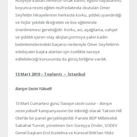
Atölyeye katılan herkesin ortak kanısı; eğitim hayatlarımız
boyunca resmi eğitim müfredatında okutulan Ömer
Seyfettin hikayelerinin herkeste korku, şiddet uyandırdığı
ve hiçbir şekilde ilköğretim ve lise eğitiminde
önerilmemesi gerektiğidir. Korku, acı, aşağılama, vahşet
ve şiddeti içeren olay akışları,pornoya yakın kadın
betimlemelerindeki başarısı nedeniyle Ömer Seyfettin’in
edebiyatın başka alanları için özellikle tavsiye
edilebileceği konusunda da görüş birliğine vardık.
13 Mart 2010 – Toplantı – İstanbul
Barışın Sesini Yükselt!
13 Mart Cumartesi günü
‘Savaşın sesini sustur – Barışın
sesini yükselt’
kampanyasının bir etkinliği olarak Taksim Hill
Otel’de bir panel gerçekleştirildi. Panele BDP Milletvekili
Sabahat Tuncel, yönetmen Sırrı Süreyya Önder, SODEV
Genel başkanı Erol Kızılelma ve Küresel BAK’tan Yıldız