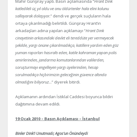
Mahir Günşiray yaptı. Basın açılamasında “
Hrant Dink
katledileli üç yıl oldu ve onu öldürtenler hala elini kolunu
sallayarak dolaşıyor.
” dendi ve gerçek suçluların hala
ortaya çıkarılmadığı belirtildi. Günşiray Hrant’ın
arkadaşları adına yapılan açıklamayı “
Hrant Dink
cinayetinin arkasındaki devlet eli tereddüte yer vermeyecek
şekilde, yargı önüne çıkarılmadıkça, katillere yardım eden göz
yuman raporları hasıraltı eden, katile kahraman yapan polis
amirlerinden, jandarma komutanlarından valilerden,
soruşturmayı engelleyen yargı üyelerinden, hesap
sorulmadıkça hiçbirimizin geleceğinin güvence altında
olmadığını biliyoruz.
..” diyerek bitirdi.
Açıklamanın ardından İstiklal Caddesi boyunca bildiri
dağıtımına devam edildi.
19 Ocak 2010 – Basın Açıklaması – İstanbul
Binler Dink’i Unutmadı; Agos’un Önündeydi