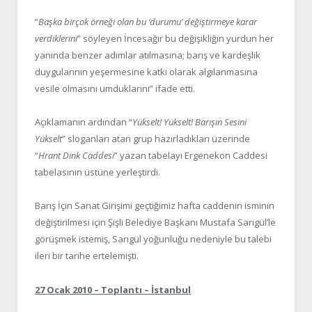
“
Başka birçok örneği olan bu ‘durumu’ değiştirmeye karar
verdiklerini
” söyleyen İncesağır bu değişikliğin yurdun her
yanında benzer adımlar atılmasına; barış ve kardeşlik
duygularının yeşermesine katkı olarak algılanmasına
vesile olmasını umduklarını” ifade etti.
Açıklamanın ardından “
Yükselt! Yükselt! Barışın Sesini
Yükselt
” sloganları atan grup hazırladıkları üzerinde
“
Hrant Dink Caddesi
” yazan tabelayı Ergenekon Caddesi
tabelasının üstüne yerleştirdi.
Barış İçin Sanat Girişimi geçtiğimiz hafta caddenin isminin
değiştirilmesi için Şişli Belediye Başkanı Mustafa Sarıgül’le
görüşmek istemiş, Sarıgül yoğunluğu nedeniyle bu talebi
ileri bir tarihe ertelemişti.
27 Ocak 2010 – Toplantı – İstanbul