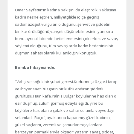
Ömer Seyfettin’in kadına bakışını da eleştirdik. Yaklaşımı
kadını nesneleştiren, milliyetçilikle iç içe geçmiş
sadomazoşist vurguları olduğunu, şehvet ve şiddetin
birlikte örüldüğünü,vahşeti düşünebilmesinin yanı sıra
bunu ayrıntılı biçimde betimlenmesini çok erkek ve savaş
söylemi olduğunu, tüm savaşlarda kadın bedeninin bir
düşman sahası olarak kullanıldığını konuştuk.
Bomba hikayesinde;
“Vahşi ve soğuk bir şubat gecesi.Kudurmuş rüzgar.Harap
ve ihtiyar saat.Rüzgarın bir küfrü andıran şiddetli
gürültüsü.Hain kafa.Yalnız Bulgar köylülerine has olan o
esir düşmüş, zulüm görmüş edayla eğildi, yine bu
köylülere has olan o çolak ve sahte selamla voyvodayı
selamladı. Raçof, ayaklarına kapanmış güzel kadının,
güzel saçlarını, veremli ve çamurlanmış yılanlara
benzeyen parmaklarıyla okşadı” yazarın savaş, şiddet,