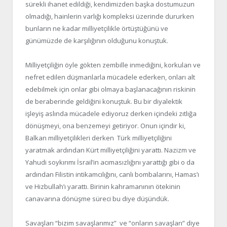
sürekli ihanet edildiği, kendimizden başka dostumuzun
olmadığı, hainlerin varlığı kompleksi üzerinde dururken
bunların ne kadar milliyetçilikle örtüştüğünü ve
günümüzde de karşılığının olduğunu konuştuk.
Milliyetçiliğin öyle gökten zembille inmediğini, korkulan ve
nefret edilen düşmanlarla mücadele ederken, onları alt
edebilmek için onlar gibi olmaya başlanacağının riskinin
de beraberinde geldiğini konuştuk. Bu bir diyalektik
işleyiş aslında mücadele ediyoruz derken içindeki zıtlığa
dönüşmeyi, ona benzemeyi getiriyor. Onun içindir ki,
Balkan milliyetçilikleri derken Türk milliyetçiliğini
yaratmak ardından Kürt milliyetçiliğini yarattı. Nazizm ve
Yahudi soykırımı İsrail’in acımasızlığını yarattığı gibi o da
ardından Filistin intikamcılığını, canlı bombalarını, Hamas’ı
ve Hizbullah’ı yarattı. Birinin kahramanının ötekinin
canavarına dönüşme süreci bu diye düşündük.
Savaşları “bizim savaşlarımız” ve “onların savaşları” diye