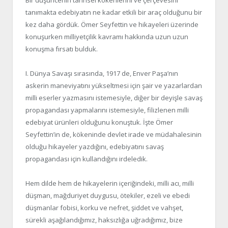
tanımakta edebiyatın ne kadar etkili bir araç olduğunu bir
kez daha gördük. Ömer Seyfettin ve hikayeleri üzerinde
konuşurken milliyetçilik kavramı hakkında uzun uzun
konuşma fırsatı bulduk.
I. Dünya Savaşı sırasında, 1917 de, Enver Paşa’nın
askerin maneviyatını yükseltmesi için şair ve yazarlardan
milli eserler yazmasını istemesiyle, diğer bir deyişle savaş
propagandası yapmalarını istemesiyle, filizlenen milli
edebiyat ürünleri olduğunu konuştuk. İşte Ömer
Seyfettin’in de, kökeninde devlet irade ve müdahalesinin
olduğu hikayeler yazdığını, edebiyatını savaş
propagandası için kullandığını irdeledik.
Hem dilde hem de hikayelerin içeriğindeki, milli acı, milli
düşman, mağduriyet duygusu, ötekiler, ezeli ve ebedi
düşmanlar fobisi, korku ve nefret, şiddet ve vahşet,
sürekli aşağılandığımız, haksızlığa uğradığımız, bize