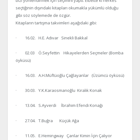
bizi yönlendirmek için seçimini yaptı. Elbette ki herkes
seçtiğinin dışındaki kitapları okumakla yükümlü olduğu
gibi söz söylemede de özgür.
Kitapların tartışma takvimleri aşağıdaki gibi:
· 16.02. H.E. Adıvar Sinekli Bakkal
· 02.03 Ö.Seyfettin Hikayelerden Seçmeler (Bomba
öyküsü)
· 16.03. A.H.Müftüoğlu Çağlayanlar (Üzümcü öyküsü)
· 30.03. Y.K.Karaosmanoğlu Kiralık Konak
· 13.04. S.Ayverdi İbrahim Efendi Konağı
· 27.04. T.Buğra Küçük Ağa
· 11.05. E.Hemingway Çanlar Kimin İçin Çalıyor