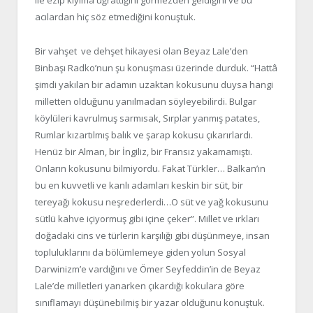
ile ezip kıyıma uğrattığını görmezden geldiğini ve bu
acılardan hiç söz etmediğini konuştuk.
Bir vahşet ve dehşet hikayesi olan Beyaz Lale’den
Binbaşı Radko’nun şu konuşması üzerinde durduk. “Hattâ
şimdi yakılan bir adamın uzaktan kokusunu duysa hangi
milletten olduğunu yanılmadan söyleyebilirdi. Bulgar
köylüleri kavrulmuş sarmısak, Sırplar yanmış patates,
Rumlar kızartılmış balık ve şarap kokusu çıkarırlardı.
Henüz bir Alman, bir İngiliz, bir Fransız yakamamıştı.
Onların kokusunu bilmiyordu. Fakat Türkler… Balkan’ın
bu en kuvvetli ve kanlı adamları keskin bir süt, bir
tereyağı kokusu neşrederlerdi…O süt ve yağ kokusunu
sütlü kahve içiyormuş gibi içine çeker”. Millet ve ırkları
doğadaki cins ve türlerin karşılığı gibi düşünmeye, insan
topluluklarını da bölümlemeye giden yolun Sosyal
Darwinizm’e vardığını ve Ömer Seyfeddin’in de Beyaz
Lale’de milletleri yanarken çıkardığı kokulara göre
sınıflamayı düşünebilmiş bir yazar olduğunu konuştuk.