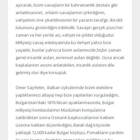
ayırarak, bizim savaşların bir kahramanlık destanı gibi
anlatılmasının, onların savaşlarının çirkinliğinin,
vahşetinin öne çıkartılmasının bir yazarın tarafgir, ikircikli
tutumunu gösterdiğini irdeledik. Savaşın gerçek yüzü her
zaman ve her yerde acı, vahşet ve şiddet olduğudur.
Milliyetçi savaş edebiyatında bu dehşet yalnız bize
yaşatılır, bunlar yalnızca bizim acılarımızdır,hiçbir zaman
genel insanlık acıları, evrensel acıları değildir. Oysa ancak
başkalarının acısını anlatabilen, insanlık acılarını dile
getirmiş olur diye konuştuk.
Ömer Sayfettin, Balkan öykülerinde bizim ötekilere
yaptıklarımızı atlayıp hep bize yapılanları vurguladığını,
Bulgaristan’daki 1876 Nisan ayaklanmasında, Bulgar
milliyetçi komitacılarının Müslüman komşularına
saldırdıktan sonra Osmanlı başıbozuklarının katliam
üzerine katliam düzenlediğini, Batak dağ köyünde
yaklaşık 12,000 kadar Bulgar köylüyü, Pomakların yardımı