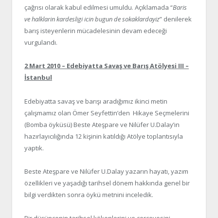
çağrısı olarak kabul edilmesi umuldu. Açıklamada “
Baris
ve halklarin kardesligi icin bugun de sokaklardayiz
” denilerek
barış isteyenlerin mücadelesinin devam edeceği
vurgulandı.
2 Mart 2010 – Edebiyatta Savaş ve Barış Atölyesi III –
İstanbul
Edebiyatta savaş ve barışı aradığımız ikinci metin
çalışmamız olan Ömer Seyfettin’den Hikaye Seçmelerini
(Bomba öyküsü) Beste Ateşpare ve Nilüfer U.Dalay’ın
hazırlayıcılığında 12 kişinin katıldığı Atölye toplantısıyla
yaptık.
Beste Ateşpare ve Nilüfer U.Dalay yazarın hayatı, yazım
özellikleri ve yaşadığı tarihsel dönem hakkında genel bir
bilgi verdikten sonra öykü metnini inceledik.
Bir düşüncenin tarihsel kökenlerini ve çerçevesini