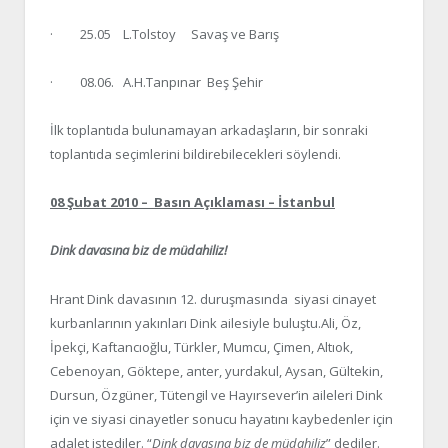
· 25.05 L.Tolstoy Savaş ve Barış
· 08.06. A.H.Tanpınar Beş Şehir
İlk toplantıda bulunamayan arkadaşların, bir sonraki
toplantıda seçimlerini bildirebilecekleri söylendi.
08 Şubat 2010 – Basın Açıklaması – İstanbul
Dink davasına biz de müdahiliz!
Hrant Dink davasının 12. duruşmasında siyasi cinayet
kurbanlarının yakınları Dink ailesiyle buluştu.Ali, Öz,
İpekçi, Kaftancıoğlu, Türkler, Mumcu, Çimen, Altıok,
Cebenoyan, Göktepe, anter, yurdakul, Aysan, Gültekin,
Dursun, Özgüner, Tütengil ve Hayırsever’in aileleri Dink
için ve siyasi cinayetler sonucu hayatını kaybedenler için
adalet istediler. “
Dink davasına biz de müdahiliz
” dediler.