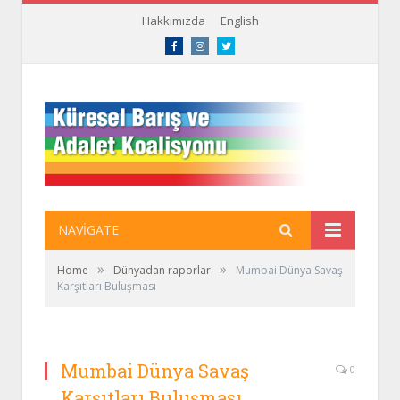
Hakkımızda
English
Facebook
Instagram
Twitter
NAVIGATE
»
»
Home
Dünyadan raporlar
Mumbai Dünya Savaş
Karşıtları Buluşması
Mumbai Dünya Savaş
0
Karşıtları Buluşması