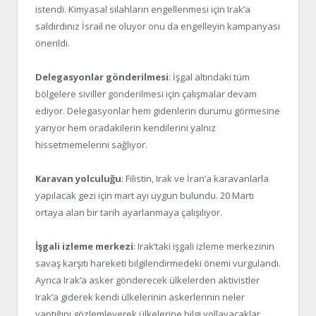
istendi. Kimyasal silahların engellenmesi için Irak’a
saldırdınız İsrail ne oluyor onu da engelleyin kampanyası
önerildi.
Delegasyonlar gönderilmesi
: İşgal altındaki tüm
bölgelere siviller gönderilmesi için çalışmalar devam
ediyor. Delegasyonlar hem gidenlerin durumu görmesine
yarıyor hem oradakilerin kendilerini yalnız
hissetmemelerini sağlıyor.
Karavan yolculuğu
: Filistin, Irak ve İran’a karavanlarla
yapılacak gezi için mart ayı uygun bulundu. 20 Martı
ortaya alan bir tarih ayarlanmaya çalışılıyor.
İşgali izleme merkezi
: Irak’taki işgali izleme merkezinin
savaş karşıtı hareketi bilgilendirmedeki önemi vurgulandı.
Ayrıca Irak’a asker gönderecek ülkelerden aktivistler
Irak’a giderek kendi ülkelerinin askerlerinin neler
yaptığını gözlemleyerek ülkelerine bilgi yollayacaklar.