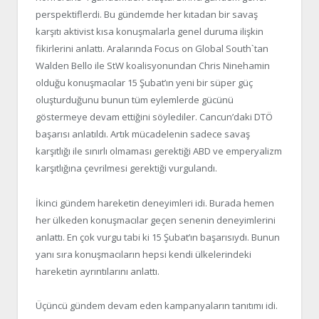
perspektiflerdi. Bu gündemde her kıtadan bir savaş
karşıtı aktivist kısa konuşmalarla genel duruma ilişkin
fikirlerini anlattı. Aralarında Focus on Global South`tan
Walden Bello ile StW koalisyonundan Chris Ninehamin
olduğu konuşmacılar 15 Şubat’ın yeni bir süper güç
oluşturduğunu bunun tüm eylemlerde gücünü
göstermeye devam ettiğini söylediler. Cancun’daki DTÖ
başarısı anlatıldı. Artık mücadelenin sadece savaş
karşıtlığı ile sınırlı olmaması gerektiği ABD ve emperyalizm
karşıtlığına çevrilmesi gerektiği vurgulandı.
İkinci gündem hareketin deneyimleri idi. Burada hemen
her ülkeden konuşmacılar geçen senenin deneyimlerini
anlattı. En çok vurgu tabi ki 15 Şubat’ın başarısıydı. Bunun
yanı sıra konuşmacıların hepsi kendi ülkelerindeki
hareketin ayrıntılarını anlattı.
Üçüncü gündem devam eden kampanyaların tanıtımı idi.