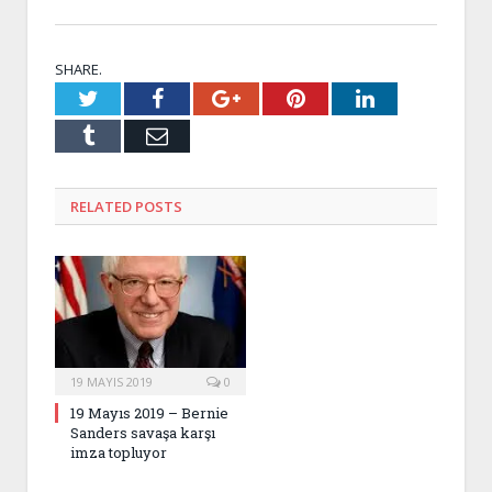
SHARE.
Twitter
Facebook
Google+
Pinterest
LinkedIn
Tumblr
Email
RELATED
POSTS
19 MAYIS 2019
0
19 Mayıs 2019 – Bernie
Sanders savaşa karşı
imza topluyor