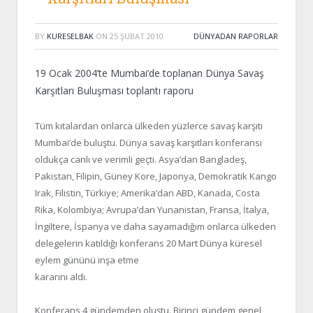
BY
KURESELBAK
ON
25 ŞUBAT 2010
DÜNYADAN RAPORLAR
19 Ocak 2004’te Mumbai’de toplanan Dünya Savaş
Karşıtları Buluşması toplantı raporu
Tüm kıtalardan onlarca ülkeden yüzlerce savaş karşıtı
Mumbai’de buluştu. Dünya savaş karşıtları konferansı
oldukça canlı ve verimli geçti. Asya’dan Bangladeş,
Pakistan, Filipin, Güney Kore, Japonya, Demokratik Kango
Irak, Filistin, Türkiye; Amerika’dan ABD, Kanada, Costa
Rika, Kolombiya; Avrupa’dan Yunanistan, Fransa, İtalya,
İngiltere, İspanya ve daha sayamadığım onlarca ülkeden
delegelerin katıldığı konferans 20 Mart Dünya küresel
eylem gününü inşa etme
kararını aldı.
Konferans 4 gündemden oluştu. Birinci gündem genel