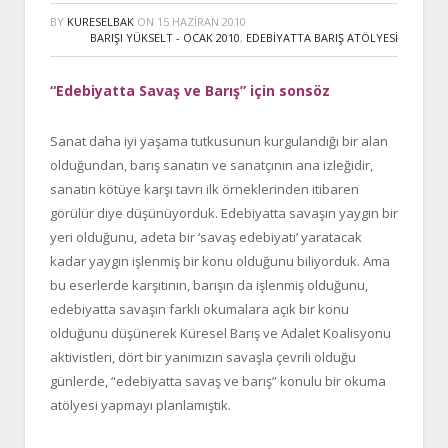
BY
KURESELBAK
ON
15 HAZIRAN 2010
BARIŞI YÜKSELT - OCAK 2010
,
EDEBIYATTA BARIŞ ATÖLYESI
“Edebiyatta Savaş ve Barış” için sonsöz
Sanat daha iyi yaşama tutkusunun kurgulandığı bir alan
olduğundan, barış sanatın ve sanatçının ana izleğidir,
sanatın kötüye karşı tavrı ilk örneklerinden itibaren
görülür diye düşünüyorduk. Edebiyatta savaşın yaygın bir
yeri olduğunu, adeta bir ‘savaş edebiyatı’ yaratacak
kadar yaygın işlenmiş bir konu olduğunu biliyorduk. Ama
bu eserlerde karşıtının, barışın da işlenmiş olduğunu,
edebiyatta savaşın farklı okumalara açık bir konu
olduğunu düşünerek Küresel Barış ve Adalet Koalisyonu
aktivistleri, dört bir yanımızın savaşla çevrili olduğu
günlerde, “edebiyatta savaş ve barış” konulu bir okuma
atölyesi yapmayı planlamıştık.