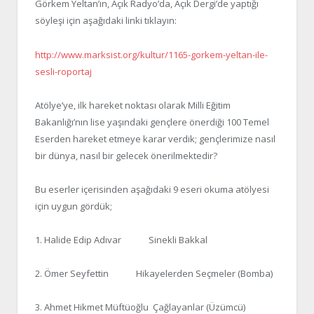
Görkem Yeltan’ın, Açık Radyo’da, Açık Dergi’de yaptığı
söyleşi için aşağıdaki linki tıklayın:
http://www.marksist.org/kultur/1165-gorkem-yeltan-ile-
sesli-roportaj
Atölye’ye, ilk hareket noktası olarak Milli Eğitim
Bakanlığı’nın lise yaşındaki gençlere önerdiği 100 Temel
Eserden hareket etmeye karar verdik; gençlerimize nasıl
bir dünya, nasıl bir gelecek önerilmektedir?
Bu eserler içerisinden aşağıdaki 9 eseri okuma atölyesi
için uygun gördük;
1. Halide Edip Adıvar Sinekli Bakkal
2. Ömer Seyfettin Hikayelerden Seçmeler (Bomba)
3. Ahmet Hikmet Müftüoğlu Çağlayanlar (Üzümcü)