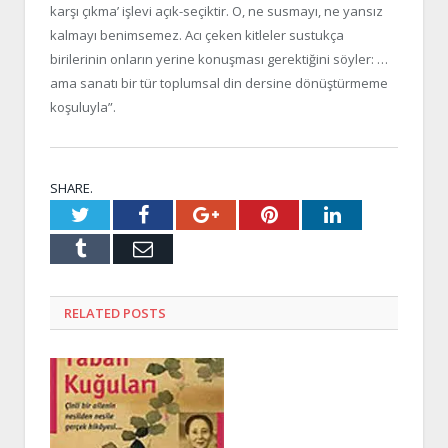
karşı çıkma’ işlevi açık-seçiktir. O, ne susmayı, ne yansız
kalmayı benimsemez. Acı çeken kitleler sustukça
birilerinin onların yerine konuşması gerektiğini söyler: …
ama sanatı bir tür toplumsal din dersine dönüştürmeme
koşuluyla”.
SHARE.
Twitter
Facebook
Google+
Pinterest
LinkedIn
Tumblr
Email
RELATED
POSTS