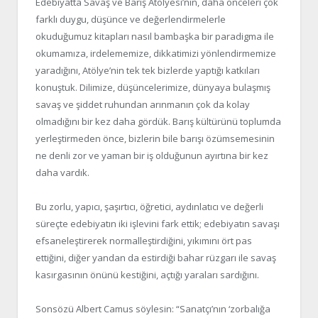
Edebiyatta Savaş ve Barış Atölyesi’nin, daha önceleri çok
farklı duygu, düşünce ve değerlendirmelerle
okuduğumuz kitapları nasıl bambaşka bir paradigma ile
okumamıza, irdelememize, dikkatimizi yönlendirmemize
yaradığını, Atölye’nin tek tek bizlerde yaptığı katkıları
konuştuk. Dilimize, düşüncelerimize, dünyaya bulaşmış
savaş ve şiddet ruhundan arınmanın çok da kolay
olmadığını bir kez daha gördük. Barış kültürünü toplumda
yerleştirmeden önce, bizlerin bile barışı özümsemesinin
ne denli zor ve yaman bir iş olduğunun ayırtına bir kez
daha vardık.
Bu zorlu, yapıcı, şaşırtıcı, öğretici, aydınlatıcı ve değerli
süreçte edebiyatın iki işlevini fark ettik; edebiyatın savaşı
efsaneleştirerek normalleştirdiğini, yıkımını ört pas
ettiğini, diğer yandan da estirdiği bahar rüzgarı ile savaş
kasırgasının önünü kestiğini, açtığı yaraları sardığını.
Sonsözü Albert Camus söylesin: “Sanatçı’nın ‘zorbalığa