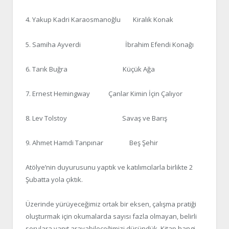
4. Yakup Kadri Karaosmanoğlu Kiralık Konak
5. Samiha Ayverdi İbrahim Efendi Konağı
6. Tarık Buğra Küçük Ağa
7. Ernest Hemingway Çanlar Kimin İçin Çalıyor
8. Lev Tolstoy Savaş ve Barış
9. Ahmet Hamdi Tanpınar Beş Şehir
Atölye’nin duyurusunu yaptık ve katılımcılarla birlikte 2
Şubatta yola çıktık.
Üzerinde yürüyeceğimiz ortak bir eksen, çalışma pratiği
oluşturmak için okumalarda sayısı fazla olmayan, belirli
sorulara yanıt arayabileceğimizi düşündük. Kitap hangi