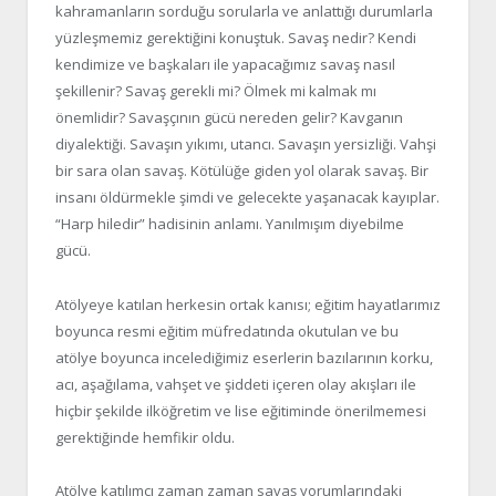
kahramanların sorduğu sorularla ve anlattığı durumlarla
yüzleşmemiz gerektiğini konuştuk. Savaş nedir? Kendi
kendimize ve başkaları ile yapacağımız savaş nasıl
şekillenir? Savaş gerekli mi? Ölmek mi kalmak mı
önemlidir? Savaşçının gücü nereden gelir? Kavganın
diyalektiği. Savaşın yıkımı, utancı. Savaşın yersizliği. Vahşi
bir sara olan savaş. Kötülüğe giden yol olarak savaş. Bir
insanı öldürmekle şimdi ve gelecekte yaşanacak kayıplar.
“Harp hiledir” hadisinin anlamı. Yanılmışım diyebilme
gücü.
Atölyeye katılan herkesin ortak kanısı; eğitim hayatlarımız
boyunca resmi eğitim müfredatında okutulan ve bu
atölye boyunca incelediğimiz eserlerin bazılarının korku,
acı, aşağılama, vahşet ve şiddeti içeren olay akışları ile
hiçbir şekilde ilköğretim ve lise eğitiminde önerilmemesi
gerektiğinde hemfikir oldu.
Atölye katılımcı zaman zaman savaş yorumlarındaki