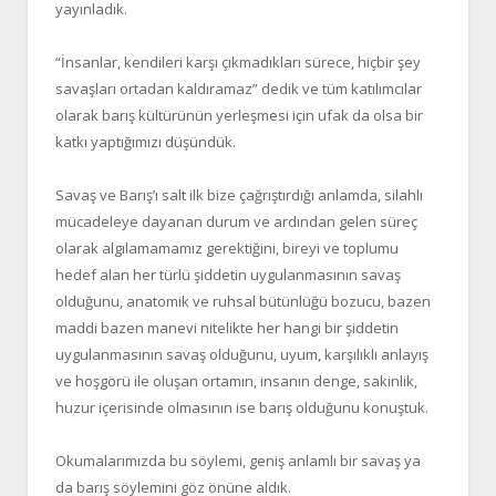
yayınladık.
“İnsanlar, kendileri karşı çıkmadıkları sürece, hiçbir şey
savaşları ortadan kaldıramaz” dedik ve tüm katılımcılar
olarak barış kültürünün yerleşmesi için ufak da olsa bir
katkı yaptığımızı düşündük.
Savaş ve Barış’ı salt ilk bize çağrıştırdığı anlamda, silahlı
mücadeleye dayanan durum ve ardından gelen süreç
olarak algılamamamız gerektiğini, bireyi ve toplumu
hedef alan her türlü şiddetin uygulanmasının savaş
olduğunu, anatomik ve ruhsal bütünlüğü bozucu, bazen
maddi bazen manevi nitelikte her hangi bir şiddetin
uygulanmasının savaş olduğunu, uyum, karşılıklı anlayış
ve hoşgörü ile oluşan ortamın, insanın denge, sakinlik,
huzur içerisinde olmasının ise barış olduğunu konuştuk.
Okumalarımızda bu söylemi, geniş anlamlı bir savaş ya
da barış söylemini göz önüne aldık.