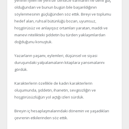
yeninin iyileri ile yeni bir senteze varmanın ne denli güç
olduğundan ve bunun bugün bile başarıldığının
söylenmesinin güçlüğünden söz ettik. Bireyi ve toplumu
hedef alan, ruhsal bütünlüğü bozan, uyumsuz,
hoşgörüsüz ve anlayışsız ortamları yaratan, maddi ve
manevi nitelikteki şiddetin bu türden yaklaşımlardan
doğduğunu konuştuk.
Yazarların yaşamı, eylemleri, düşünsel ve siyasi
duruşundaki yalpalamaların kitaplara yansımalarını
gördük.
Karakterlerin özellikle de kadın karakterlerin
oluşumunda, şiddetin, ihanetin, sevgisizliğin ve
hoşgörüsüzlüğün yol açtığı izleri sürdük.
Bireyin iç hesaplaşmalarındaki dönemin ve yaşadıkları
çevrenin etkilerinden söz ettik.