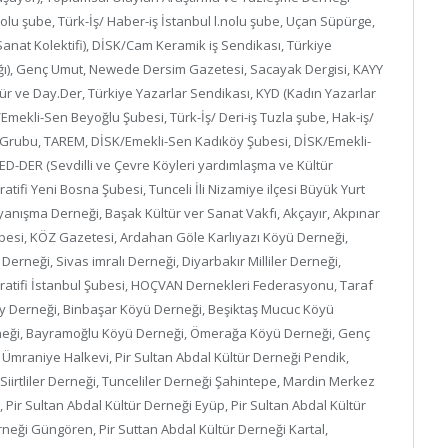
nolu şube, Türk-İş/ Haber-iş İstanbul l.nolu şube, Uçan Süpürge,
 Sanat Kolektifi), DİSK/Cam Keramik iş Sendikası, Türkiye
ğı), Genç Umut, Newede Dersim Gazetesi, Sacayak Dergisi, KAYY
ür ve Day.Der, Türkiye Yazarlar Sendikası, KYD (Kadın Yazarlar
ekli-Sen Beyoğlu Şubesi, Türk-İş/ Deri-iş Tuzla şube, Hak-iş/
ma Grubu, TAREM, DİSK/Emekli-Sen Kadıköy Şubesi, DİSK/Emekli-
SED-DER (Sevdilli ve Çevre Köyleri yardımlaşma ve Kültür
tifi Yeni Bosna Şubesi, Tunceli İli Nizamiye ilçesi Büyük Yurt
nışma Derneği, Başak Kültür ver Sanat Vakfı, Akçayır, Akpınar
ubesi, KÖZ Gazetesi, Ardahan Göle Karlıyazı Köyü Derneği,
erneği, Sivas imralı Derneği, Diyarbakır Milliler Derneği,
atifi İstanbul Şubesi, HOÇVAN Dernekleri Federasyonu, Taraf
y Derneği, Binbaşar Köyü Derneği, Beşiktaş Mucuc Köyü
neği, Bayramoğlu Köyü Derneği, Ömerağa Köyü Derneği, Genç
vi, Ümraniye Halkevi, Pir Sultan Abdal Kültür Derneği Pendik,
iirtliler Derneği, Tunceliler Derneği Şahintepe, Mardin Merkez
Pir Sultan Abdal Kültür Derneği Eyüp, Pir Sultan Abdal Kültür
neği Güngören, Pir Suttan Abdal Kültür Derneği Kartal,