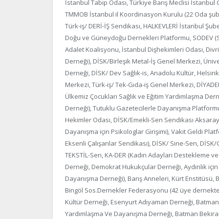
İstanbul Tabip Odası, Türkiye Barış Meclisi İstanbul
TMMOB İstanbul il Koordinasyon Kurulu (22 Oda şube
Türk-iş/ DERİ-İŞ Sendikası, HALKEVLERİ İstanbul Şube
Doğu ve Güneydoğu Dernekleri Platformu, SODEV (Sos
Adalet Koalisyonu, İstanbul Dişhekimleri Odası, Divr
Derneği), DİSK/Birleşik Metal-İş Genel Merkezi, Üniv
Derneği, DİSK/ Dev Sağlık-is, Anadolu Kültür, Helsinki 
Merkezi, Türk-iş/ Tek-Gıda-iş Genel Merkezi, DİYAD
Ülkemiz Çocukları Sağlık ve Eğitim Yardımlaşma Der
Derneği), Tutuklu Gazetecilerle Dayanışma Platformu
Hekimler Odası, DİSK/Emekli-Sen Sendikası Aksaray 
Dayanışma için Psikologlar Girişimi), Vakit Geldi Pla
Eksenli Çalışanlar Sendikası), DİSK/ Sine-Sen, DİSK/G
TEKSTİL-Sen, KA-DER (Kadın Adayları Destekleme ve 
Derneği, Demokrat Hukukçular Derneği, Aydınlık için 
Dayanışma Derneği), Barış Anneleri, Kürt Enstitüsü, Ba
Bingöl Sos.Dernekler Federasyonu (42 üye dernekten
Kültür Derneği, Esenyurt Adıyaman Derneği, Batman İl
Yardımlaşma Ve Dayanışma Derneği, Batman Bekiranlı