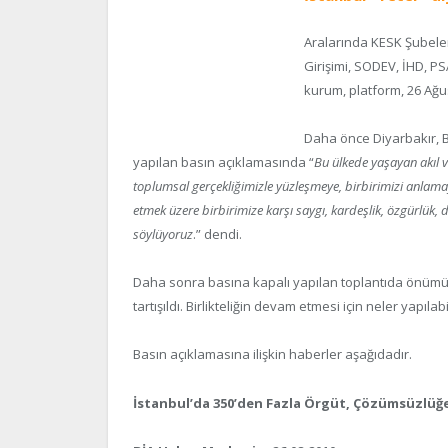
Aralarında KESK Şubeler
Girişimi, SODEV, İHD, P
kurum, platform, 26 Ağu
Daha önce Diyarbakır, B
yapılan basın açıklamasında “
Bu ülkede yaşayan akıl ve
toplumsal gerçekliğimizle yüzleşmeye, birbirimizi anlamay
etmek üzere birbirimize karşı saygı, kardeşlik, özgürlük, 
söylüyoruz
.” dendi.
Daha sonra basına kapalı yapılan toplantıda önümüzd
tartışıldı. Birlikteliğin devam etmesi için neler yapıla
Basın açıklamasına ilişkin haberler aşağıdadır.
İstanbul’da 350’den Fazla Örgüt, Çözümsüzlüğe