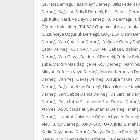
Çevresi Derneği, Hasankeyf Derneği, Bitlis Federasyonu,
Derneği, Bağcılar, Bitlis İl Derneği, Bitlis Pendik Derne
Eğt. Kültür Yard. Ve Dayn. Derneği, Kulp Derneği, Tür
Öğrenci Kolektifleri, TAKSAV (Toplumsal Araştırmalar
(Düşünceye Özgürlük Derneği), GÖÇ- DER, Bismil Derneğ
Derneği, Van Çataklılar Derneği, Doğu ve Güney Doğ
Çatak Derneği, KURTKAV, NUBIHAR, Gebze Bitlislile
Derneği, Van-Gevaş Daldere K.Derneği, Türk-İş/ Beledi
şube, Mardin-Mazıdağ ilçe ve Köy. Derneği, Mardin-
Midyat -Keferzo Köyü Derneği, Mardin-Kerboran Dern
Derneği, Van Yeşil Gevaş Derneği, Avrupa Yakası Bing
Derneği, Bağcılar Hizan Derneği, Hizan ilçesi ve Kö
Derneği, Siirt Gebze Darıca Derneği, Öz Siirtliler De
Derneği, Ceza İnfaz Sisteminde Sivil Toplum Derneği (
Atölyesi, ASDER (Adaleti Savunanlar Derneği), Mahs
Derneği istanbul, Üniversite Öğretim Üyeleri Derneği
Alevi Kültür Derneği, KÜRD-KAV, TUAD, JİNEPS, Mah
Kadın Dayanışma Derneği, Sosyal Değişim Derneği, R
Damal Kültür Dernekleri Platformu (18 dernekten ol