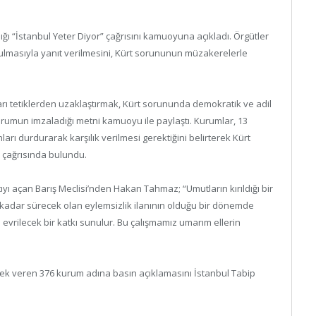
ığı “İstanbul Yeter Diyor” çağrısını kamuoyuna açıkladı. Örgütler
ulmasıyla yanıt verilmesini, Kürt sorununun müzakerelerle
ları tetiklerden uzaklaştırmak, Kürt sorununda demokratik ve adil
kurumun imzaladığı metni kamuoyu ile paylaştı. Kurumlar, 13
arı durdurarak karşılık verilmesi gerektiğini belirterek Kürt
 çağrısında bulundu.
ı açan Barış Meclisi’nden Hakan Tahmaz; “Umutların kırıldığı bir
e kadar sürecek olan eylemsizlik ilanının olduğu bir dönemde
 evrilecek bir katkı sunulur. Bu çalışmamız umarım ellerin
tek veren 376 kurum adına basın açıklamasını İstanbul Tabip