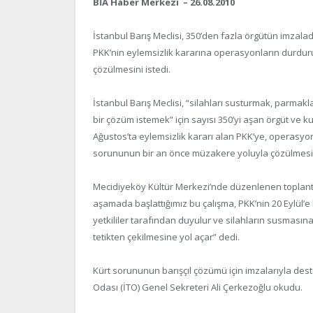
BİA Haber Merkezi – 26.08.2010
İstanbul Barış Meclisi, 350’den fazla örgütün imzalad
PKK’nin eylemsizlik kararına operasyonların durdur
çözülmesini istedi.
İstanbul Barış Meclisi, “silahları susturmak, parmak
bir çözüm istemek” için sayısı 350’yi aşan örgüt ve 
Ağustos’ta eylemsizlik kararı alan PKK’ye, operasyonl
sorununun bir an önce müzakere yoluyla çözülmesi
Mecidiyeköy Kültür Merkezi’nde düzenlenen toplantıy
aşamada başlattığımız bu çalışma, PKK’nin 20 Eylül’
yetkililer tarafından duyulur ve silahların susmasına
tetikten çekilmesine yol açar” dedi.
Kürt sorununun barışçıl çözümü için imzalarıyla des
Odası (İTO) Genel Sekreteri Ali Çerkezoğlu okudu.