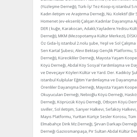
(Yüzleşme Derneği), Türk-İş/ Tez-Koop-iş istanbul 5.
Kadın iletişim ve Araştırma Derneği, Nü. Kolektif (Bir
Homenet (ev-eksenli) Çalışan Kadınlar Dayanışma A
DER ( kuğe, Karakocan, Adaklı,Yayladere.Yedisu Kült
Derneği), MKM (Mezopotamya Kültür Merkezi), DİSK/Em
Öz Gıda-İş istanbul 2.nolu şube, Yeşil ve Sol Çalış
Sen Kartal Şubesi, Alevi Bektaşi Gençlik Platformu, 
Derneği), Kürecikliler Derneği, Mayısta Yaşam Koopera
Köyü Derneği, Abdal Köy Sosyal Yardımlaşma ve Daya
ve Deveçayır Köyleri Kültür ve Yard. Der. Kadıköy Ş
istanbul Kulplular Eğitim Yardımlaşma ve Dayanışma D
Örenliler Dayanışma Derneği, Mayısta Yaşam Kooper
Okuyucuları Derneği, Nebioğlu Köyü Derneği, Haskö
Derneği, Köprücük Köyü Derneği, Otbiçen Köyü Der
siviller, Sol iletişim, Sarıyer Halkevi, Sefaköy Halke
Mayıs Platformu, Yurttan Kürtçe Sesler Korosu, Tüm S
Elmabahçe Dirik Mz.Derneği, Şirvan Darkapı Derneği, 
Derneği Gaziosmanpaşa, Pir Sultan Abdal Kültür Der