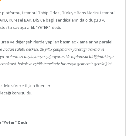
 platformu, İstanbul Tabip Odası, Türkiye Barış Meclisi İstanbul
SAKD, Küresel BAK, DİSK’e bağlı sendikaların da olduğu 376
stos’ta savaşa artık “YETER” dedi.
ursa ve diğer şehirlerde yapılan basın açıklamalarına paralel
 vicdan sahibi herkesi, 26 yıllık çatışmanın yarattığı travma ve
a, acılarımızı paylaşmaya çağırıyoruz. Ve toplumsal birliğimizi inşa
demokrasi, hukuk ve eşitlik temelinde bir araya gelmemiz gerektiğini
eki sürece ilişkin öneriler
bileceği konuşuldu.
 “Yeter” Dedi