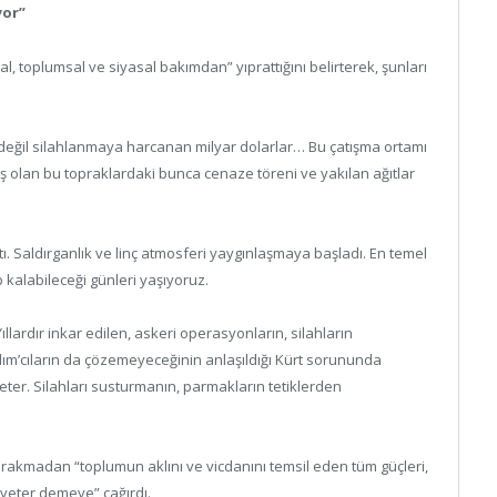
yor”
al, toplumsal ve siyasal bakımdan” yıprattığını belirterek, şunları
 değil silahlanmaya harcanan milyar dolarlar… Bu çatışma ortamı
deş olan bu topraklardaki bunca cenaze töreni ve yakılan ağıtlar
tı. Saldırganlık ve linç atmosferi yaygınlaşmaya başladı. En temel
 kalabileceği günleri yaşıyoruz.
Yıllardır inkar edilen, askeri operasyonların, silahların
çılım’cıların da çözemeyeceğinin anlaşıldığı Kürt sorununda
ter. Silahları susturmanın, parmakların tetiklerden
rakmadan “toplumun aklını ve vicdanını temsil eden tüm güçleri,
yeter demeye” çağırdı.