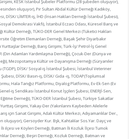
 Girişimi, KESK İstanbul Şubeler Platformu (28 şubeden oluşuyor),
sinden oluşuyor), Pir Sultan Abdal Kültür Derneği Kadıköy,
si, DİSK/ LİMTER-iş, İHD (İnsan Hakları Derneği İstanbul Şubesi),
yal Demokrasi Vakfı), İstanbul Eczacı Odası, Küresel Barış ve
iği Kültür Derneği, TÜKO-DER Genel Merkezi (Tüketici Hakları
ersite Öğretim Elemanları Derneği, Başak Şehir Diyarbakır
Yurttaşlar Derneği, Barış Girişimi, Türk-İş/ Petrol-İş Genel
ER (Din Adamları Yardımlaşma Derneği), Çocuk-Der (Dünya ve
neği), Mezopotamya Kültür ve Dayanışma Derneği (Süryaniler
 (TGDP), DİSK/ Sosyal-iş İstanbul Şubesi, İstanbul Veteriner
Şubesi, DİSK/ Basın-iş, DİSK/ Gıda -iş, TODAP(Toplumsal
tformu, Hala Tanığız Platformu, Diyalog Platformu, Ev-Ek-Sen (Ev
enel-iş Sendikası İstanbul Konut İşçileri Şubesi, ENERJİ-Sen,
Eğitme Derneği), TÜKO-DER İstanbul Şubesi, Türkiye Sakatlar
Yurttaş Girişimi, Yakay-Der (Yakınlarını Kaybeden Ailelerle
rış için Sanat Girişimi, Adalı Kültür Merkezi, Adıyamanlılar Der.,
 oluşuyor), Gersoyder Kur. Bşk, Kahtalılar Sos.Yar. Dayç ve
i ilçesi ve Köyleri Derneği, Batman İli Kozluk İlçesi Tumok
lar Derneği, Beşiri Derneği, Kozluk Derneği, Batman ve