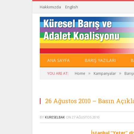
Hakkımızda
English
ANA SAYFA
BARIŞ YAZILARI
B
»
»
YOU ARE AT:
Home
Kampanyalar
Barış
26 Ağustos 2010 – Basın Açıkl
BY
KURESELBAK
ON
27 AĞUSTOS 2010
İstanbul “Yeter” d