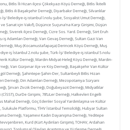
 Bitlis İli Hizan ilçesi Çökekyazı Köyü Derneği, Bitlis İkitelli
ği, Bitlis ili Başakşehir Derneği, Diyarbakır Derneği, Silvanlılar
k-İş/ Belediye-iş istanbul l.nolu şube, Sosyalist Umut Derneği,
 ve Sanat için Vakıf), Düşünce Suçuna’na Karşı Girişimi, Düşün
i, Siverek ilçesi Derneği, Cizre Sos. Yard. Derneği, Siirt Eruh
u iş Adamları Derneği, Van Gevaş Derneği, Sultan Gazi Van
r Derneği, Muş (Kocamustafapaşa) Derincek Köyü Derneği, Muş
ye-iş İstanbul 2.nolu şube, Türk-İş/ Belediye-iş istanbul 5.nolu
Derik Kültür Derneği, Mardin-Midyat-Heleğ Köyü Derneği, Mardin-
eği, Van Gürpınar ilçe ve Köy.Derneği, Başakşehir Van Kültür
öl Derneği, Şahintepe-Şahin-Der, Sultanbeyli Bitlis Hizan
yleri Derneği, Din Adamları Derneği, Mezopotamya Süryani
rneği, Şirvan Zivzik Derneği, Doğubeyazıt Derneği, Midyatlılar
CİSST), DurDe Girişimi, 78’LiLer Derneği, Halkevleri Engelli
us Mahal Derneği, Göç Edenler Sosyal Yardımlaşma ve Kültür
, Sulukule Platformu, TİHV İstanbul Temsilciliği, Hubyar Sultan
suma Derneği, Yaşamevi Kadın Dayanışma Derneği, Yeditepe
evvşenbiren, Kurd (Kürt Aydınları Girişimi), TOHAV, Ardahan
uşuyor), Toplumsal Olayları Araştırma ve Yüzleşme Derneği