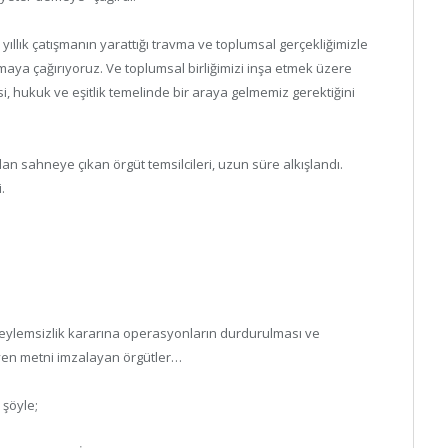
yıllık çatışmanın yarattığı travma ve toplumsal gerçekliğimizle
maya çağırıyoruz. Ve toplumsal birliğimizi inşa etmek üzere
si, hukuk ve eşitlik temelinde bir araya gelmemiz gerektiğini
lan sahneye çıkan örgüt temsilcileri, uzun süre alkışlandı.
.
eylemsizlik kararına operasyonların durdurulması ve
eyen metni imzalayan örgütler…
 şöyle;