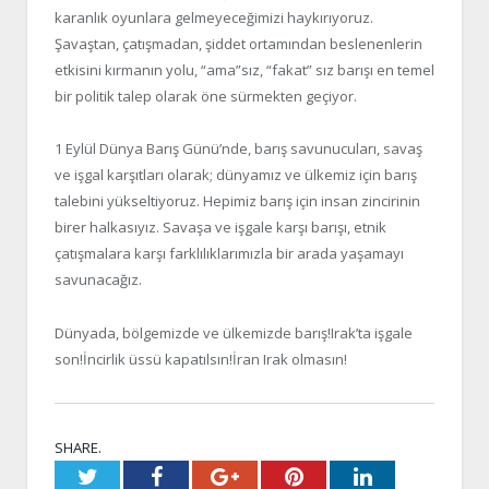
karanlık oyunlara gelmeyeceğimizi haykırıyoruz.
Şavaştan, çatışmadan, şiddet ortamından beslenenlerin
etkisini kırmanın yolu, “ama”sız, “fakat” sız barışı en temel
bir politik talep olarak öne sürmekten geçiyor.
1 Eylül Dünya Barış Günü’nde, barış savunucuları, savaş
ve işgal karşıtları olarak; dünyamız ve ülkemiz için barış
talebini yükseltiyoruz. Hepimiz barış için insan zincirinin
birer halkasıyız. Savaşa ve işgale karşı barışı, etnik
çatışmalara karşı farklılıklarımızla bir arada yaşamayı
savunacağız.
Dünyada, bölgemizde ve ülkemizde barış!Irak’ta işgale
son!İncirlik üssü kapatılsın!İran Irak olmasın!
SHARE.
Twitter
Facebook
Google+
Pinterest
LinkedIn