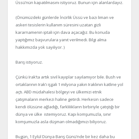
Üssü’nün kapatılmasını istiyoruz. Bunun için alanlardayız.
(Önümüzdeki günlerde İncirlik Üssü ve bazı liman ve
askeri tesislerin kullanım süresini uzatan gizli
kararnamenin iptali için dava açacağız. Bu konuda
yaptığımız başvurulara yanıt verilmedi. Bilgi alma
hakkımızda yok sayılıyor. )
Barış istiyoruz.
Çünkü Irak’ta artık sivil kayıplar sayılamıyor bile. Bush ve
ortaklarının Irak’ı işgali 1 milyona yakın Iraklının katline yol
açtı. ABD müdahalesi bölgeyi ve ülkemizi etnik
çatışmaların merkezi haline getirdi. Herkesin sadece
kendi ölüsüne ağladığı, farklılıkların birbiriyle çatıştığı bir
dünya ve ülke istemiyoruz. Kapı komşumuzla, sınır
komşumuzla asla düşman olmadığımızı biliyoruz.
Bugün, 1 Eylül Dünya Barış Günü’nde bir kez daha bu