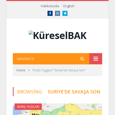
Hakkımızda
English
Facebook
Instagram
Twitter
NAVIGATE
»
Home
Posts Tagged "Suriye’de Savaşa Son"
BROWSING:
SURIYE’DE SAVAŞA SON
BARIŞ YAZILARI