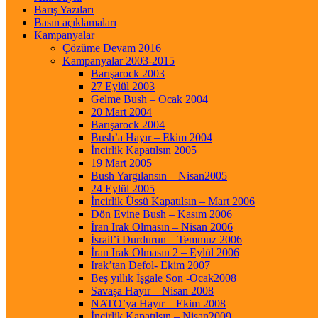
Barış Yazıları
Basın açıklamaları
Kampanyalar
Çözüme Devam 2016
Kampanyalar 2003-2015
Barışarock 2003
27 Eylül 2003
Gelme Bush – Ocak 2004
20 Mart 2004
Barışarock 2004
Bush’a Hayır – Ekim 2004
İncirlik Kapatılsın 2005
19 Mart 2005
Bush Yargılansın – Nisan2005
24 Eylül 2005
İncirlik Üssü Kapatılsın – Mart 2006
Dön Evine Bush – Kasım 2006
İran Irak Olmasın – Nisan 2006
İsrail’i Durdurun – Temmuz 2006
İran Irak Olmasın 2 – Eylül 2006
Irak’tan Defol- Ekim 2007
Beş yıllık İşgale Son -Ocak2008
Savaşa Hayır – Nisan 2008
NATO’ya Hayır – Ekim 2008
İncirlik Kapatılsın – Nisan2009