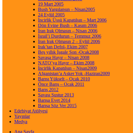
19 Mart 2005
Bush Yargılansın – Nisan2005
24 Eylül 2005
İncirlik Üssü Kapatılsın – Mart 2006
Dön Evine Bush – Kasım 2006
İran Irak Olmasın – Nisan 2006
İsrail’i Durdurun – Temmuz 2006
İran Irak Olmasın 2 – Eylül 2006
Irak’tan Defol- Ekim 2007
Beş yıllık İşgale Son -Ocak2008
Savaşa Hayır – Nisan 2008
NATO’ya Hayır – Ekim 2008
İncirlik Kapatılsın – Nisan2009
Afganistan’a Asker Yok -Haziran2009
Barışı Yükselt – Ocak 2010
Önce Barış – Ocak 2011
Barış 2012
Savaşı Sustur 2013
Barışa Evet 2014
Barışa Söz Ver 2015
Edebiyat Atölyesi
Yayınlar
Medya
Ana Sayfa