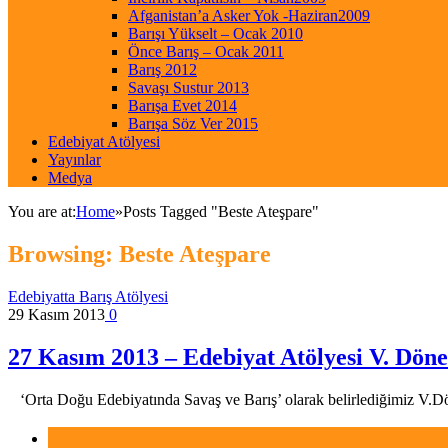
Afganistan’a Asker Yok -Haziran2009
Barışı Yükselt – Ocak 2010
Önce Barış – Ocak 2011
Barış 2012
Savaşı Sustur 2013
Barışa Evet 2014
Barışa Söz Ver 2015
Edebiyat Atölyesi
Yayınlar
Medya
You are at:
Home
»
Posts Tagged "Beste Ateşpare"
Browsing:
Beste Ateşpare
Edebiyatta Barış Atölyesi
29 Kasım 2013
0
27 Kasım 2013 – Edebiyat Atölyesi V. Dön
‘Orta Doğu Edebiyatında Savaş ve Barış’ olarak belirlediğimiz V.D
Galeri