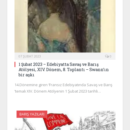
07 ŞUBAT 2023
0
1 Şubat 2023 – Edebiyatta Savaş ve Barış
Atölyesi, XIV. Dönem, 8. Toplantı – Swann’ın
bir aşkı
14.Dönemine giren ‘Fransız Edebiyatında Savaş ve Barış
’temalı XIV. Dönem Atölyenin 1 Şubat 2023 tarihli…
BARIŞ YAZILARI