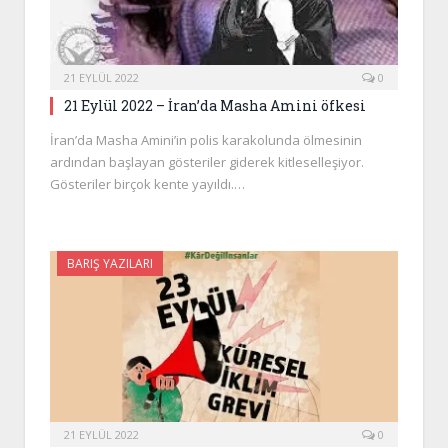
21 EYLÜL 2022
0
21 Eylül 2022 – İran’da Masha Amini öfkesi
İran’da Masha Amini’in polis karakolunda ölmesinin
ardından başlayan gösteriler giderek kitleselleşiyor.
Gösteriler birçok kente yayıldı.…
BARIŞ YAZILARI
21 EYLÜL 2022
0