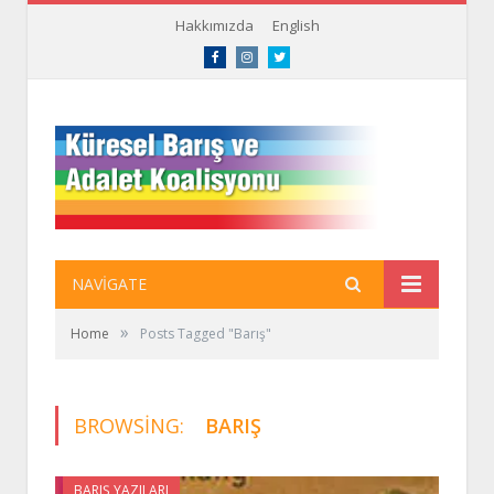
Hakkımızda
English
Facebook
Instagram
Twitter
NAVIGATE
»
Home
Posts Tagged "Barış"
BROWSING:
BARIŞ
BARIŞ YAZILARI