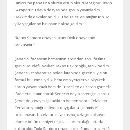
Dink’in ‘ne pahasına olursa olsun öldürüleceğine” ilişkin
F4 raporunu dava dosyasında görüp yayımladım.
Hakkımda davalar açıldı. Bu belgeleri anlattığım için 32
yılla yargılanan bir insan haline geldim.”
“Rahip Santoro cinayeti Hrant Dink cinayetinin
provasıdır.”
Şener’in ifadesinin bitmesinin ardından soru faslına
geçildi. Müdafil avukat Hakan Bakırcıoğlu, tanık Nedim
Şener’e ‘İstihbarat Yalanları’ kitabında geçen ‘Öyle bir
formül bulunmalıydı ki hem emniyetçiler ve Akyürek
sorun yaşamamalı hem de Tuncel en az zararı görmeli”
ifadelerini hatırlatarak Şener’in neyi kastettiğini sordu.
Şener de, cinayet işlendikten hemen sonra Celalettin
Cerrah’ın yaptığı ‘milliyetçi duygularla işlenmiştir’
açıklamasını hatırlatarak “anlaşma, uzlaşma olsaydı
elbette bütün emniyet teşkilatı sorumluluğu ortada
kalkacaktı. Tıpkı Santoro cinayeti gibi. Samast’ın verdiği