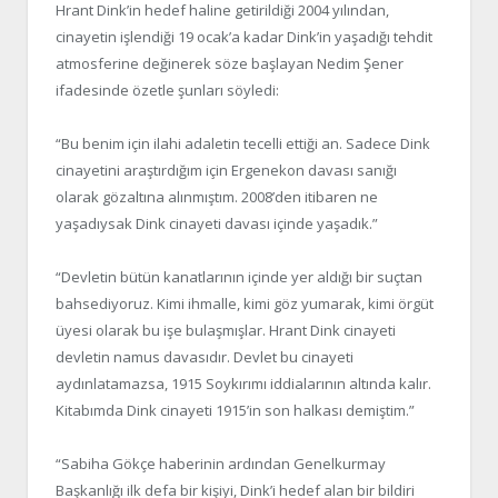
Hrant Dink’in hedef haline getirildiği 2004 yılından,
cinayetin işlendiği 19 ocak’a kadar Dink’in yaşadığı tehdit
atmosferine değinerek söze başlayan Nedim Şener
ifadesinde özetle şunları söyledi:
“Bu benim için ilahi adaletin tecelli ettiği an. Sadece Dink
cinayetini araştırdığım için Ergenekon davası sanığı
olarak gözaltına alınmıştım. 2008’den itibaren ne
yaşadıysak Dink cinayeti davası içinde yaşadık.”
“Devletin bütün kanatlarının içinde yer aldığı bir suçtan
bahsediyoruz. Kimi ihmalle, kimi göz yumarak, kimi örgüt
üyesi olarak bu işe bulaşmışlar. Hrant Dink cinayeti
devletin namus davasıdır. Devlet bu cinayeti
aydınlatamazsa, 1915 Soykırımı iddialarının altında kalır.
Kitabımda Dink cinayeti 1915’in son halkası demiştim.”
“Sabiha Gökçe haberinin ardından Genelkurmay
Başkanlığı ilk defa bir kişiyi, Dink’i hedef alan bir bildiri