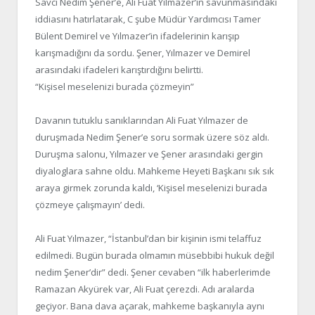
Savcı Nedim Şener’e, Ali Fuat Yılmazer’in savunmasındaki
iddiasını hatırlatarak, C şube Müdür Yardımcısı Tamer
Bülent Demirel ve Yılmazer’in ifadelerinin karışıp
karışmadığını da sordu. Şener, Yılmazer ve Demirel
arasındaki ifadeleri karıştırdığını belirtti.
“Kişisel meselenizi burada çözmeyin”
Davanın tutuklu sanıklarından Ali Fuat Yılmazer de
duruşmada Nedim Şener’e soru sormak üzere söz aldı.
Duruşma salonu, Yılmazer ve Şener arasındaki gergin
diyaloglara sahne oldu. Mahkeme Heyeti Başkanı sık sık
araya girmek zorunda kaldı, ‘Kişisel meselenizi burada
çözmeye çalışmayın’ dedi.
Ali Fuat Yılmazer, “İstanbul’dan bir kişinin ismi telaffuz
edilmedi. Bugün burada olmamın müsebbibi hukuk değil
nedim Şener’dir” dedi. Şener cevaben “ilk haberlerimde
Ramazan Akyürek var, Ali Fuat çerezdi. Adı aralarda
geçiyor. Bana dava açarak, mahkeme başkanıyla aynı