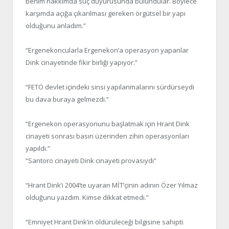
benim hakkımda suç duyurusunda bulundular. Böylece
karşımda açığa çıkarılması gereken örgütsel bir yapı
olduğunu anladım.”
“Ergenekoncularla Ergenekon’a operasyon yapanlar
Dink cinayetinde fikir birliği yapıyor.”
“FETÖ devlet içindeki sinsi yapılanmalarını sürdürseydi
bu dava buraya gelmezdi.”
“Ergenekon operasyonunu başlatmak için Hrant Dink
cinayeti sonrası basın üzerinden zihin operasyonları
yapıldı.”
“Santoro cinayeti Dink cinayeti provasıydı”
“Hrant Dink’i 2004’te uyaran MİT’çinin adının Özer Yılmaz
olduğunu yazdım. Kimse dikkat etmedi.”
“Emniyet Hrant Dink’in öldürüleceği bilgisine sahipti.