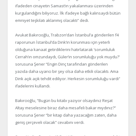
ifadeden cinayetin Samast’ın yakalanması üzerinden
kurgulandığını biliyoruz. İlk ifadeye bağlı kalınsaydı bütün
emniyet teşkilatı aklanmış olacaktı” dedi.
Avukat Bakırcıoğlu, Trabzon’dan İstanbul’a gönderilen f4
raporunun İstanbul’da Dink’in korunması için yeterli
olduğuna kanaat getirdiklerini hatırlatarak ‘sorumluluk
Cerrah’ın omzundaydı, Güler’in sorumluluğu yok muydu?’
sorusuna Şener “Engin Dinç tarafından gönderilen
yazıda daha uyarıcı bir şey olsa daha etkili olacaktı. Ama
Dink açık açık tehdit ediliyor. Herkesin sorumluluğu vardı”
ifadelerini kullandı.
Bakırcıoğlu, “Bugün bu kitabı yazıyor olsaydınız Reşat
Altay meselesine biraz daha mesafeli bakar mıydınız?”
sorusuna Şener “bir kitap daha yazacağım zaten, daha
geniş çerçeveli olacak” cevabını verdi.