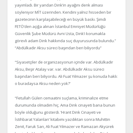
yayımladı. Bir yandan Dink’in ayağını denk alması
söyleniyor MİT üzerinden. Kendini yalnız hisseden bir
gazetecinin karşılaşabileceği en büyük baskı. Şimdi
FETÖ’den açığa alınan İstanbul Emniyet Müdürlüğü
Güvenlik Şube Müdürü Avni Usta, Dink’i korumakla
görevli adam Dink hakkında suç duyurusunda bulundu.”
“Abdülkadir Aksu süreci başından beri biliyordu”
“Siyasetçiler de organizasyonun içinde var. Abdülkadir
Aksu, Beşir Atalay var. var. Abdülkadir Aksu süreci
başından beri biliyordu. Ali Fuat Yılmazer şu konuda haklı:
o buradaysa Aksu neden yok?’
“Fetullah Gülen cemaatini suçlama, kriminalize etme
durumunda olmadım hiç. Ama Dink cinayeti bana bunun
böyle olduğunu gösterdi. ‘Hrant Dink Cinayeti ve
İstihbarat Yalanları’ kitabımı yazdıktan sonra Muhittin
Zenit, Faruk Sarı, Ali Fuat Yılmazer ve Ramazan Akyürek