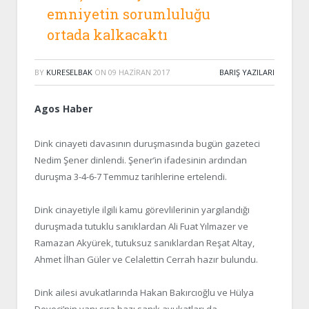
emniyetin sorumluluğu
ortada kalkacaktı
BY
KURESELBAK
ON
09 HAZIRAN 2017
BARIŞ YAZILARI
Agos Haber
Dink cinayeti davasının duruşmasında bugün gazeteci
Nedim Şener dinlendi. Şener’in ifadesinin ardından
duruşma 3-4-6-7 Temmuz tarihlerine ertelendi.
Dink cinayetiyle ilgili kamu görevlilerinin yargılandığı
duruşmada tutuklu sanıklardan Ali Fuat Yılmazer ve
Ramazan Akyürek, tutuksuz sanıklardan Reşat Altay,
Ahmet İlhan Güler ve Celalettin Cerrah hazır bulundu.
Dink ailesi avukatlarında Hakan Bakırcıoğlu ve Hülya