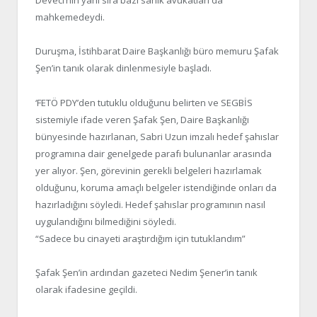
Deveci’nin yanı sıra bazı sanık avukatları da
mahkemedeydi.
Duruşma, İstihbarat Daire Başkanlığı büro memuru Şafak
Şen’in tanık olarak dinlenmesiyle başladı.
‘FETÖ PDY’den tutuklu olduğunu belirten ve SEGBİS
sistemiyle ifade veren Şafak Şen, Daire Başkanlığı
bünyesinde hazırlanan, Sabri Uzun imzalı hedef şahıslar
programına dair genelgede parafı bulunanlar arasında
yer alıyor. Şen, görevinin gerekli belgeleri hazırlamak
olduğunu, koruma amaçlı belgeler istendiğinde onları da
hazırladığını söyledi. Hedef şahıslar programının nasıl
uygulandığını bilmediğini söyledi.
“Sadece bu cinayeti araştırdığım için tutuklandım”
Şafak Şen’in ardından gazeteci Nedim Şener’in tanık
olarak ifadesine geçildi.