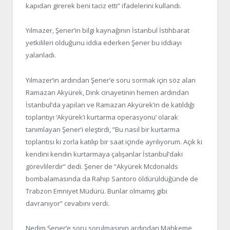
kapıdan girerek beni taciz etti” ifadelerini kullandı.
Yılmazer, Şener’in bilgi kaynağının İstanbul İstihbarat
yetkilileri olduğunu iddia ederken Şener bu iddiayı
yalanladı.
Yılmazer’in ardından Şener’e soru sormak için söz alan
Ramazan Akyürek, Dink cinayetinin hemen ardından
İstanbul’da yapılan ve Ramazan Akyürek’in de katıldığı
toplantıyı ‘Akyürek’i kurtarma operasyonu’ olarak
tanımlayan Şener’i eleştirdi, ”Bu nasıl bir kurtarma
toplantısı ki zorla katılıp bir saat içinde ayrılıyorum. Açık ki
kendini kendin kurtarmaya çalışanlar İstanbul’daki
görevlilerdir” dedi. Şener de “Akyürek Mcdonalds
bombalamasında da Rahip Santoro öldürüldüğünde de
Trabzon Emniyet Müdürü. Bunlar olmamış gibi
davranıyor” cevabını verdi.
Nedim Şener’e soru sorulmasının ardından Mahkeme