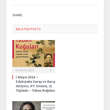
Twitt
Face
Goog
Pinte
Link
Tumb
Email
SHARE.
RELATED
POSTS
06 MAYIS 2024
0
1 Mayıs 2024 –
Edebiyatta Savaş ve Barış
Atölyesi, XV. Dönem, 12.
Toplantı – Yaban Kuğuları