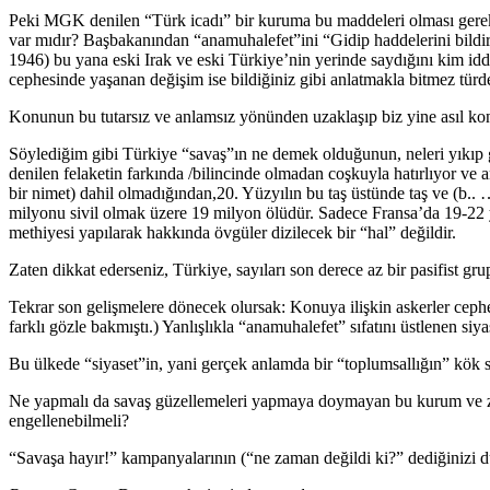
Peki MGK denilen “Türk icadı” bir kuruma bu maddeleri olması gerekti
var mıdır? Başbakanından “anamuhalefet”ini “Gidip haddelerini bildir
1946) bu yana eski Irak ve eski Türkiye’nin yerinde saydığını kim idd
cephesinde yaşanan değişim ise bildiğiniz gibi anlatmakla bitmez tü
Konunun bu tutarsız ve anlamsız yönünden uzaklaşıp biz yine asıl k
Söylediğim gibi Türkiye “savaş”ın ne demek olduğunun, neleri yıkıp gö
denilen felaketin farkında /bilincinde olmadan coşkuyla hatırlıyor v
bir nimet) dahil olmadığından,20. Yüzyılın bu taş üstünde taş ve (b..
milyonu sivil olmak üzere 19 milyon ölüdür. Sadece Fransa’da 19-22 y
methiyesi yapılarak hakkında övgüler dizilecek bir “hal” değildir.
Zaten dikkat ederseniz, Türkiye, sayıları son derece az bir pasifist grup 
Tekrar son gelişmelere dönecek olursak: Konuya ilişkin askerler ceph
farklı gözle bakmıştı.) Yanlışlıkla “anamuhalefet” sıfatını üstlenen s
Bu ülkede “siyaset”in, yani gerçek anlamda bir “toplumsallığın” kök
Ne yapmalı da savaş güzellemeleri yapmaya doymayan bu kurum ve zeva
engellenebilmeli?
“Savaşa hayır!” kampanyalarının (“ne zaman değildi ki?” dediğinizi d