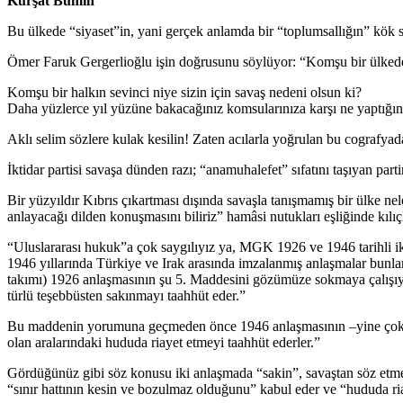
Kürşat Bumin
Bu ülkede “siyaset”in, yani gerçek anlamda bir “toplumsallığın” kök
Ömer Faruk Gergerlioğlu işin doğrusunu söylüyor: “Komşu bir ülkedeki 
Komşu bir halkın sevinci niye sizin için savaş nedeni olsun ki?
Daha yüzlerce yıl yüzüne bakacağınız komsularınıza karşı ne yaptığın
Aklı selim sözlere kulak kesilin! Zaten acılarla yoğrulan bu cografyad
İktidar partisi savaşa dünden razı; “anamuhalefet” sıfatını taşıyan par
Bir yüzyıldır Kıbrıs çıkartması dışında savaşla tanışmamış bir ül
anlayacağı dilden konuşmasını biliriz” hamâsi nutukları eşliğinde kılı
“Uluslararası hukuk”a çok saygılıyız ya, MGK 1926 ve 1946 tarihli i
1946 yıllarında Türkiye ve Irak arasında imzalanmış anlaşmalar bunl
takımı) 1926 anlaşmasının şu 5. Maddesini gözümüze sokmaya çalışıyor
türlü teşebbüsten sakınmayı taahhüt eder.”
Bu maddenin yorumuna geçmeden önce 1946 anlaşmasının –yine çok tekra
olan aralarındaki hududa riayet etmeyi taahhüt ederler.”
Gördüğünüz gibi söz konusu iki anlaşmada “sakin”, savaştan söz etmeyen,
“sınır hattının kesin ve bozulmaz olduğunu” kabul eder ve “hududa ri