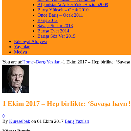
Afganistan’a Asker Yok -Haziran2009
Barışı Yükselt – Ocak 2010
Önce Barış – Ocak 2011
Barış 2012
Savaşı Sustur 2013
Barışa Evet 2014
Barışa Söz Ver 2015
Edebiyat Atölyesi
Yayınlar
Medya
You are at:
Home
»
Barış Yazıları
»
1 Ekim 2017 – Hep birlikte: ‘Savaşa 
1 Ekim 2017 – Hep birlikte: ‘Savaşa hayır!
0
By
Kureselbak
on
01 Ekim 2017
Barış Yazıları