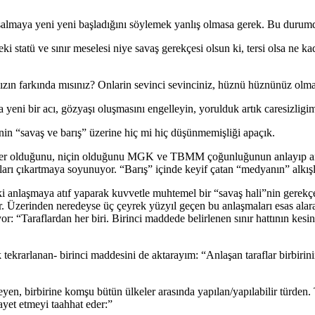
 salmaya yeni yeni başladığını söylemek yanlış olmasa gerek. Bu durum
statü ve sınır meselesi niye savaş gerekçesi olsun ki, tersi olsa ne ka
ızın farkında mısınız? Onlarin sevinci sevinciniz, hüznü hüznünüz olma
a yeni bir acı, gözyaşı oluşmasını engelleyin, yorulduk artık caresizli
tinin “savaş ve barış” üzerine hiç mi hiç düşünmemişliği apaçık.
ke neler olduğunu, niçin olduğunu MGK ve TBMM çoğunluğunun anlayıp a
çları çıkartmaya soyunuyor. “Barış” içinde keyif çatan “medyanın” alkışl
ki anlaşmaya atıf yaparak kuvvetle muhtemel bir “savaş hali”nin gerek
ar. Üzerinden neredeyse üç çeyrek yüzyıl geçen bu anlaşmaları esas al
: “Taraflardan her biri. Birinci maddede belirlenen sınır hattının ke
rlanan- birinci maddesini de aktarayım: “Anlaşan taraflar birbirinin ü
 birbirine komşu bütün ülkeler arasında yapılan/yapılabilir türden. Tabii
ayet etmeyi taahhat eder:”