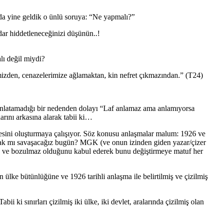
da yine geldik o ünlü soruya: “Ne yapmalı?”
dar hiddetleneceğinizi düşünün..!
lı değil miydi?
gimizden, cenazelerimize ağlamaktan, kin nefret çıkmazından.” (T24)
nlatamadığı bir nedenden dolayı “Laf anlamaz ama anlamıyorsa
arını arkasına alarak tabii ki…
çesini oluşturmaya çalışıyor. Söz konusu anlaşmalar malum: 1926 ve
arak mı savaşacağız bugün? MGK (ve onun izinden giden yazar/çizer
sin ve bozulmaz olduğunu kabul ederek bunu değiştirmeye matuf her
lke bütünlüğüne ve 1926 tarihli anlaşma ile belirtilmiş ve çizilmiş
 ki sınırları çizilmiş iki ülke, iki devlet, aralarında çizilmiş olan