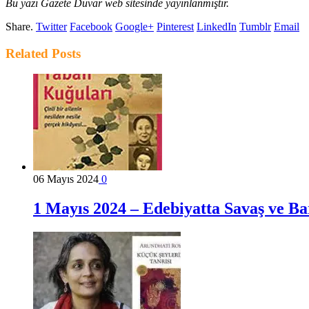
Bu yazı Gazete Duvar web sitesinde yayınlanmıştır.
Share.
Twitter
Facebook
Google+
Pinterest
LinkedIn
Tumblr
Email
Related
Posts
06 Mayıs 2024
0
1 Mayıs 2024 – Edebiyatta Savaş ve Ba