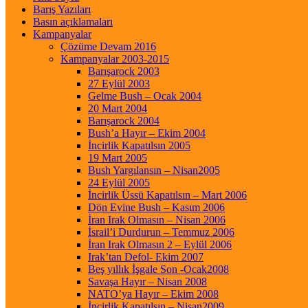
Barış Yazıları
Basın açıklamaları
Kampanyalar
Çözüme Devam 2016
Kampanyalar 2003-2015
Barışarock 2003
27 Eylül 2003
Gelme Bush – Ocak 2004
20 Mart 2004
Barışarock 2004
Bush’a Hayır – Ekim 2004
İncirlik Kapatılsın 2005
19 Mart 2005
Bush Yargılansın – Nisan2005
24 Eylül 2005
İncirlik Üssü Kapatılsın – Mart 2006
Dön Evine Bush – Kasım 2006
İran Irak Olmasın – Nisan 2006
İsrail’i Durdurun – Temmuz 2006
İran Irak Olmasın 2 – Eylül 2006
Irak’tan Defol- Ekim 2007
Beş yıllık İşgale Son -Ocak2008
Savaşa Hayır – Nisan 2008
NATO’ya Hayır – Ekim 2008
İncirlik Kapatılsın – Nisan2009