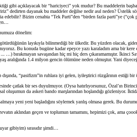
ği gibi açıklayacak bir “hariciyeci” yok mudur? Bu maddelerin başbaka
iriz” dedirten dayanak bu maddeler değilse nedir asıl neden? Üstelik s
ia edebilir? Bizim cenahta “Tek Parti”den “birden fazla parti”ye (“çok
rden…
onumuza dönelim:
türdüğünün layıkıyla bilinmediği bir ülkedir. Bu yüzden olacak, giderek
e anıyoruz. Bu konuda bugüne kadar epeyce yazı karaladım ama bir kere
 ….. …) bırakmayan savaşından hiç mi hiç ders çıkaramamıştır. İkinci S
aş aralığında 1.4 milyon gencin ölümüne neden olmuştur. Yani diyeceğim
dışında, “pasifizm”in ruhlara iyi gelen, iyileştirici rüzgârının estiği bir 
esinde çatlak bir ses duyulmuyor. (Oysa hatırlıyorsunuz, Özal’ın Biri
iyasal oluşumun da askeri bando marşlarından hoşlandığı gözleniyor. İkti
 salmaya yeni yeni başladığını söylemek yanlış olmasa gerek. Bu durum
tın aklından geçen ve toplumun tamamını, hepimizi çok, ama çoook bete
uyar gibiyim) sırasıdır şimdi…