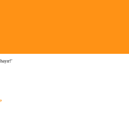
hayır!’
’