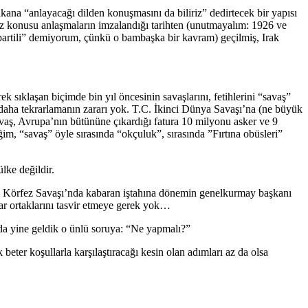
na “anlayacağı dilden konuşmasını da biliriz” dedirtecek bir yapısı
öz konusu anlaşmaların imzalandığı tarihten (unutmayalım: 1926 ve
 partili” demiyorum, çünkü o bambaşka bir kavram) geçilmiş, Irak
 sıklaşan biçimde bin yıl öncesinin savaşlarını, fetihlerini “savaş”
 daha tekrarlamanın zararı yok. T.C. İkinci Dünya Savaşı’na (ne büyük
avaş, Avrupa’nın bütününe çıkardığı fatura 10 milyonu asker ve 9
, “savaş” öyle sırasında “okçuluk”, sırasında ”Fırtına obüsleri”
ülke değildir.
nci Körfez Savaşı’nda kabaran iştahına dönemin genelkurmay başkanı
dar ortaklarını tasvir etmeye gerek yok…
da yine geldik o ünlü soruya: “Ne yapmalı?”
r koşullarla karşılaştıracağı kesin olan adımları az da olsa