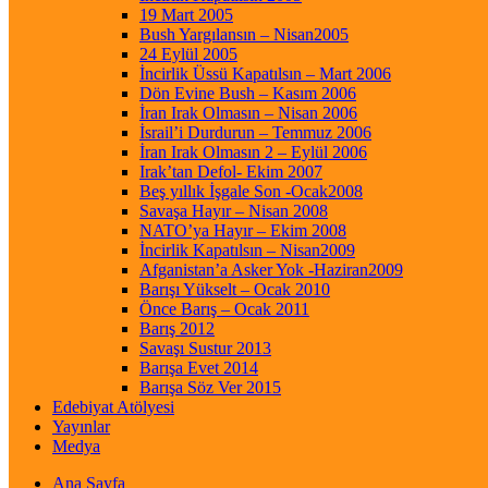
19 Mart 2005
Bush Yargılansın – Nisan2005
24 Eylül 2005
İncirlik Üssü Kapatılsın – Mart 2006
Dön Evine Bush – Kasım 2006
İran Irak Olmasın – Nisan 2006
İsrail’i Durdurun – Temmuz 2006
İran Irak Olmasın 2 – Eylül 2006
Irak’tan Defol- Ekim 2007
Beş yıllık İşgale Son -Ocak2008
Savaşa Hayır – Nisan 2008
NATO’ya Hayır – Ekim 2008
İncirlik Kapatılsın – Nisan2009
Afganistan’a Asker Yok -Haziran2009
Barışı Yükselt – Ocak 2010
Önce Barış – Ocak 2011
Barış 2012
Savaşı Sustur 2013
Barışa Evet 2014
Barışa Söz Ver 2015
Edebiyat Atölyesi
Yayınlar
Medya
Ana Sayfa