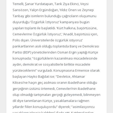
Temelli, Şanar Yurdatapan, Tarık Ziya Ekinci, Veysi
Sarısözen, Yalçın Ergündoğan, Yıldız Önen ve Zeynep
Tanbay gibi isimlerin bulunduğu çağrıcıların oluşumunu
duyurduğu ‘Özgürlük İztiyoruz’ kampanyası bugün
yapılan toplantı ile başlatıldı. ‘Kürt halkına, başörtüsüne,
Cemevlerine Özgürlük İstiyoruz’, ‘Anadil, başörtüsü içeri,
Polis dışarı. Üniversitelerde özgürlük istiyoruz’
pankartlarının asılı olduğu toplantıda Barış ve Demokrasi
Partisi (BDP) yöneticilerinden Osman Ergin yaptığı Kürtçe
konuşmada; “özgürlüklerin kazanılması mücadelesinde
aydın, demokrat ve sosyalistlerle birlikte mücadele
yürüteceklerini” vurguladı. Konuşmasına Ermenice olarak
başlayan Hayko Bağdat ise; “Devletce, Ahtamar
Kilisesi’ne haçın geç asılması oranın ibadethane olduğu
gerçeğinin üstünü örtemedi, Cemevleri’nin ibadethane
olup olmadığı tartışmaları gerçeği gizleyemedi, bilinmeyen
dil diye tanımlanan Kürtçe, yasaklamalara rağmen
yıllardır fiilen konuşuluyordu” diyerek; “asimilasyoncu
yasakların işlevsiz kaldığını” ifade etti. Katılımcılardan,