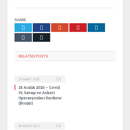
SHARE.
Twitter
Facebook
Google+
Pinterest
LinkedIn
Tumblr
Email
RELATED
POSTS
25 MART 2020
0
25 Aralık 2020 – Covid
19, Savaşı ve Askeri
Operasyonları Durdurur
(Broşür)
09 MAYIS 2017
0