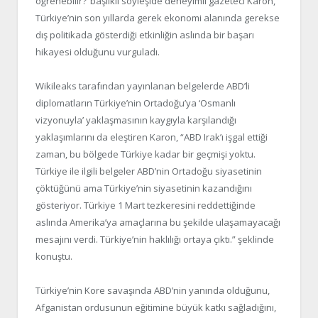
öğrenebilir?’ başlıklı söyleşide deneyimli gazeteci Karon,
Türkiye’nin son yıllarda gerek ekonomi alanında gerekse
dış politikada gösterdiği etkinliğin aslında bir başarı
hikayesi olduğunu vurguladı.
Wikileaks tarafından yayınlanan belgelerde ABD’li
diplomatların Türkiye’nin Ortadoğu’ya ‘Osmanlı
vizyonuyla’ yaklaşmasının kaygıyla karşılandığı
yaklaşımlarını da eleştiren Karon, “ABD Irak’ı işgal ettiği
zaman, bu bölgede Türkiye kadar bir geçmişi yoktu.
Türkiye ile ilgili belgeler ABD’nin Ortadoğu siyasetinin
çöktüğünü ama Türkiye’nin siyasetinin kazandığını
gösteriyor. Türkiye 1 Mart tezkeresini reddettiğinde
aslında Amerika’ya amaçlarına bu şekilde ulaşamayacağı
mesajını verdi. Türkiye’nin haklılığı ortaya çıktı.” şeklinde
konuştu.
Türkiye’nin Kore savaşında ABD’nin yanında olduğunu,
Afganistan ordusunun eğitimine büyük katkı sağladığını,