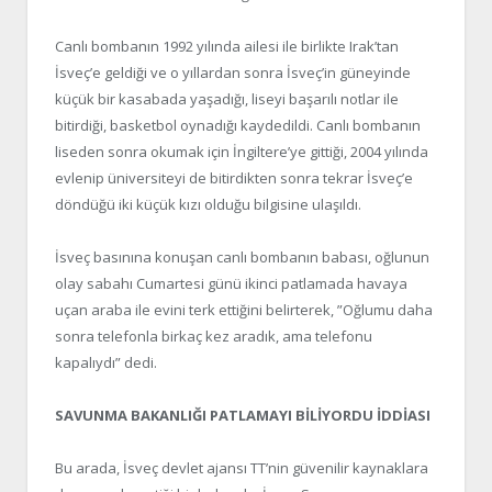
Canlı bombanın 1992 yılında ailesi ile birlikte Irak’tan
İsveç’e geldiği ve o yıllardan sonra İsveç’in güneyinde
küçük bir kasabada yaşadığı, liseyi başarılı notlar ile
bitirdiği, basketbol oynadığı kaydedildi. Canlı bombanın
liseden sonra okumak için İngiltere’ye gittiği, 2004 yılında
evlenip üniversiteyi de bitirdikten sonra tekrar İsveç’e
döndüğü iki küçük kızı olduğu bilgisine ulaşıldı.
İsveç basınına konuşan canlı bombanın babası, oğlunun
olay sabahı Cumartesi günü ikinci patlamada havaya
uçan araba ile evini terk ettiğini belirterek, ”Oğlumu daha
sonra telefonla birkaç kez aradık, ama telefonu
kapalıydı” dedi.
SAVUNMA BAKANLIĞI PATLAMAYI BİLİYORDU İDDİASI
Bu arada, İsveç devlet ajansı TT’nin güvenilir kaynaklara