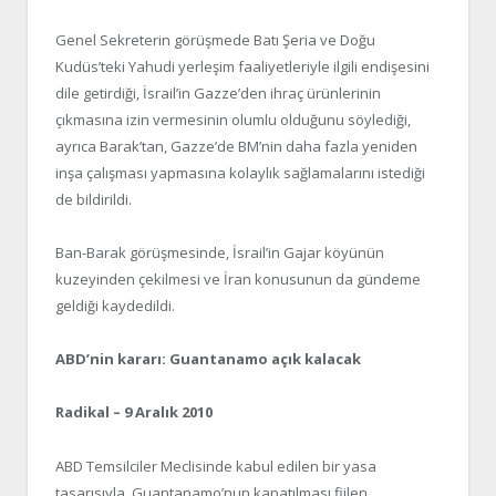
Genel Sekreterin görüşmede Batı Şeria ve Doğu
Kudüs’teki Yahudi yerleşim faaliyetleriyle ilgili endişesini
dile getirdiği, İsrail’in Gazze’den ihraç ürünlerinin
çıkmasına izin vermesinin olumlu olduğunu söylediği,
ayrıca Barak’tan, Gazze’de BM’nin daha fazla yeniden
inşa çalışması yapmasına kolaylık sağlamalarını istediği
de bildirildi.
Ban-Barak görüşmesinde, İsrail’in Gajar köyünün
kuzeyinden çekilmesi ve İran konusunun da gündeme
geldiği kaydedildi.
ABD’nin kararı: Guantanamo açık kalacak
Radikal – 9 Aralık 2010
ABD Temsilciler Meclisinde kabul edilen bir yasa
tasarısıyla, Guantanamo’nun kapatılması fiilen