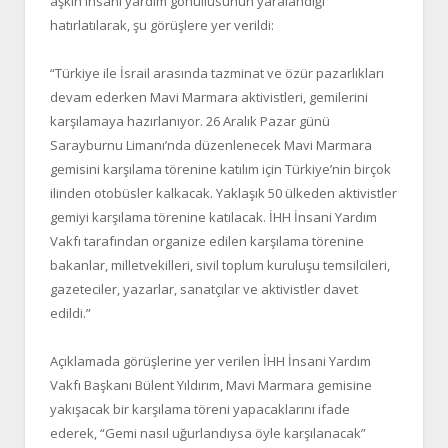
aşkın insani yardım gönüllüsünün yaralandığı
hatırlatılarak, şu görüşlere yer verildi:
“Türkiye ile İsrail arasında tazminat ve özür pazarlıkları
devam ederken Mavi Marmara aktivistleri, gemilerini
karşılamaya hazırlanıyor. 26 Aralık Pazar günü
Sarayburnu Limanı’nda düzenlenecek Mavi Marmara
gemisini karşılama törenine katılım için Türkiye’nin birçok
ilinden otobüsler kalkacak. Yaklaşık 50 ülkeden aktivistler
gemiyi karşılama törenine katılacak. İHH İnsani Yardım
Vakfı tarafından organize edilen karşılama törenine
bakanlar, milletvekilleri, sivil toplum kuruluşu temsilcileri,
gazeteciler, yazarlar, sanatçılar ve aktivistler davet
edildi.”
Açıklamada görüşlerine yer verilen İHH İnsani Yardım
Vakfı Başkanı Bülent Yıldırım, Mavi Marmara gemisine
yakışacak bir karşılama töreni yapacaklarını ifade
ederek, “Gemi nasıl uğurlandıysa öyle karşılanacak”