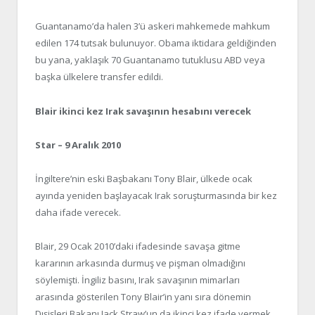
Guantanamo’da halen 3’ü askeri mahkemede mahkum
edilen 174 tutsak bulunuyor. Obama iktidara geldiğinden
bu yana, yaklaşık 70 Guantanamo tutuklusu ABD veya
başka ülkelere transfer edildi.
Blair ikinci kez Irak savaşının hesabını verecek
Star – 9 Aralık 2010
İngiltere’nin eski Başbakanı Tony Blair, ülkede ocak
ayında yeniden başlayacak Irak soruşturmasında bir kez
daha ifade verecek.
Blair, 29 Ocak 2010’daki ifadesinde savaşa gitme
kararının arkasında durmuş ve pişman olmadığını
söylemişti. İngiliz basını, Irak savaşının mimarları
arasında gösterilen Tony Blair’in yanı sıra dönemin
Dışişleri Bakanı Jack Straw’un da ikinci kez ifade vermek