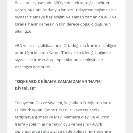
Pakistan siyasetinde ABD’ye destek verdiğini belirten
Karon, AK Parti iktidarıyla birlikte Türkiye’nin bağımsız bir
siyaset izlemeye başladığını ve zaman zaman da ABD ve
İsrail’e ‘hayır’ demesinin son derece doğal olduğunun
altını çizdi.
ABD ve İsrail politikalarının Ortadoğu’da İran’ın etkinliğini
arttırdığını belirten Karon, Türkiye’nin izlediği bağımsız
siyaset ile İran’ın Arap toplumlarındaki etkisini de
azalttığını öne sürdü.
“KEŞKE ABD DE İRAN’A ZAMAN ZAMAN ‘HAYIR’
DİYEBİLSE”
Türkiye’nin Gazze siyaseti, Başbakan Erdoğan’ın İsrail
Cumhurbaşkanı Şimon Perez ile Davos’ta sözlü
tartışmaya girmesi ve Mavi Marmara olayı ve ABD’nin
İran’a yaptırımlarına ‘hayır’ oyu vermesinin ABD’li
diplomatlarda rahatsızlığa neden olmasının nedeninin