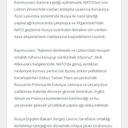
Rasmussen, basına yaptığı açıklamada, NATO’nun son
Lizbon Zirvesi’nde varılan anlaşma uyarınca Avrupa’ya
füze savunma sisteminde Rusya ile nasıl işbirliği
yapılacağı konusunda çalışmaya ve Afganistan’daki
NATO güçlerine Rusya üzerinden ikmaline izin verilen
ilave ekipmanların nakliyesine başladıklarını söyledi.
Rasmussen, “İlişkimizi ilerletmek ve Lizbon’daki müspet
ortaklık ruhunu koruyup sürdürmek istiyoruz” dedi.
WikiLeaks belgelerinde, NATO’da görüş ayrılıkları
nedeniyle konsey yerine üst düzey askeri yetkililerce
kararlaştırılan Dokuz Tümen Planı çerçevesinde
Rusya’nın Polonya ile Estonya, Letonya ve Litvanya’ya
saldırması halinde devreye girecek Amerikan, İngiliz,
Alman ve Polonya tümenlerinin belirlendiği ve bu
çerçevede gelecek yıl tatbikat yapılacağı iddia edilmişti.
Rusya Dışişleri Bakanı Sergey Lavrov, tarafların ortaklığı
ilerletmeyi tartıştığı bir dönemde ortaya çıkan sözkonusu