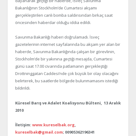
dayanarak geçtiği bir haberde, İsveç Savunma
Bakanlığının Stockholm’de Cumartesi akşamı
gerçekleştirilen canlı bomba saldırısından birkaç saat
öncesinden haberdar olduğu iddia edildi.
Savunma Bakanlığı haberi doğrulamadı. İsveç
gazetelerinin internet sayfalarında bu akşam yer alan bir
haberde, Savunma Bakanlığında çalışan bir görevlinin,
Stockholm’de bir yakınına geçtiği mesajda, Cumartesi
günü saat 17.00 civarında patlamanın gerçekleştiği
Drottninggatan Caddesi’nde çok büyük bir olay olacağını
belirterek, bu saatlerde bölgede bulunmamasını istediği
bildirildi.
Küresel Barış ve Adalet Koalisyonu Bülteni, 13 Aralık
2010
İletişim:
www.kureselbak.org
,
kureselbak@gmail.com
; 00905362196341