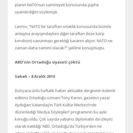
planın NATO’nun samimiyeti konusunda şüphe
uyandırdığını söylemişti.
Lavrov, “NATO bir taraftan ortaklık konusunda bizimle
anlaşma arayışındayken diğer taraftan (bize karşı
kendisini) savunması gerektiği kararını alıyor. NATO ne
zaman daha samimi olacak?” şekline konuşmuştu.
ABD’nin Ortadoğu siyaseti çöktü
Sabah – 8 Aralık 2010
Dünyaca ünlü haftalık haber aktüalite dergisinin kıdemli
editörü Ortadoğu uzmanı Tony Karon, gazeteci yazar
Aydoğan Vatandaş’ın Türk Kültür Merkezi’nde
düzenlediği ‘Medya Söyleşileri’ programının bu ayki
konuğu oldu. Çok sayıda yabancı diplomatın da izleyici
olarak katıldığı ‘ABD, Ortadoğu’da Türkiye’den ne