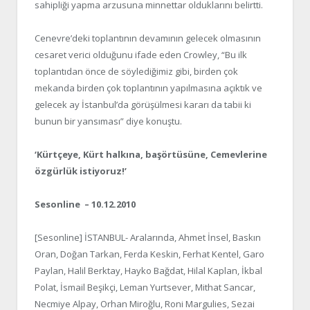
sahipliği yapma arzusuna minnettar olduklarını belirtti.
Cenevre’deki toplantının devamının gelecek olmasının
cesaret verici olduğunu ifade eden Crowley, “Bu ilk
toplantıdan önce de söylediğimiz gibi, birden çok
mekanda birden çok toplantının yapılmasına açıktık ve
gelecek ay İstanbul’da görüşülmesi kararı da tabii ki
bunun bir yansıması” diye konuştu.
‘Kürtçeye, Kürt halkına, başörtüsüne, Cemevlerine
özgürlük istiyoruz!’
Sesonline – 10.12.2010
[Sesonline] İSTANBUL- Aralarında, Ahmet İnsel, Baskın
Oran, Doğan Tarkan, Ferda Keskin, Ferhat Kentel, Garo
Paylan, Halil Berktay, Hayko Bağdat, Hilal Kaplan, İkbal
Polat, İsmail Beşikçi, Leman Yurtsever, Mithat Sancar,
Necmiye Alpay, Orhan Miroğlu, Roni Margulies, Sezai