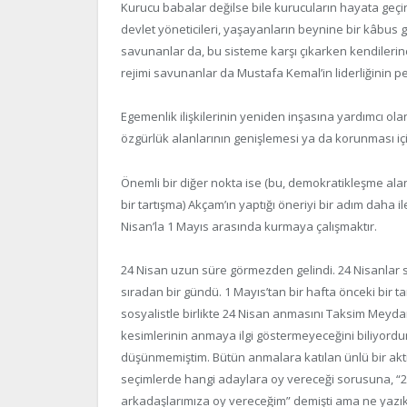
Kurucu babalar değilse bile kurucuların hayata geçirm
devlet yöneticileri, yaşayanların beynine bir kâbus
savunanlar da, bu sisteme karşı çıkarken kendilerin
rejimi savunanlar da Mustafa Kemal’in liderliğinin p
Egemenlik ilişkilerinin yeniden inşasına yardımcı ol
özgürlük alanlarının genişlemesi ya da korunması içi
Önemli bir diğer nokta ise (bu, demokratikleşme al
bir tartışma) Akçam’ın yaptığı öneriyi bir adım daha il
Nisan’la 1 Mayıs arasında kurmaya çalışmaktır.
24 Nisan uzun süre görmezden gelindi. 24 Nisanlar so
sıradan bir gündü. 1 Mayıs’tan bir hafta önceki bir ta
sosyalistle birlikte 24 Nisan anmasını Taksim Mey
kesimlerinin anmaya ilgi göstermeyeceğini biliyordu
düşünmemiştim. Bütün anmalara katılan ünlü bir akti
seçimlerde hangi adaylara oy vereceği sorusuna, “
arkadaşlarımıza oy vereceğim” demişti ama ne yazık