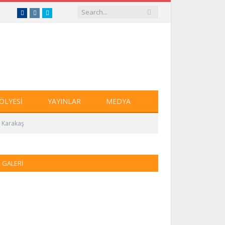
Facebook
Instagram
Twitter
ÖLYESI
YAYINLAR
MEDYA
l Karakaş
GALERI