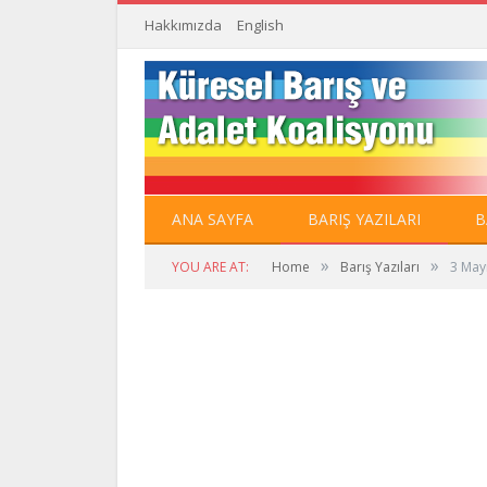
Hakkımızda
English
ANA SAYFA
BARIŞ YAZILARI
B
»
»
YOU ARE AT:
Home
Barış Yazıları
3 May