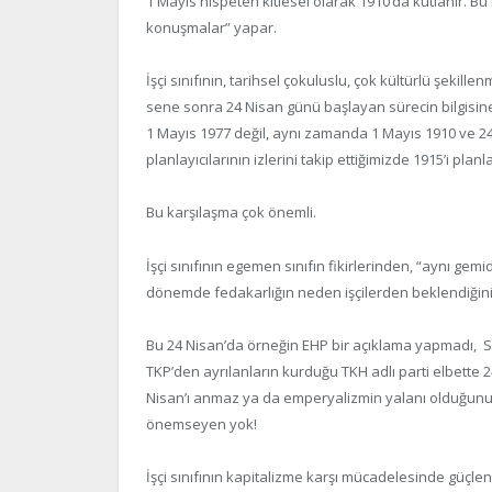
1 Mayıs nispeten kitlesel olarak 1910’da kutlanır. Bu
konuşmalar” yapar.
İşçi sınıfının, tarihsel çokuluslu, çok kültürlü şekill
sene sonra 24 Nisan günü başlayan sürecin bilgisine 
1 Mayıs 1977 değil, aynı zamanda 1 Mayıs 1910 ve 24 
planlayıcılarının izlerini takip ettiğimizde 1915’i planl
Bu karşılaşma çok önemli.
İşçi sınıfının egemen sınıfın fikirlerinden, “aynı gem
dönemde fedakarlığın neden işçilerden beklendiğinin
Bu 24 Nisan’da örneğin EHP bir açıklama yapmadı, S
TKP’den ayrılanların kurduğu TKH adlı parti elbette 
Nisan’ı anmaz ya da emperyalizmin yalanı olduğunu 
önemseyen yok!
İşçi sınıfının kapitalizme karşı mücadelesinde güçlenm