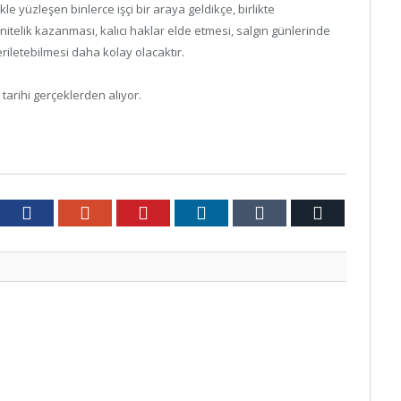
likle yüzleşen binlerce işçi bir araya geldikçe, birlikte
r nitelik kazanması, kalıcı haklar elde etmesi, salgın günlerinde
riletebilmesi daha kolay olacaktır.
 tarihi gerçeklerden alıyor.
tter
Facebook
Google+
Pinterest
LinkedIn
Tumblr
Email