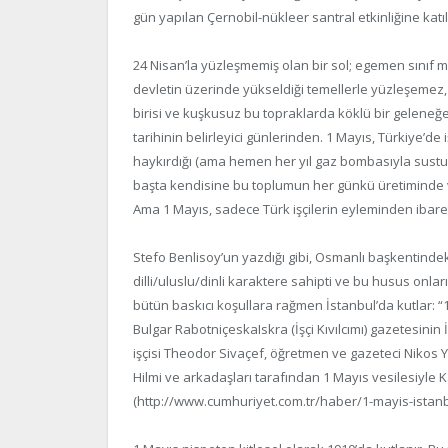
gün yapılan Çernobil-nükleer santral etkinliğine katı
24 Nisan’la yüzleşmemiş olan bir sol; egemen sınıf mil
devletin üzerinde yükseldiği temellerle yüzleşeme
birisi ve kuşkusuz bu topraklarda köklü bir geleneğ
tarihinin belirleyici günlerinden. 1 Mayıs, Türkiye’d
haykırdığı (ama hemen her yıl gaz bombasıyla sustur
başta kendisine bu toplumun her günkü üretiminde ve
Ama 1 Mayıs, sadece Türk işçilerin eyleminden ibare
Stefo Benlisoy’un yazdığı gibi, Osmanlı başkentindeki
dilli/uluslu/dinli karaktere sahipti ve bu husus onların 
bütün baskıcı koşullara rağmen İstanbul’da kutlar: “
Bulgar RabotniçeskaIskra (İşçi Kıvılcımı) gazetesin
işçisi Theodor Sivaçef, öğretmen ve gazeteci Nikos
Hilmi ve arkadaşları tarafından 1 Mayıs vesilesiyle 
(http://www.cumhuriyet.com.tr/haber/1-mayis-istanb