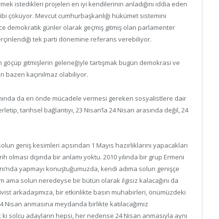
ek istedikleri projeleri en iyi kendilerinin anladığını iddia eden
 gibi çöküyor. Mevcut cumhurbaşkanlığı hükümet sistemini
ce demokratik günler olarak geçmiş gitmiş olan parlamenter
erçinlendiği tek parti dönemine referans verebiliyor.
an göçüp gitmişlerin geleneğiyle tartışmak bugün demokrasi ve
n bazen kaçınılmaz olabiliyor.
anında da en önde mücadele vermesi gereken sosyalistlere dair
erletip, tarihsel bağlantıyı, 23 Nisan’la 24 Nisan arasında değil, 24
lun geniş kesimleri açısından 1 Mayıs hazırlıklarını yapacakları
rih olması dışında bir anlamı yoktu. 2010 yılında bir grup Ermeni
danı’nda yapmayı konuştuğumuzda, kendi adıma solun genişçe
m ama solun neredeyse bir bütün olarak ilgisiz kalacağını da
vist arkadaşımıza, bir etkinlikte basın muhabirleri, önümüzdeki
24 Nisan anmasına meydanda birlikte katılacağımız
 ki solcu adayların hepsi, her nedense 24 Nisan anmasıyla aynı