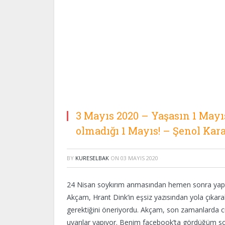
3 Mayıs 2020 – Yaşasın 1 Mayı
olmadığı 1 Mayıs! – Şenol Kar
BY
KURESELBAK
ON
03 MAYIS 2020
24 Nisan soykırım anmasından hemen sonra yapt
Akçam, Hrant Dink’in eşsiz yazısından yola çıkara
gerektiğini öneriyordu. Akçam, son zamanlarda 
uyarılar yapıyor. Benim facebook’ta gördüğüm so