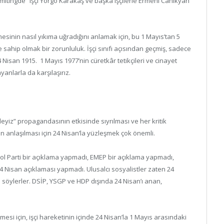
 mitingde “işçi Yorgo Karakaş ve başka işçilerle Ermeni Canikyan
enmesinin nasıl yıkıma uğradığını anlamak için, bu 1 Mayıs’tan 5
sahip olmak bir zorunluluk. İşçi sınıfı açısından geçmiş, sadece
Nisan 1915. 1 Mayıs 1977’nin cüretkâr tetikçileri ve cinayet
ayanlarla da karşılaşırız.
ideyiz” propagandasının etkisinde sıyrılması ve her kritik
 anlaşılması için 24 Nisan’la yüzleşmek çok önemli.
ol Parti bir açıklama yapmadı, EMEP bir açıklama yapmadı,
24 Nisan açıklaması yapmadı. Ulusalcı sosyalistler zaten 24
söylerler. DSİP, YSGP ve HDP dışında 24 Nisan’ı anan,
esi için, işçi hareketinin içinde 24 Nisan’la 1 Mayıs arasındaki