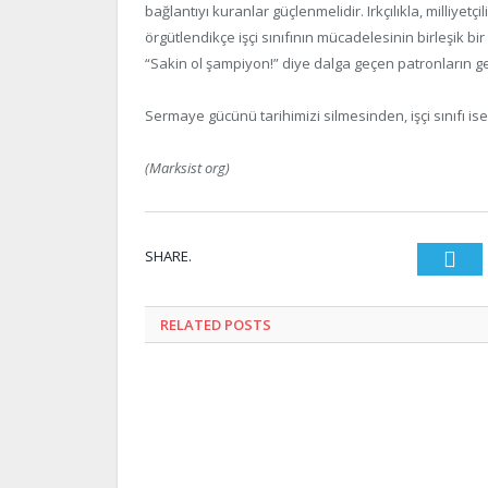
bağlantıyı kuranlar güçlenmelidir. Irkçılıkla, milliyetçi
örgütlendikçe işçi sınıfının mücadelesinin birleşik bi
“Sakin ol şampiyon!” diye dalga geçen patronların ge
Sermaye gücünü tarihimizi silmesinden, işçi sınıfı ise
(Marksist org)
SHARE.
Twi
RELATED
POSTS