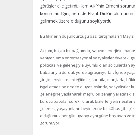
görüşler dile getirdi. Hem AKP’nin Ermeni sorunun
konumlandığını, hem de Hrant Dink’in ölümünün ar
gelinmek üzere olduğunu söylüyordu.
Bu fikirlerin düşündürttüğü bazı tartışmaları 1 Mayıs
Akçam, başka bir bağlamda, sanırım enerjinin manas
yapıyor. Ama enternasyonal sosyalistler diyerek, geri
politikası ve geleneğiyle uyumlu olan solculardan a
babalarıyla durduk yerde uğraşmıyorlar. İçinde yaşad
girişimleriyle, resmi eğitimle, sanatla, marşlarla, hâ
işgal etmesine neden oluyor. Aslında, sosyalistler k
geleneğine yaslanarak meşru bir zemin yaratmak ist
kurucu babalar sürekli olarak bizlerle, yeni nesiller
gelenek, yaşayanların beyinlerine bir kâbus gibi çöke
olduğumuz her gün uyanıp aynı güne başlayan ve ins
görünüyor.