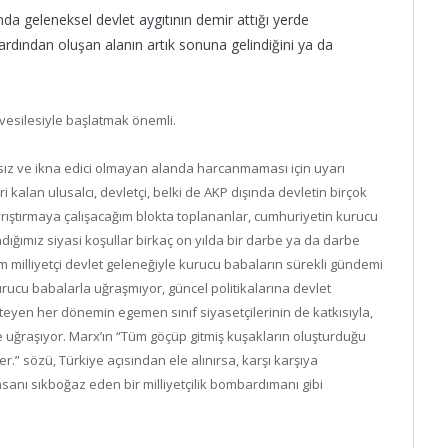
da geleneksel devlet aygıtının demir attığı yerde
dından oluşan alanın artık sonuna gelindiğini ya da
 vesilesiyle başlatmak önemli.
ız ve ikna edici olmayan alanda harcanmaması için uyarı
 kalan ulusalcı, devletçi, belki de AKP dışında devletin birçok
yrıştırmaya çalışacağım blokta toplananlar, cumhuriyetin kurucu
ığımız siyasi koşullar birkaç on yılda bir darbe ya da darbe
kim milliyetçi devlet geleneğiyle kurucu babaların sürekli gündemi
urucu babalarla uğraşmıyor, güncel politikalarına devlet
eyen her dönemin egemen sınıf siyasetçilerinin de katkısıyla,
le uğraşıyor. Marx’ın “Tüm göçüp gitmiş kuşakların oluşturduğu
r.” sözü, Türkiye açısından ele alınırsa, karşı karşıya
anı sıkboğaz eden bir milliyetçilik bombardımanı gibi