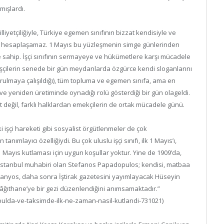
lmışlardı.
liyetçiliğiyle, Türkiye egemen sınıfının bizzat kendisiyle ve
z, hesaplaşamaz. 1 Mayıs bu yüzleşmenin simge günlerinden
e sahip. İşçi sınıfının sermayeye ve hükümetlere karşı mücadele
e işçilerin senede bir gün meydanlarda özgürce kendi sloganlarını
ulmaya çalışıldığı), tüm topluma ve egemen sınıfa, ama en
 yeniden üretiminde oynadığı rolü gösterdiği bir gün olageldi.
t değil, farklı halklardan emekçilerin de ortak mücadele günü.
 işçi hareketi gibi sosyalist örgütlenmeler de çok
tanımlayıcı özelliğiydi. Bu çok uluslu işçi sınıfı, ilk 1 Mayıs’ı,
1 Mayıs kutlaması için uygun koşullar yoktur. Yine de 1909’da,
in İstanbul muhabiri olan Stefanos Papadopulos; kendisi, matbaa
 Yanyos, daha sonra İştirak gazetesini yayımlayacak Hüseyin
Kâğıthane’ye bir gezi düzenlendiğini anımsamaktadır.”
ulda-ve-taksimde-ilk-ne-zaman-nasil-kutlandi-731021)