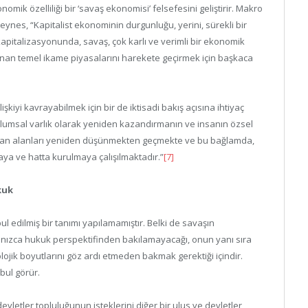
mik özelliliği bir ‘savaş ekonomisi’ felsefesini geliştirir. Makro
ynes, “Kapitalist ekonominin durgunluğu, yerini, sürekli bir
pitalizasyonunda, savaş, çok karlı ve verimli bir ekonomik
lunan temel ikame piyasalarını harekete geçirmek için başkaca
kiyi kavrayabilmek için bir de iktisadi bakış açısına ihtiyaç
plumsal varlık olarak yeniden kazandırmanın ve insanın özsel
rılan alanları yeniden düşünmekten geçmekte ve bu bağlamda,
amaya ve hatta kurulmaya çalışılmaktadır.”
[7]
kuk
 edilmiş bir tanımı yapılamamıştır. Belki de savaşın
ızca hukuk perspektifinden bakılamayacağı, onun yanı sıra
kolojik boyutlarını göz ardı etmeden bakmak gerektiği içindir.
abul görür.
vletler topluluğunun isteklerini diğer bir ulus ve devletler