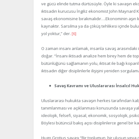
ve gücü elinde tutma dürtüsüyle. Öyle ki savaşın ekono
iktisadın kurucusu İngiliz ekonomist John Maynard Ke
savaş ekonomisine bırakmalıdır….Ekonominin aşırı ka
kaynaktır. Sarsılma ya da çöküş tehlikesi içinde bu
yol yoktur,” der.
[6]
O zaman insanı anlamak, insanla savaş arasındaki iliş
doğar. “İnsanı iktisadi analize hem birey hem de to
bütünlüğünü sağlamanın yolu, iktisat ile bağı kopa
iktisadın diğer disiplinlerle ilişişini yeniden sorgul
Savaş Kavramı ve Uluslararası İnsalcıl Hu
Uluslararası hukukta savaşın herkes tarafından kabul
tanımlanması ve açıklanması konusunda savaşa yaln
ideolojik, felsefi, siyasal, ekonomik, sosyolojik, psi
Böylesi bütüncül bakış açısı disiplinlerce genel bir k
Hugo Grotius savaşı “Bir toplumun, bir ulusun veya de