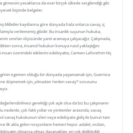
girmesini yasaklarsa da eser birçok ülkede sergilendiği gibi
eyecek biçimde belgeler.
ş Milletler kayıtlarına göre dünyada hala onlarca savaş, iç
lamıyla verilememiş gibidir. Bu insanlık suçunun hukuka,
nin sınırları ölçüsünde yanıt aramaya çalışacağız. Çalışmada,
ndikten sonra, insancıl hukukun konuya nasıl yaklaştığını
insan üzerindeki etkilerini edebiyatta, Carmen Laforet’nin Hiç
e grinin egemen olduğu bir dünyada yaşamamak için, Guernica
iğine düşmemek için, yılmadan ‘neden savaş?’ sorusunu
eyiz.
değerlendirilmesi gerektiği çok açık olsa da biz bu çalışmanın
 Bu nedenle, çok faklı yollar ve yöntemler arasında, savaş
ncıl savaş hukukunun izleri veya edebiyata gidiş ile bunun tam
ince ilk akla gelen nosyonların hemen hepsi- adalet, vicdan,
 edebiyatın olmazsa olmaz dayanakları, en çok didiklediği