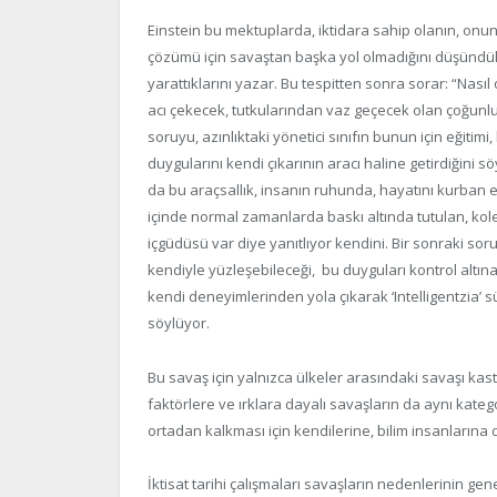
Einstein bu mektuplarda, iktidara sahip olanın, onu
çözümü için savaştan başka yol olmadığını düşündükleri
yarattıklarını yazar. Bu tespitten sonra sorar: “Nas
acı çekecek, tutkularından vaz geçecek olan çoğunlu
soruyu, azınlıktaki yönetici sınıfın bunun için eğitimi,
duygularını kendi çıkarının aracı haline getirdiğini s
da bu araçsallık, insanın ruhunda, hayatını kurban 
içinde normal zamanlarda baskı altında tutulan, kol
içgüdüsü var diye yanıtlıyor kendini. Bir sonraki sor
kendiyle yüzleşebileceği, bu duyguları kontrol altın
kendi deneyimlerinden yola çıkarak ‘Intelligentzia’ s
söylüyor.
Bu savaş için yalnızca ülkeler arasındaki savaşı kaste
faktörlere ve ırklara dayalı savaşların da aynı kate
ortadan kalkması için kendilerine, bilim insanların
İktisat tarihi çalışmaları savaşların nedenlerinin ge