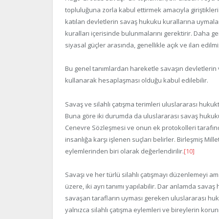
topluluğuna zorla kabul ettirmek amacıyla giriştikler
katılan devletlerin savaş hukuku kurallarına uymalar
kuralları içerisinde bulunmalarını gerektirir. Daha g
siyasal güçler arasında, genellikle açık ve ilan edilmi
Bu genel tanımlardan hareketle savaşın devletlerin ve
kullanarak hesaplaşması olduğu kabul edilebilir.
Savaş ve silahlı çatışma terimleri uluslararası hukukt
Buna göre iki durumda da uluslararası savaş hukuku 
Cenevre Sözleşmesi ve onun ek protokolleri tarafında
insanlığa karşı işlenen suçları belirler. Birleşmiş Mille
eylemlerinden biri olarak değerlendirilir.
[10]
Savaşı ve her türlü silahlı çatışmayı düzenlemeyi a
üzere, iki ayrı tanımı yapılabilir. Dar anlamda savaş
savaşan tarafların uyması gereken uluslararası huk
yalnızca silahlı çatışma eylemleri ve bireylerin kor