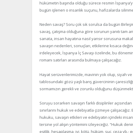
hükümetin başında olduğu sürece resmin İspanya’ya 
bugün işlenen o insanlık suçunu, hafızalarda silinm
Neden savaş? Soru çok sık sorulsa da bugün Birleşmi
savaş, çatışma olduğuna göre sorunun yanıtı tam an
sanata, insan hayatına nasıl yansır sorusuna makale
savaşın nedenleri, sonuçları, etkilerine kısaca deği
irdeleyecek, İspanya İç Savaşı özelinde, bu dönemin 
romanı satırları arasında bulmaya çalışacağız.
Hayat serüvenlerimizde, mavinin yok olup, siyah v
tablosundaki gözü yaşlı barış güvercininin çaresizl
sormamızın gerekli ve zorunlu olduğunu düşünmekt
Soruyu sorarken savaşın farklı disiplinler açısından 
sınırlarını hukuk ve edebiyatla çizmeye çalışacağız.
hukuku, savaşın etkileri ve edebiyatın içindeki insa
tersine yol alışın yöntemini izleyeceğiz. “Hukuk den
eşitlik, hesaplaşma, iyi, kötü, hüküm, suç, ceza vb.-