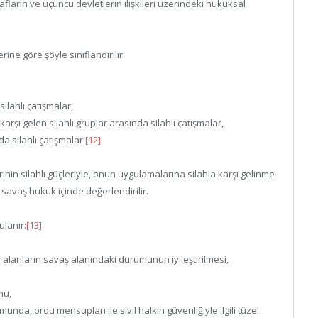
rafların ve üçüncü devletlerin ilişkileri üzerindeki hukuksal
rine göre şöyle sınıflandırılır:
ilahlı çatışmalar,
arşı gelen silahlı gruplar arasında silahlı çatışmalar,
da silahlı çatışmalar.
[12]
inin silahlı güçleriyle, onun uygulamalarına silahla karşı gelinme
 savaş hukuk içinde değerlendirilir.
ulanır:
[13]
 alanların savaş alanındaki durumunun iyileştirilmesi,
mu,
unda, ordu mensupları ile sivil halkın güvenliğiyle ilgili tüzel