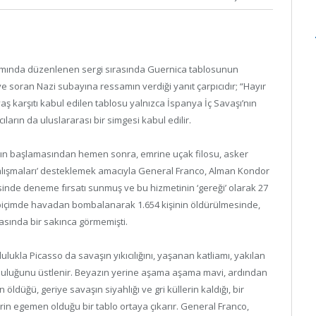
samında düzenlenen sergi sırasında Guernica tablosunun
iye soran Nazi subayına ressamın verdiği yanıt çarpıcıdır; “Hayır
avaş karşıtı kabul edilen tablosu yalnızca İspanya İç Savaşı’nın
arın da uluslararası bir simgesi kabul edilir.
aşın başlamasından hemen sonra, emrine uçak filosu, asker
çalışmaları’ desteklemek amacıyla General Franco, Alman Kondor
esinde deneme fırsatı sunmuş ve bu hizmetinin ‘gereği’ olarak 27
 biçimde havadan bombalanarak 1.654 kişinin öldürülmesinde,
asında bir sakınca görmemişti.
lukla Picasso da savaşın yıkıcılığını, yaşanan katliamı, yakılan
mluluğunu üstlenir. Beyazın yerine aşama aşama mavi, ardından
 öldüğü, geriye savaşın siyahlığı ve gri küllerin kaldığı, bir
rin egemen olduğu bir tablo ortaya çıkarır. General Franco,