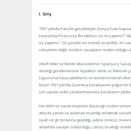
I. Giriş
1937 yılında Paris’te gerçekleşen Dünya Fuarı kap
karşısında Picasso’ya ‘Bu tabloyu siz mi yaptınız?’ d
siz yaptınız.” 20. yüzyılın en önemli, en politik, en s
vahşetinin değil, modern savaşların neden olduğu acıl
Adolf Hitler ve Benito Mussolini’nin İspanya İç Sav
desteği göndermesine ‘teşekkür’ etme ve ‘bilimsel 
Lejyonu’na hava taktiklerini ve teorilerini kendi ülk
Nisan 1937 yılında Guernica kasabasının yoğun bir
çok sayıda sivilin yaralanmasında, kasabanın yıkılm
Her bilim ve sanat insanının duyacağı vicdani sorumlu
ateş ile yanan ve acılanan insanlığı anlatmak soru
siyah ve gri tonlarına geçildiği, adeta renksiz, mavinin
anlamda savaşın soldurduğu, cansız bıraktığı renkle