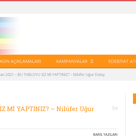
ASIN AÇIKLAMALARI
KAMPANYALAR
EDEBIYAT AT
san 2021 – BU TABLOYU SİZ Mİ YAPTINIZ? – Nilüfer Uğur Dalay
İZ Mİ YAPTINIZ? – Nilüfer Uğur
0
BARIŞ YAZILARI