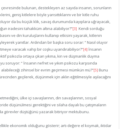
n çevresinde bulunan, destekleyen az sayıda insanın, sorunların
ni, geniş kitlelere böyle yansıttıklarını ve bir kitle ruhu
ıl oluyor da bu küçük klik, savaş durumunda kayıplara uğrayacak,
ğun iradesini tahakküm altına alabiliyor?”
[3]
Kendi sorduğu
 basını ve din kuruluşlarını kullanıp etkisini yayarak, kitlenin
öyleyerek yanıtlar. Ardından bir başka soru sorar: “ Nasıl oluyor
etmeye varacak vahşi bir coşku uyandırabiliyor?”
[4]
İnsanın
ektif psikozla ortaya çıkan yıkma, kin ve düşmanlık duyma
uyu soruyor: “ İnsanın nefret ve yıkım psikozu karşısında
a alabileceği zihinsel bir evrim geçirmesi mümkün mü?”
[5]
Bunu
ürecinden geçilerek, düşünmek için aklın eğitilmesiyle aşılacağını
tmediğini, ülke içi savaşlarının, din savaşlarının, sosyal
goride düşünülmesi gerektiğini ve silaha dayalı bu çatışmaların
a da görevler düştüğünü yazarak bitiriyor mektubunu.
nellikle ekonomik olduğunu gösterir; artı değere el koymak, iktidar