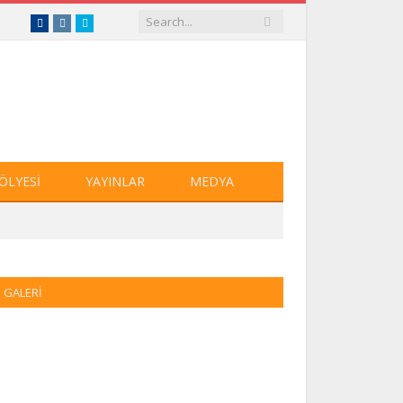
Facebook
Instagram
Twitter
ÖLYESI
YAYINLAR
MEDYA
GALERI