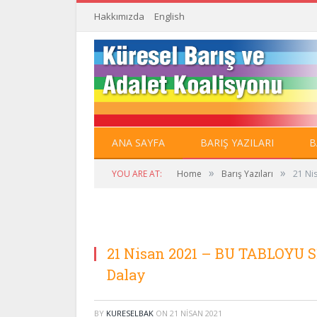
Hakkımızda
English
ANA SAYFA
BARIŞ YAZILARI
B
»
»
YOU ARE AT:
Home
Barış Yazıları
21 Ni
21 Nisan 2021 – BU TABLOYU S
Dalay
BY
KURESELBAK
ON
21 NISAN 2021