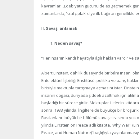
kavramlar…Edebiyatın gücünü de es geçmemek gerek 
zamanlarda, ‘kral çıplak’ diye ilk bağıran genellikle 
II. Savaşı anlamak
Neden savaş?
“Her insanın kendi hayatıyla ilgili hakları vardır ve 
Albert Einstein, dahilik düzeyinde bir bilim insanı o
Entelektüel İşbirliği Enstitüsü, politika ve barış hakk
birisiyle mektupla tartışmaya açmasını ister. Einste
insanın doğası, dünyada şiddeti azaltmak için atıl
başladığı bir sürece girilir. Mektuplar Hitler’in iktida
sonra, 1933 yılında, İngiltere’de büyükçe bir broşür k
Basılanların büyük bir bölümü savaş sırasında yok ol
yılında Einstein on Peace adlı kitapta, ‘Why War? (
Peace, and Human Nature)’ başlığıyla yayınlanmasıyl