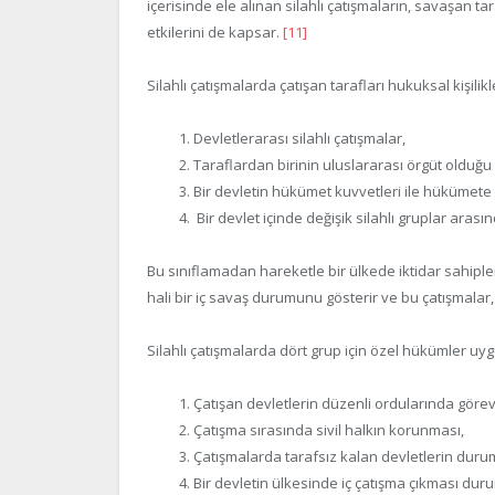
içerisinde ele alınan silahlı çatışmaların, savaşan ta
etkilerini de kapsar.
[11]
Silahlı çatışmalarda çatışan tarafları hukuksal kişilikle
Devletlerarası silahlı çatışmalar,
Taraflardan birinin uluslararası örgüt olduğu s
Bir devletin hükümet kuvvetleri ile hükümete k
Bir devlet içinde değişik silahlı gruplar arasın
Bu sınıflamadan hareketle bir ülkede iktidar sahipler
hali bir iç savaş durumunu gösterir ve bu çatışmalar,
Silahlı çatışmalarda dört grup için özel hükümler uyg
Çatışan devletlerin düzenli ordularında görev
Çatışma sırasında sivil halkın korunması,
Çatışmalarda tarafsız kalan devletlerin duru
Bir devletin ülkesinde iç çatışma çıkması durum