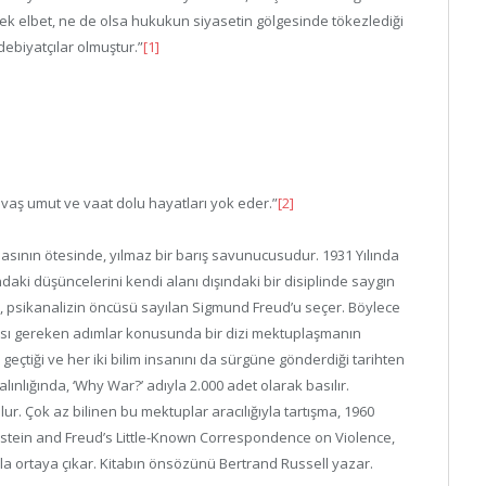
elbet, ne de olsa hukukun siyasetin gölgesinde tökezlediği
edebiyatçılar olmuştur.”
[1]
savaş umut ve vaat dolu hayatları yok eder.”
[2]
lmasının ötesinde, yılmaz bir barış savunucusudur. 1931 Yılında
ındaki düşüncelerini kendi alanı dışındaki bir disiplinde saygın
in, psikanalizin öncüsü sayılan Sigmund Freud’u seçer. Böylece
ması gereken adımlar konusunda bir dizi mektuplaşmanın
ra geçtiği ve her iki bilim insanını da sürgüne gönderdiği tarihten
alınlığında, ‘Why War?’ adıyla 2.000 adet olarak basılır.
ur. Çok az bilinen bu mektuplar aracılığıyla tartışma, 1960
Einstein and Freud’s Little-Known Correspondence on Violence,
a ortaya çıkar. Kitabın önsözünü Bertrand Russell yazar.