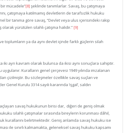
i bir mücadele”
[8]
şeklinde tanımlarlar. Savaş, bu çatışmaya
ını, çatışmaya katılmamış devletlerin de tarafsızlık hukuku
enel bir tanıma göre savaş, “Devlet veya ulus içerisindeki rakip
ş olarak yürütülen silahlı çatışma halidir.”
[9]
 toplumların ya da aynı devlet içinde farklı güçlerin silah
a iki ayrı kavram olarak bulunsa da ikisi aynı sonuçlara sahiptir.
uygulanır. Kuralların genel çerçevesi 1949 yılında imzalanan
n çizilmiştir. Bu sözleşmeler özellikle savaş suçları ve
tler Genel Kurulu 3314 sayılı kararında ‘işgal’, saldırı
maçlayan savaş hukukunun birisi dar, diğeri de geniş olmak
 hukuku silahlı çatışmalar sırasında bireylerin korunması dâhil,
uk kurallarını belirtmektedir. Geniş anlamda savaş hukuku ise
unması ile sınırlı kalmamakta, geleneksel savaş hukuku kapsamı